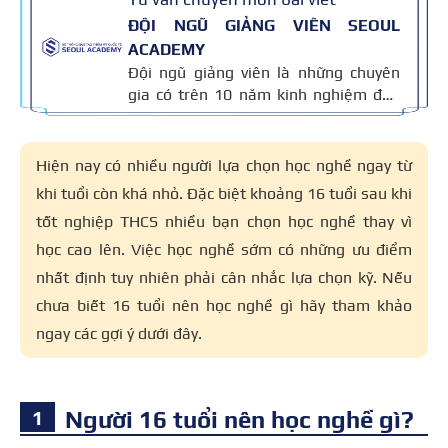
ĐỘI NGŨ GIẢNG VIÊN SEOUL
ACADEMY
Đội ngũ giảng viên là những chuyên
gia có trên 10 năm kinh nghiệm đào
tạo nghề và kiến thức thẩm mỹ
chuyên môn sâu về spa, phun xăm,
nối mi, trang điểm, tóc. Nội dung bài
Hiện nay có nhiều người lựa chọn học nghề ngay từ
viết được xây dựng dựa trên giáo trình
khi tuổi còn khá nhỏ. Đặc biệt khoảng 16 tuổi sau khi
đào tạo và kinh nghiệm giảng dạy
tốt nghiệp THCS nhiều bạn chọn học nghề thay vì
thực tế, đồng thời được cập nhật
thường xuyên để đảm bảo tính chính
học cao lên. Việc học nghề sớm có những ưu điểm
xác.
nhất định tuy nhiên phải cân nhắc lựa chọn kỹ. Nếu
chưa biết 16 tuổi nên học nghề gì hãy tham khảo
ngay các gợi ý dưới đây.
Người 16 tuổi nên học nghề gì?