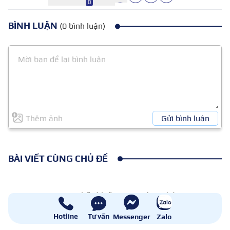
0
BÌNH LUẬN
(0 bình luận)
Thêm ảnh
Gửi bình luận
BÀI VIẾT CÙNG CHỦ ĐỀ
Nghề gì kiếm 100 triệu 1
tháng – Top 9 nghề lương
cao hiện nay
Hotline
Tư vấn
Messenger
Zalo