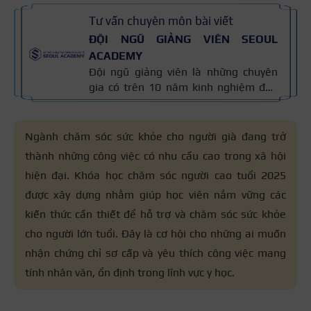
Tư vấn chuyên môn bài viết
ĐỘI NGŨ GIẢNG VIÊN SEOUL
ACADEMY
Đội ngũ giảng viên là những chuyên
gia có trên 10 năm kinh nghiệm đào
tạo nghề và kiến thức thẩm mỹ
chuyên môn sâu về spa, phun xăm,
nối mi, trang điểm, tóc. Nội dung bài
Ngành chăm sóc sức khỏe cho người già đang trở
viết được xây dựng dựa trên giáo trình
thành những công việc có nhu cầu cao trong xã hội
đào tạo và kinh nghiệm giảng dạy
hiện đại. Khóa học chăm sóc người cao tuổi 2025
thực tế, đồng thời được cập nhật
thường xuyên để đảm bảo tính chính
được xây dựng nhằm giúp học viên nắm vững các
xác.
kiến thức cần thiết để hỗ trợ và chăm sóc sức khỏe
cho người lớn tuổi. Đây là cơ hội cho những ai muốn
nhận chứng chỉ sơ cấp và yêu thích công việc mang
tính nhân văn, ổn định trong lĩnh vực y học.