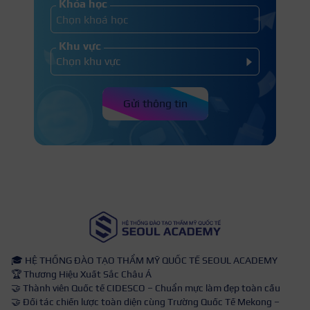
Khóa học
Khu vực
Gửi thông tin
🎓 HỆ THỐNG ĐÀO TẠO THẨM MỸ QUỐC TẾ SEOUL ACADEMY
🏆 Thương Hiệu Xuất Sắc Châu Á
🤝 Thành viên Quốc tế CIDESCO – Chuẩn mực làm đẹp toàn cầu
🤝 Đối tác chiến lược toàn diện cùng Trường Quốc Tế Mekong –