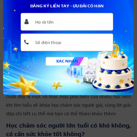
ĐĂNG KÝ LIỀN TAY - ƯU ĐÃI CÓ HẠN
Sau khi hoàn thành khóa học, học viên có thể tham gia
các chương trình chăm sóc cộng đồng cho người già để
tích lũy thêm kinh nghiệm
XÁC NHẬN
Một số câu hỏi thường gặp về
ngành chăm sóc người cao tuổi
Dưới đây là một số thắc mắc phổ biến của nhiều học viên
khi tìm hiểu về khóa học chăm sóc người già, cùng lời giải
đáp chi tiết cụ thể mà bạn có thể tham khảo thêm:
Học chăm sóc người lớn tuổi có khó không,
có cần sức khỏe tốt không?