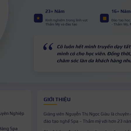
23+ Năm
16+ Năm
★
▦
Kinh nghiệm trong lĩnh vực
Đào tạo học
Thẩm Mỹ và đào tạo
- Thẩm Mỹ,
Cô luôn hết mình truyền dạy tất
mình có cho học viên. Đồng thời
chăm sóc làn da khách hàng như
GIỚI THIỆU
huyên Nghiệp
Giảng viên Nguyễn Thị Ngọc Giàu là chuyên 
đào tạo nghề Spa – Thẩm mỹ với hơn 23 nă
Hàng Spa