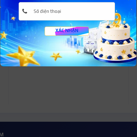
KINH NGHIỆM LÀM VIỆC
15 Năm hoạt động trong lĩnh vực Ngành Chăm
Sóc da
XÁC NHẬN
EM