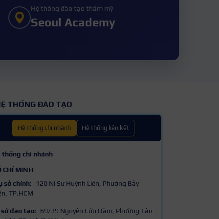
Hệ thống đào tạo thẩm mỹ
Seoul Academy
Ệ THỐNG ĐÀO TẠO
Hệ thống chi nhánh
Hệ thống liên kết
 thống chi nhánh
 CHÍ MINH
ụ sở chính:
120 Ni Sư Huỳnh Liên, Phường Bảy
ền, TP.HCM
 sở đào tạo:
69/39 Nguyễn Cửu Đàm, Phường Tân