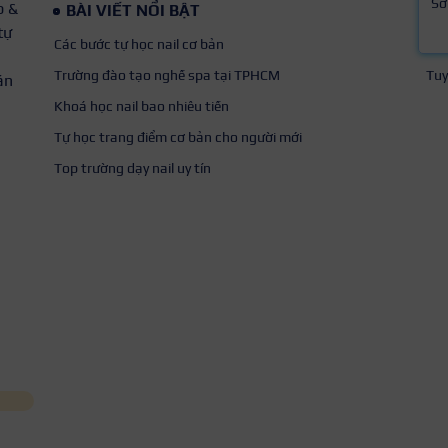
Sơ
p &
BÀI VIẾT NỔI BẬT
tự
Các bước tự học nail cơ bản
Trường đào tạo nghề spa tại TPHCM
Tuy
án
Khoá học nail bao nhiêu tiền
Tự học trang điểm cơ bản cho người mới
Top trường dạy nail uy tín