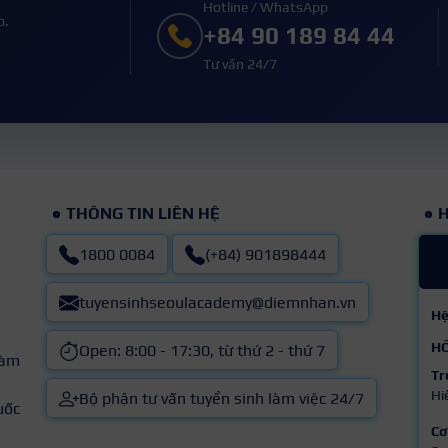
Hotline / WhatsApp
p.
+84 90 189 84 44
Tư vấn 24/7
THÔNG TIN LIÊN HỆ
H
1800 0084
(+84) 901898444
tuyensinhseoulacademy@diemnhan.vn
Hệ
HỒ
Open: 8:00 - 17:30, từ thứ 2 - thứ 7
làm
Tr
Hi
Bộ phận tư vấn tuyển sinh làm việc 24/7
uốc
Cơ