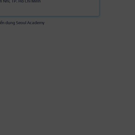
n Nhì, TP. Hồ Chí Minh
ển dụng Seoul Academy