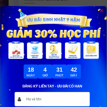
×
THÀNH CÔNG CỦA HỌC VIÊN
18
4
31
41
NGÀY
GIỜ
PHÚT
GIÂY
ĐĂNG KÝ LIỀN TAY - ƯU ĐÃI CÓ HẠN