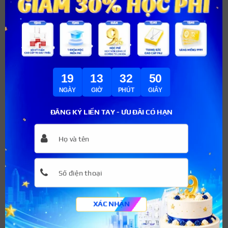
mới.
Khối 11 và khối 12: Áp dụng quy định cũ, vẫn tính điểm
và xếp loại hạnh kiểm với danh hiệu học sinh tiên tiến.
Điều kiện đạt học sinh tiên tiến THPT năm 2023 –
19
13
32
49
2024:
NGÀY
GIỜ
PHÚT
GIÂY
Khối 10 và khối 11: Bỏ danh hiệu học sinh tiên tiến
theo quy định mới.
ĐĂNG KÝ LIỀN TAY - ƯU ĐÃI CÓ HẠN
Khối 12: Áp dụng quy định cũ, vẫn tính điểm và xếp
loại hạnh kiểm với danh hiệu học sinh tiên tiến.
Điều kiện đạt học sinh tiên tiến THPT năm 2024 –
2025:
Khối 10, khối 11 và khối 12: Toàn bộ bỏ danh hiệu học
XÁC NHẬN
sinh tiên tiến theo quy định mới.