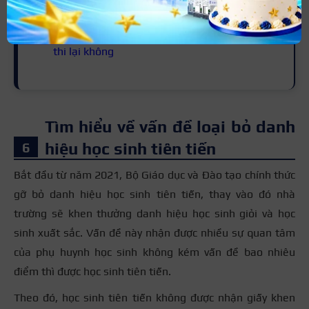
Xem thêm:
Điểm trung bình môn dưới 3.5 có
thi lại không
Tìm hiểu về vấn đề loại bỏ danh
hiệu học sinh tiên tiến
Bắt đầu từ năm 2021, Bộ Giáo dục và Đào tạo chính thức
gỡ bỏ danh hiệu học sinh tiên tiến, thay vào đó nhà
trường sẽ khen thưởng danh hiệu học sinh giỏi và học
sinh xuất sắc. Vấn đề này nhận được nhiều sự quan tâm
của phụ huynh học sinh không kém vấn đề bao nhiêu
điểm thì được học sinh tiên tiến.
Theo đó, học sinh tiên tiến không được nhận giấy khen