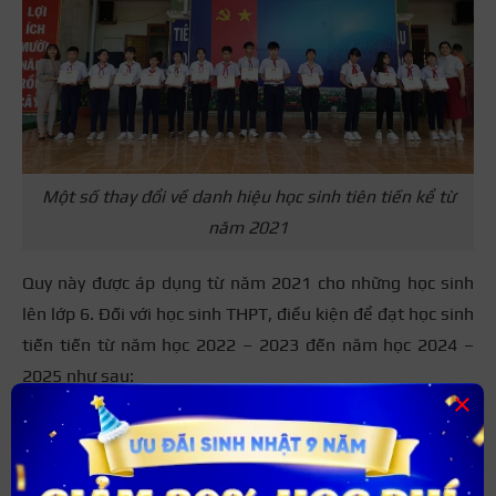
Một số thay đổi về danh hiệu học sinh tiên tiến kể từ
năm 2021
Quy này được áp dụng từ năm 2021 cho những học sinh
lên lớp 6. Đối với học sinh THPT, điều kiện để đạt học sinh
tiến tiến từ năm học 2022 – 2023 đến năm học 2024 –
2025 như sau:
×
Điều kiện đạt học sinh tiên tiến THPT năm 2022 –
2023:
Khối 10: Bỏ danh hiệu học sinh tiên tiến theo quy định