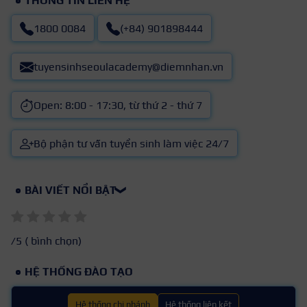
THÔNG TIN LIÊN HỆ
1800 0084
(+84) 901898444
tuyensinhseoulacademy@diemnhan.vn
Open: 8:00 - 17:30, từ thứ 2 - thứ 7
Bộ phận tư vấn tuyển sinh làm việc 24/7
BÀI VIẾT NỔI BẬT
❯
/5 (
bình chọn)
HỆ THỐNG ĐÀO TẠO
Hệ thống chi nhánh
Hệ thống liên kết