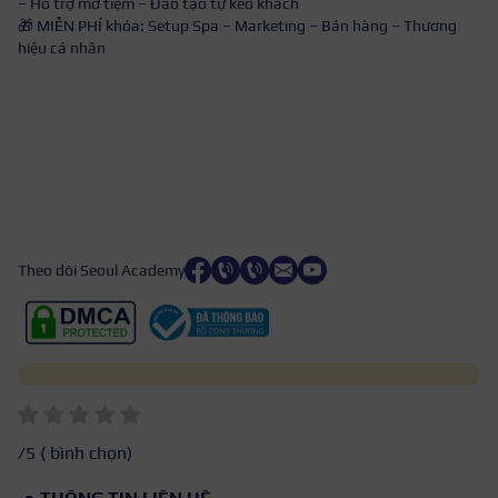
– Hỗ trợ mở tiệm – Đào tạo tự kéo khách
🎁 MIỄN PHÍ khóa: Setup Spa – Marketing – Bán hàng – Thương
hiệu cá nhân
Theo dõi Seoul Academy
/5 (
bình chọn)