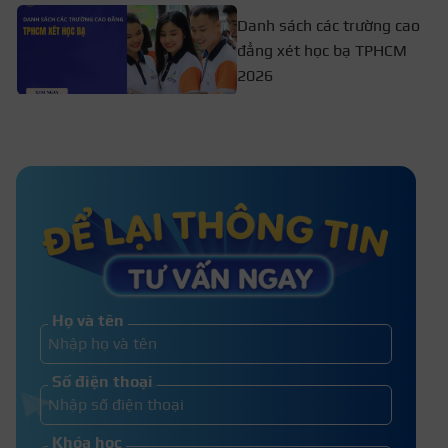
Danh sách các trường cao
đẳng xét học bạ TPHCM
2026
Không thi tuyển sinh lớp 10 có sao
không? Hướng đi nào tốt?
Không giỏi toán, lý, hóa nên học
ngành gì? Top 14 ngành phù hợp
Họ và tên
Bị đánh dấu bài thi trừ bao nhiêu
Số điện thoại
điểm? Trường hợp nào bị trừ?
Khóa học