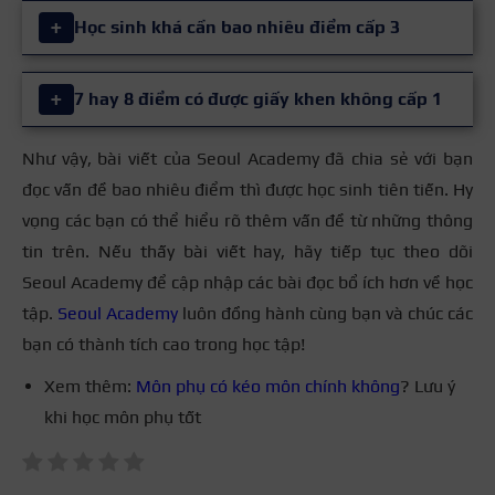
+
Học sinh khá cần bao nhiêu điểm cấp 3
Theo quy định, học sinh cấp 3 để đạt xếp loại khá cần
+
7 hay 8 điểm có được giấy khen không cấp 1
có điểm trung bình từ 6,5 đến 8,0 và không có môn
nào có điểm trung bình dưới 5,0 và cần một trong ba
Như vậy, bài viết của Seoul Academy đã chia sẻ với bạn
Đáp án là CÓ. Học sinh cấp 1 sẽ nhận giấy khen với
môn Toán, Ngữ văn, Ngoại ngữ điểm trung bình từ
đọc vấn đề bao nhiêu điểm thì được học sinh tiên tiến. Hy
danh hiệu “
Học sinh Tiêu biểu
” nếu đạt điểm trung
6,5 trở lên.
vọng các bạn có thể hiểu rõ thêm vấn đề từ những thông
bình môn từ 7,0 trở lên trong các môn học, tùy theo
tin trên. Nếu thấy bài viết hay, hãy tiếp tục theo dõi
quy định của từng trường.
Seoul Academy để cập nhập các bài đọc bổ ích hơn về học
tập.
Seoul Academy
luôn đồng hành cùng bạn và chúc các
bạn có thành tích cao trong học tập!
Xem thêm:
Môn phụ có kéo môn chính không
? Lưu ý
khi học môn phụ tốt