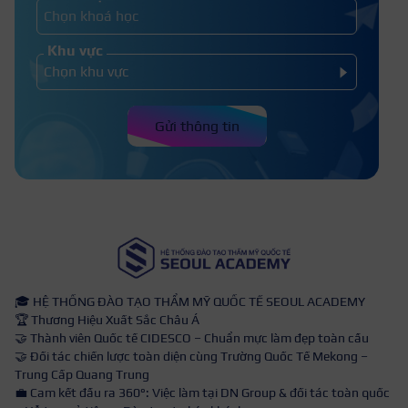
Khu vực
Gửi thông tin
🎓 HỆ THỐNG ĐÀO TẠO THẨM MỸ QUỐC TẾ SEOUL ACADEMY
🏆 Thương Hiệu Xuất Sắc Châu Á
🤝 Thành viên Quốc tế CIDESCO – Chuẩn mực làm đẹp toàn cầu
🤝 Đối tác chiến lược toàn diện cùng Trường Quốc Tế Mekong –
Trung Cấp Quang Trung
💼 Cam kết đầu ra 360°: Việc làm tại DN Group & đối tác toàn quốc