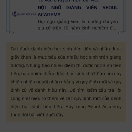
ĐỘI NGŨ GIẢNG VIÊN SEOUL
ACADEMY
Đội ngũ giảng viên là những chuyên
gia có trên 10 năm kinh nghiệm đào
tạo nghề và kiến thức thẩm mỹ
chuyên môn sâu về spa, phun xăm,
nối mi, trang điểm, tóc. Nội dung bài
Đạt được danh hiệu học sinh tiên tiến và nhận được
viết được xây dựng dựa trên giáo trình
giấy khen là mục tiêu của nhiều học sinh trên giảng
đào tạo và kinh nghiệm giảng dạy
đường. Nhưng bao nhiêu điểm thì được học sinh tiên
thực tế, đồng thời được cập nhật
thường xuyên để đảm bảo tính chính
tiến, bao nhiêu điểm được học sinh khá? Câu hỏi này
xác.
khiến nhiều người nhập nhằng vì quy định mới và quy
định cũ về danh hiệu này. Để tìm kiếm câu trả lời
cũng như hiểu rõ thêm về các quy định mới của danh
hiệu học sinh tiên tiến. Hãy cùng Seoul Academy
theo dõi bài viết dưới đây!