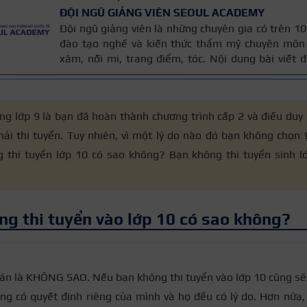
ĐỘI NGŨ GIẢNG VIÊN SEOUL ACADEMY
Đội ngũ giảng viên là những chuyên gia có trên 
đào tạo nghề và kiến thức thẩm mỹ chuyên môn 
xăm, nối mi, trang điểm, tóc. Nội dung bài viết
trên giáo trình đào tạo và kinh nghiệm giảng dạy 
được cập nhật thường xuyên để đảm bảo tính chính
ng lớp 9 là bạn đã hoàn thành chương trình cấp 2 và điều duy 
ải thi tuyển. Tuy nhiên, vì một lý do nào đó bạn không chọn t
 thi tuyển lớp 10 có sao không
? Bạn không thi tuyển sinh l
ng thi tuyển vào lớp 10 có sao không?
án là KHÔNG SAO. Nếu bạn không thi tuyển vào lớp 10 cũng sẽ 
ũng có quyết định riêng của mình và họ đều có lý do. Hơn nữa,