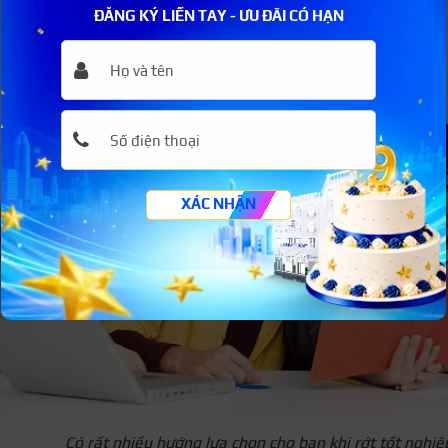
ĐĂNG KÝ LIỀN TAY - ƯU ĐÃI CÓ HẠN
XÁC NHẬN
Có rất nhiều hướng lựa chọn cho bạn khi rớt tốt nghiệ