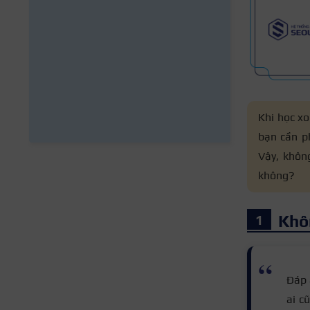
Khi học xo
bạn cần ph
Vậy,
không
không?
Khô
Đáp 
ai c