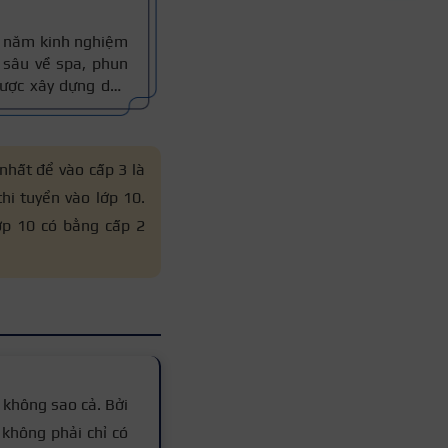
10 năm kinh nghiệm
sâu về spa, phun
 được xây dựng dựa
thực tế, đồng thời
 xác.
nhất để vào cấp 3 là
hi tuyển vào lớp 10.
ớp 10 có bằng cấp 2
không sao cả. Bởi
 không phải chỉ có