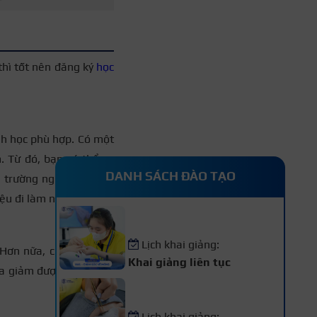
thì tốt nên đăng ký
học
nh học phù hợp. Có một
. Từ đó, bạn có thể ra
DANH SÁCH ĐÀO TẠO
u trường nghề hiện nay
iệu đi làm ngay.
Khóa Học Nail – Chăm Sóc
Vẽ Móng Chuyên Nghiệp
Lịch khai giảng:
 Hơn nữa, chương trình
Khai giảng liên tục
ừa giảm được áp lực học
Khóa Học Nối Mi Chuyên
Nghiệp
Lịch khai giảng: