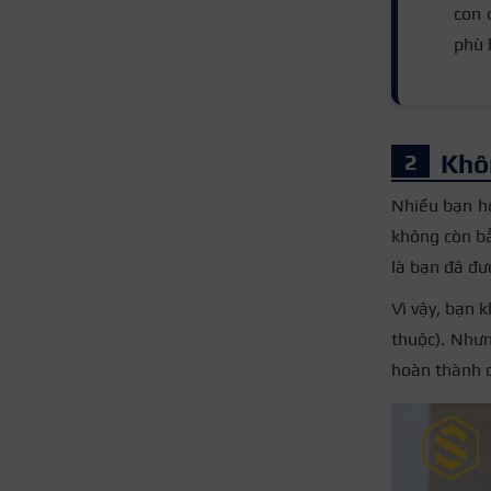
con 
phù 
Khô
Nhiều bạn họ
không còn bằ
là bạn đã đư
Vì vậy, bạn 
thuộc). Nhưn
hoàn thành c