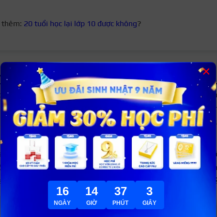
 thêm:
20 tuổi học lại lớp 10 được không
?
×
rớt tuyển sinh vào lớp 10 nên làm gì?
bạn vẫn muốn học lên cấp 3 và muốn thành thành chương trình
hi không được may mắn và thi không đỗ thì bạn có thể lựa ch
 như đăng kí học các trường ngoài công lập, đăng ký học nghề
 đăng ký thi lại năm sau.
 lại năm sau bạn phải đảm bảo điều kiện chưa nộp hồ sơ ở tr
ng thời, bạn cũng cần phải có giấy xác nhận của địa phương k
ian qua. Ngoài ra, bạn cũng có thể liên hệ với trường THCS cũ đ
16
14
37
2
NGÀY
GIỜ
PHÚT
GIÂY