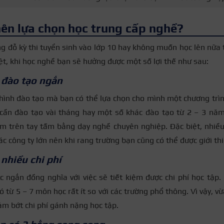
nên lựa chọn học trung cấp nghề?
g đỗ kỳ thi tuyển sinh vào lớp 10 hay không muốn học lên nữa 
iệt, khi học nghề bạn sẽ hưởng được một số lợi thế như sau:
 đào tạo ngắn
 hình đào tạo mà bạn có thể lựa chọn cho mình một chương trì
 cần đào tạo vài tháng hay một số khác đào tạo từ 2 – 3 năm
ầm trên tay tấm bằng dạy nghề chuyên nghiệp. Đặc biệt, nhiề
các công ty lớn nên khi rang trường bạn cũng có thể được giới th
 nhiều chi phí
c ngắn đồng nghĩa với việc sẽ tiết kiệm được chi phí học tập.
ó từ 5 – 7 môn học rất ít so với các trường phổ thông. Vì vậy, v
ảm bớt chi phí gánh nặng học tập.