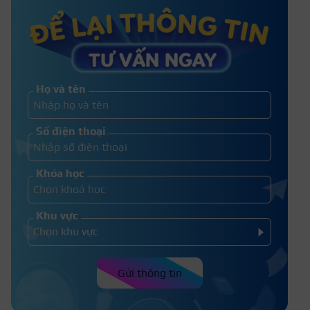
Top 15 địa chỉ học nghề thẩm mỹ ở
Tiền Giang uy tín
Họ và tên
15+ Địa chỉ học nghề thẩm mỹ spa
Số điện thoại
tại Hải Phòng chất lượng
Khóa học
Khu vực
Gửi thông tin