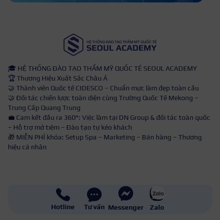
🎓 HỆ THỐNG ĐÀO TẠO THẨM MỸ QUỐC TẾ SEOUL ACADEMY
🏆 Thương Hiệu Xuất Sắc Châu Á
🤝 Thành viên Quốc tế CIDESCO – Chuẩn mực làm đẹp toàn cầu
🤝 Đối tác chiến lược toàn diện cùng Trường Quốc Tế Mekong –
Trung Cấp Quang Trung
💼 Cam kết đầu ra 360°: Việc làm tại DN Group & đối tác toàn quốc
– Hỗ trợ mở tiệm – Đào tạo tự kéo khách
🎁 MIỄN PHÍ khóa: Setup Spa – Marketing – Bán hàng – Thương
hiệu cá nhân
Hotline
Tư vấn
Messenger
Zalo