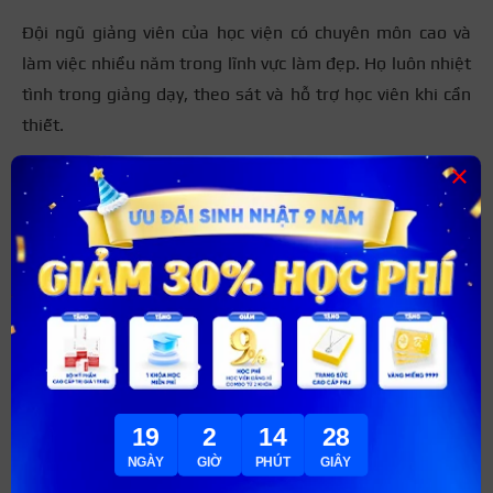
Đội ngũ giảng viên của học viện có chuyên môn cao và
làm việc nhiều năm trong lĩnh vực làm đẹp. Họ luôn nhiệt
tình trong giảng dạy, theo sát và hỗ trợ học viên khi cần
thiết.
×
19
2
14
26
NGÀY
GIỜ
PHÚT
GIÂY
L’Paradis luôn tạo điều kiện để học viên được thực hành