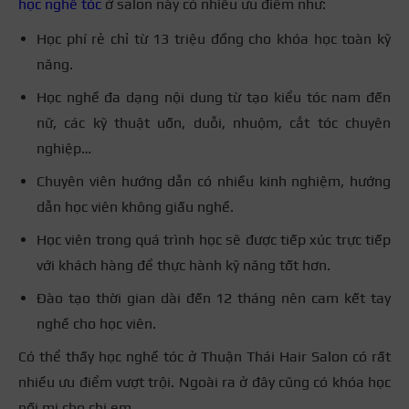
học nghề tóc
ở salon này có nhiều ưu điểm như:
Học phí rẻ chỉ từ 13 triệu đồng cho khóa học toàn kỹ
năng.
Học nghề đa dạng nội dung từ tạo kiểu tóc nam đến
nữ, các kỹ thuật uốn, duỗi, nhuộm, cắt tóc chuyên
nghiệp…
Chuyên viên hướng dẫn có nhiều kinh nghiệm, hướng
dẫn học viên không giấu nghề.
Học viên trong quá trình học sẽ được tiếp xúc trực tiếp
với khách hàng để thực hành kỹ năng tốt hơn.
Đào tạo thời gian dài đến 12 tháng nên cam kết tay
nghề cho học viên.
Có thể thấy học nghề tóc ở Thuận Thái Hair Salon có rất
nhiều ưu điểm vượt trội. Ngoài ra ở đây cũng có khóa học
nối mi cho chị em.