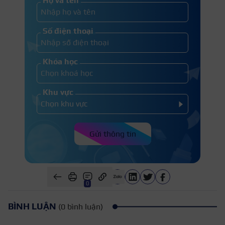
Họ và tên
Số điện thoại
Khóa học
Khu vực
Gửi thông tin
0
BÌNH LUẬN
(0 bình luận)