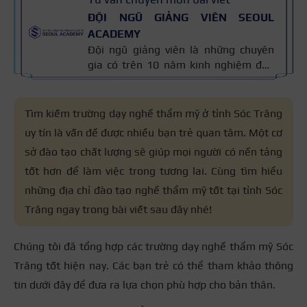
ĐỘI NGŨ GIẢNG VIÊN SEOUL
ACADEMY
Đội ngũ giảng viên là những chuyên
gia có trên 10 năm kinh nghiệm đào
tạo nghề và kiến thức thẩm mỹ
chuyên môn sâu về spa, phun xăm,
nối mi, trang điểm, tóc. Nội dung bài
Tìm kiếm
trường dạy nghề thẩm mỹ ở tỉnh Sóc Trăng
viết được xây dựng dựa trên giáo trình
uy tín là vấn đề được nhiều bạn trẻ quan tâm. Một cơ
đào tạo và kinh nghiệm giảng dạy
sở đào tạo chất lượng sẽ giúp mọi người có nền tảng
thực tế, đồng thời được cập nhật
thường xuyên để đảm bảo tính chính
tốt hơn để làm việc trong tương lai. Cùng tìm hiểu
xác.
những địa chỉ đào tạo nghề thẩm mỹ tốt tại tỉnh Sóc
Trăng ngay trong bài viết sau đây nhé!
Chúng tôi đã tổng hợp các
trường dạy nghề thẩm mỹ Sóc
Trăng
tốt hiện nay. Các bạn trẻ có thể tham khảo thông
tin dưới đây để đưa ra lựa chọn phù hợp cho bản thân.