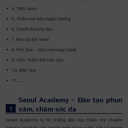
4. TMV Aura
5. Thẩm mỹ viện Ngọc Hường
6. Shynh Beauty Spa
7. Beauty De Siam
8. Phẻ Spa – Dạy massage body
9. Viện Thẩm Mỹ Hali Spa
10. Mộc Spa
11. …;
Seoul Academy – Đào tạo phun
xăm, chăm sóc da
Seoul Academy là hệ thống đào tạo thẩm mỹ chuyên
nghiệp có nhiều chi nhánh trên toàn quốc. Với sứ mệnh