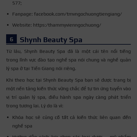
577;
Fanpage: facebook.com/tmvngochuongtiengiang/
Website: https:/thammyvienngochuong/
Shynh Beauty Spa
Từ lâu, Shynh Beauty Spa đã là một cái tên nổi tiếng
trong lĩnh vực đào tạo nghề spa nói chung và nghề quản
lý spa ở tại Tiền Giang nói riêng.
Khi theo học tại Shynh Beauty Spa bạn sẽ được trang bị
một nền tảng kiến thức vững chắc để tự tin ứng tuyển vào
vị trí quản lý spa, điều hành spa ngày càng phát triển
trong tương lai. Lý do là vì:
Khóa học sẽ củng cố tất cả kiến thức liên quan đến
nghề spa
Hướng dẫn cách lựa chọn các loại dược – mỹ phẩm