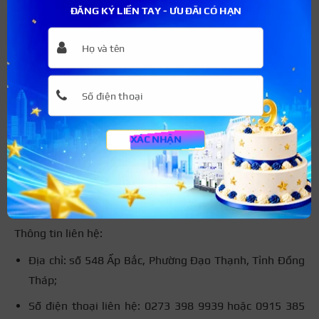
ĐĂNG KÝ LIỀN TAY - ƯU ĐÃI CÓ HẠN
XÁC NHẬN
Thẩm mỹ viện Ngọc Hường cung cấp các khóa học spa
có mức học phí phải chăng
Thông tin liên hệ:
Địa chỉ: số 548 Ấp Bắc, Phường Đạo Thạnh, Tỉnh Đồng
Tháp;
Số điện thoại liên hệ: 0273 398 9939 hoặc 0915 385