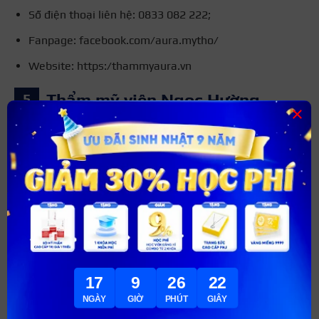
Số điện thoại liên hệ: 0833 082 222;
Fanpage: facebook.com/aura.mytho/
Website: https:/thammyaura.vn
Thẩm mỹ viện Ngọc Hường
×
Nếu bạn vẫn đang tìm kiếm một địa chỉ học nghề thẩm
mỹ Tiền Giang, đừng bỏ qua thẩm mỹ viện Ngọc Hường.
Đây là một trong những spa có tiếng tại thành phố Mỹ
Tho, đồng thời cũng là địa chỉ học nghề uy tín và chất
lượng được nhiều người tin tưởng và lựa chọn. Đa dạng
những khóa học spa chăm sóc da tại Ngọc Hường sẽ đáp
ứng được nhu cầu học nghề của đa dạng các đối tượng
học viên khác nhau.
17
9
26
21
NGÀY
GIỜ
PHÚT
GIÂY