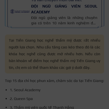
ĐỘI NGŨ GIẢNG VIÊN SEOUL
ACADEMY
Đội ngũ giảng viên là những chuyên
gia có trên 10 năm kinh nghiệm đào
tạo nghề và kiến thức thẩm mỹ
chuyên môn sâu về spa, phun xăm,
nối mi, trang điểm, tóc. Nội dung bài
Tại Tiền Giang học nghề thẩm mỹ được rất nhiều
viết được xây dựng dựa trên giáo trình
người lựa chọn. Nhu cầu tăng cao kéo theo đó là các
đào tạo và kinh nghiệm giảng dạy
khóa học nghề cũng được mở nhiều hơn. Nếu còn
thực tế, đồng thời được cập nhật
thường xuyên để đảm bảo tính chính
băn khoăn về điểm học nghề thẩm mỹ Tiền Giang uy
xác.
tín, chị em có thể tham khảo các gợi ý dưới đây.
Top 15 địa chỉ học phun xăm, chăm sóc da tại Tiền Giang:
1. Seoul Academy
2. Queen Spa
3. Thẩm mỹ viện quốc tế Thanh Hằng