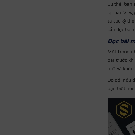
Cụ thể, bạn 
lại bài. Vì 
ta cực kỳ thô
cần đọc bài 
Đọc bài m
Một trong nh
bài trước kh
mới và không
Do đó, nếu 
bạn biết hôm