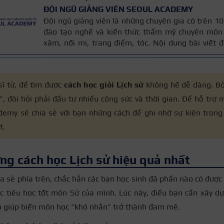
ĐỘI NGŨ GIẢNG VIÊN SEOUL ACADEMY
Đội ngũ giảng viên là những chuyên gia có trên 
đào tạo nghề và kiến thức thẩm mỹ chuyên môn 
xăm, nối mi, trang điểm, tóc. Nội dung bài viết
trên giáo trình đào tạo và kinh nghiệm giảng dạy 
được cập nhật thường xuyên để đảm bảo tính chính
sĩ tử, để tìm được
cách học giỏi Lịch sử
không hề dễ dàng. Bởi
, đòi hỏi phải đầu tư nhiều công sức và thời gian. Để hỗ trợ 
demy sẽ chia sẻ với bạn những cách để ghi nhớ sự kiện trong
t.
ng cách học Lịch sử hiệu quả nhất
a sẻ phía trên, chắc hẳn các bạn học sinh đã phần nào có được
c tiêu học tốt môn Sử của mình. Lúc này, điều bạn cần xây d
 giúp biến môn học “khó nhằn” trở thành đam mê.