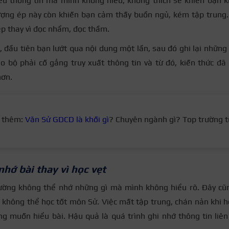
ều thông tin mà mình không hiểu, không thích sẽ khiến bạn k
ượng ép này còn khiến bạn cảm thấy buồn ngủ, kém tập trung.
hép thay vì đọc nhẩm, đọc thầm.
, đầu tiên bạn lướt qua nội dung một lần, sau đó ghi lại những 
ão bộ phải cố gắng truy xuất thông tin và từ đó, kiến thức đã
hơn.
 thêm:
Văn Sử GDCD là khối gì
? Chuyên ngành gì? Top trường t
nhớ bài thay vì học vẹt
ường không thể nhớ những gì mà mình không hiểu rõ. Đây cũng
 không thể học tốt môn Sử. Việc mất tập trung, chán nản khi 
g muốn hiểu bài. Hậu quả là quá trình ghi nhớ thông tin liê