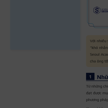
Với nhiều 
“khó nhằn”
Seoul Aca
cha ông tố
Nhữ
Từ những chi
đạt được mụ
phương pháp