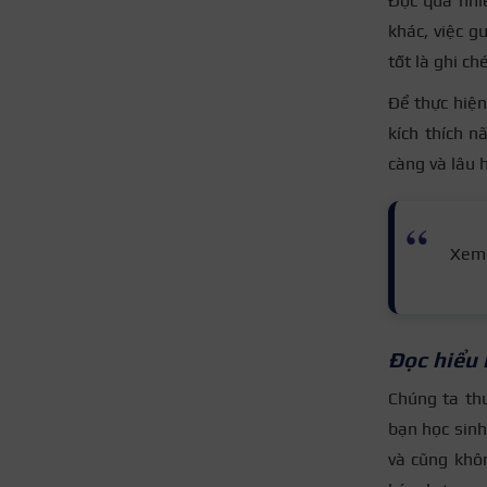
Đọc quá nhi
khác, việc g
tốt là ghi c
Để thực hiện
kích thích n
càng và lâu 
Xem
Đọc hiểu 
Chúng ta th
bạn học sinh
và cũng khôn