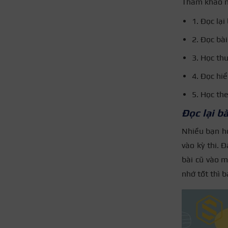
Tham khảo nh
1. Đọc lại
2. Đọc bài
3. Học th
4. Đọc hiể
5. Học th
Đọc lại b
Nhiều bạn họ
vào kỳ thi. 
bài cũ vào m
nhớ tốt thì 