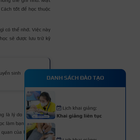
hông thể ghi nhớ. Mặt
 Cách tốt để học thuộc
gì có thể nhớ. Việc này
 học sẽ được lưu trữ kỹ
uyển sinh
DANH SÁCH ĐÀO TẠO
Khóa Học Nail – Chăm Sóc
Vẽ Móng Chuyên Nghiệp
Lịch khai giảng:
 là lý do khiến nhiều
Khai giảng liên tục
học làm bạn không hiểu
Khóa Học Nối Mi Chuyên
Nghiệp
n quan của bạn trở nên
Lịch khai giảng: