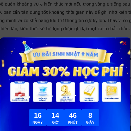
sẽ quên khoảng 70% kiến thức mới nếu trong vòng 8 tiếng sau
vậy, bạn cần tận dụng tốt khoảng thời gian này để ghi nhớ kiến
ng minh và có khả năng lưu trữ thông tin cực kỳ lớn. Thay vì cố 
nhiều lần, kiến thức sẽ tự động được ghi lại một cách chắc chắn.
ới trước khi đến lớp
×
ững nguyên nhân khiến nhiều bạn học sinh không thể hiểu bài
i đến lớp. Để rồi vào tiết học, bạn cảm thấy bị hoang mang vì
 biết nên bắt đầu từ đâu.
đang tìm
cách học giỏi Sử
thì bạn hãy chịu khó đọc nhanh 1 lần
 nay học gì và có thể nhớ bài nhanh hơn.
16
14
46
7
NGÀY
GIỜ
PHÚT
GIÂY