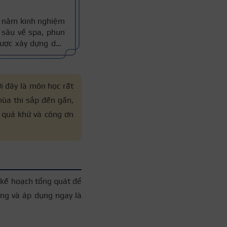
10 năm kinh nghiệm
sâu về spa, phun
 được xây dựng dựa
thực tế, đồng thời
 xác.
 đây là môn học rất
mùa thi sắp đến gần,
 quá khứ và công ơn
 kế hoạch tổng quát để
ựng và áp dụng ngay là