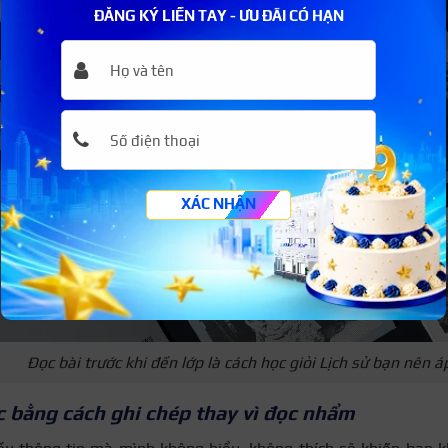
ĐĂNG KÝ LIỀN TAY - ƯU ĐÃI CÓ HẠN
XÁC NHẬN
Đọc bài trước khi đến lớp là cách học giỏi Lịch sử bạn nên 
 bằng cách ghi chép thay vì đọc nhẩm