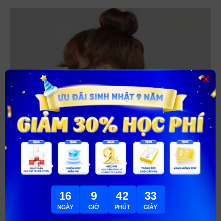
×
Tóc búi cao vừa năng động, trẻ trung cho nữ học sinh
cấp 2
16
9
42
31
NGÀY
GIỜ
PHÚT
GIÂY