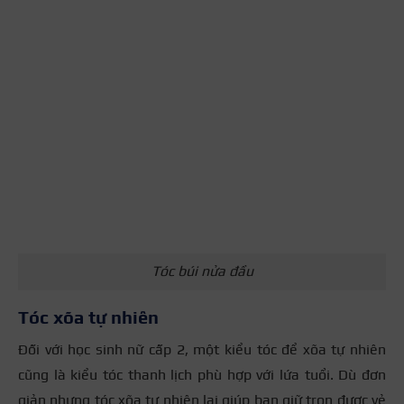
Tóc búi nửa đầu
Tóc xõa tự nhiên
Đối với học sinh nữ cấp 2, một kiểu tóc để xõa tự nhiên
cũng là kiểu tóc thanh lịch phù hợp với lứa tuổi. Dù đơn
giản nhưng tóc xõa tự nhiên lại giúp bạn giữ trọn được vẻ