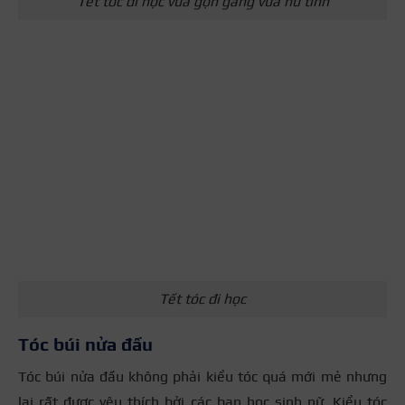
Tết tóc đi học vừa gọn gàng vừa nữ tính
Tết tóc đi học
Tóc búi nửa đầu
Tóc búi nửa đầu không phải kiểu tóc quá mới mẻ nhưng
lại rất được yêu thích bởi các bạn học sinh nữ. Kiểu tóc