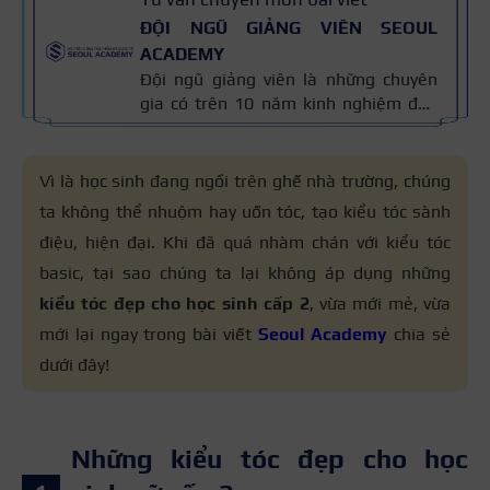
ĐỘI NGŨ GIẢNG VIÊN SEOUL
ACADEMY
Đội ngũ giảng viên là những chuyên
gia có trên 10 năm kinh nghiệm đào
tạo nghề và kiến thức thẩm mỹ
chuyên môn sâu về spa, phun xăm,
nối mi, trang điểm, tóc. Nội dung bài
Vì là học sinh đang ngồi trên ghế nhà trường, chúng
viết được xây dựng dựa trên giáo trình
ta không thể nhuộm hay uốn tóc, tạo kiểu tóc sành
đào tạo và kinh nghiệm giảng dạy
điệu, hiện đại. Khi đã quá nhàm chán với kiểu tóc
thực tế, đồng thời được cập nhật
thường xuyên để đảm bảo tính chính
basic, tại sao chúng ta lại không áp dụng những
xác.
kiểu tóc đẹp cho học sinh cấp 2
, vừa mới mẻ, vừa
mới lại ngay trong bài viết
Seoul Academy
chia sẻ
dưới đây!
Những kiểu tóc đẹp cho học