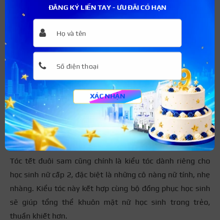
ĐĂNG KÝ LIỀN TAY - ƯU ĐÃI CÓ HẠN
XÁC NHẬN
Tóc búi cao năng động là kiểu tóc cho học sinh nữ cấp 2
ấn tượng
Tóc tết đuôi sam nữ tính
Tóc tết đuôi sam cũng chính là kiểu tóc dành riêng cho
học sinh nữ cấp 2, đặc biệt là những cô nàng nữ tính, nhẹ
nhàng. Kiểu tóc này kết hợp cùng bộ đồng phục học sinh
sẽ giúp tổng thể khuôn mặt nữ học sinh trong trẻo,
thuần khiết hơn.