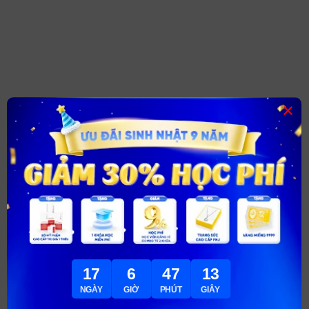
×
17
6
47
11
NGÀY
GIỜ
PHÚT
GIÂY
Mái tóc xoăn mì dễ thương cho người gầy