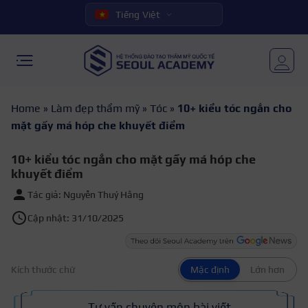
Tiếng Việt
Home
»
Làm đẹp thẩm mỹ
»
Tóc
»
10+ kiểu tóc ngắn cho
mặt gầy má hóp che khuyết điểm
10+ kiểu tóc ngắn cho mặt gầy má hóp che
khuyết điểm
Tác giả: Nguyễn Thuý Hằng
Cập nhật: 31/10/2025
Kích thước chữ
Mặc định
Lớn hơn
Tư vấn chuyên môn bài viết