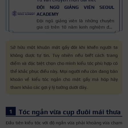
ĐỘI NGŨ GIẢNG VIÊN SEOUL
ACADEMY
Đội ngũ giảng viên là những chuyên
gia có trên 10 năm kinh nghiệm đào
tạo nghề và kiến thức thẩm mỹ
chuyên môn sâu về spa, phun xăm,
nối mi, trang điểm, tóc. Nội dung bài
Sở hữu một khuôn mặt gầy đôi khi khiến người ta
viết được xây dựng dựa trên giáo trình
không được tự tin. Tuy nhiên nếu biết cách trang
đào tạo và kinh nghiệm giảng dạy
điểm và đặc biệt chọn cho mình kiểu tóc phù hợp có
thực tế, đồng thời được cập nhật
thường xuyên để đảm bảo tính chính
thể khắc phục điều này. Mọi người nếu còn đang băn
xác.
khoăn về kiểu tóc ngắn cho mặt gầy má hóp hãy
tham khảo các gợi ý lý tưởng dưới đây.
Tóc ngắn vừa cụp đuôi mái thưa
Đầu tiên kiểu tóc với độ ngắn vừa phải khoảng vừa chạm