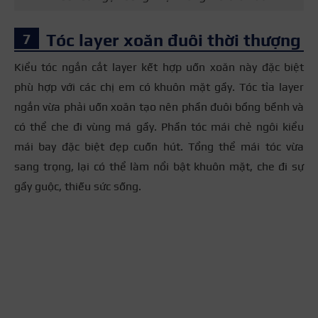
Tóc layer xoăn đuôi thời thượng
Kiểu tóc ngắn cắt layer kết hợp uốn xoăn này đặc biệt
phù hợp với các chị em có khuôn mặt gầy. Tóc tỉa layer
ngắn vừa phải uốn xoăn tạo nên phần đuôi bồng bềnh và
có thể che đi vùng má gầy. Phần tóc mái chẻ ngôi kiểu
mái bay đặc biệt đẹp cuốn hút. Tổng thể mái tóc vừa
sang trọng, lại có thể làm nổi bật khuôn mặt, che đi sự
gầy guộc, thiếu sức sống.