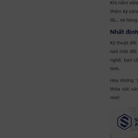
Khi nắm vững
thiện kỹ năn
đá… và hàng 
Nhất định
Kỹ thuật đối
nail mới đối
nghề, bạn có
tính.
Hay những “đ
thỏa sức sá
nhé!