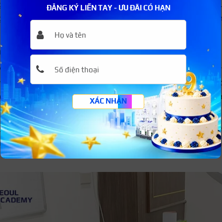
 kiến thức cơ bản, bạn sẽ tiếp tục học lên các
khoá học nail ch
ĐĂNG KÝ LIỀN TAY - ƯU ĐÃI CÓ HẠN
g và trau dồi những kỹ năng khó hơn, mới hơn như:
học vẽ mó
trăm cách trang trí móng hiện đại nhất.
 phải nắm vững kỹ thuật
 với một chuyên nghề nail cực kỳ quan trọng. Khi đã có kỹ năng,
 với bạn chỉ là vấn đề thời gian mà thôi. Không những vậy, nh
 thể thoải mái bứt phá những kiểu cách, dáng nail độc đáo d
XÁC NHẬN
iệu nail” quyến rũ cho cô nàng sang trọng. Nail là một nghề
ng tạo và bộc lộ bản thân của mình. Nhưng hãy lưu ý, luôn n