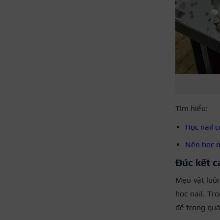
Tìm hiểu:
Học nail 
Nên học n
Đúc kết c
Mẹo vặt luôn
học nail. Tr
đề trong quá