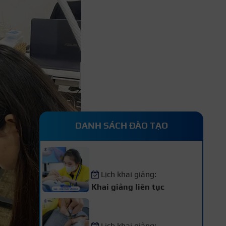
DANH SÁCH ĐÀO TẠO
Khóa Học Nail – Chăm Sóc
Vẽ Móng Chuyên Nghiệp
Lịch khai giảng:
Khai giảng liên tục
Khóa Học Nối Mi Chuyên
Nghiệp
Lịch khai giảng: