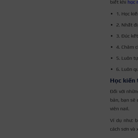
biết khi
học n
1. Học ki
2. Nhất đ
3. Đúc kế
4. Chăm c
5. Luôn t
6. Luôn q
Học kiến 
Đối với nhữn
bản, bạn sẽ 
viên nail.
Ví dụ như: 
cách sơn và 