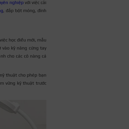
uyên nghiệp
với việc cải
ng
, đắp bột móng, đính
 việc học điều mới, mẫu
ờ vào kỹ năng cứng tay
ành cho các cô nàng cá
 mỹ thuật cho phép bạn
ắm vững kỹ thuật trước