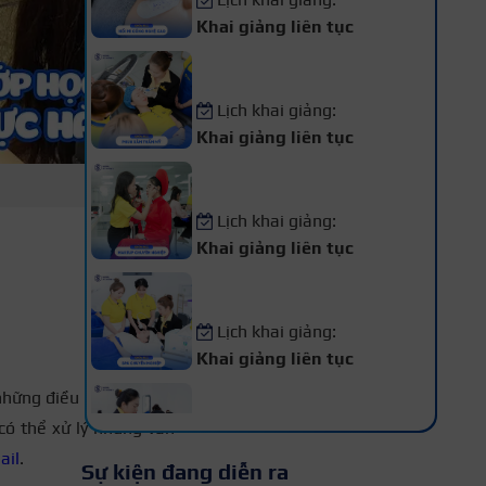
Khai giảng liên tục
Khóa Học Phun Xăm Thẩm
Mỹ
Lịch khai giảng:
Khai giảng liên tục
Khóa Học Makeup Chuyên
Nghiệp
Lịch khai giảng:
Khai giảng liên tục
Khóa Học Spa Chuyên
Nghiệp
Lịch khai giảng:
Khai giảng liên tục
Khóa Học Chăm Sóc Da –
những điều cần biết khi
Điều Trị Da Chuyên Sâu
có thể xử lý những vấn
Lịch khai giảng:
ail
.
Sự kiện đang diễn ra
Khai giảng liên tục