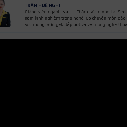
TRẦN HUỆ NGHI
Giảng viên ngành Nail – Chăm sóc móng tại Seo
năm kinh nghiệm trong nghề. Có chuyên môn đào 
sóc móng, sơn gel, đắp bột và vẽ móng nghệ thuậ
bài được đối chiếu với quy trình chăm sóc móng
năm kinh nghiệm giảng dạy của cô, giúp người 
đáng tin cậy.