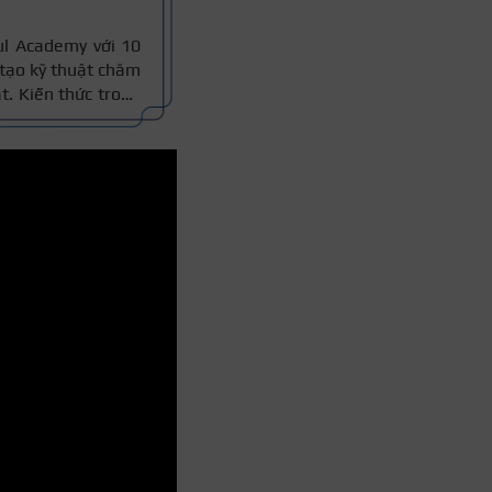
ul Academy với 10
tạo kỹ thuật chăm
t. Kiến thức trong
 chuẩn nghề và 10
đọc nắm thông tin