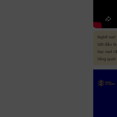
Nghề nail 
bắt đầu là
học nail r
tổng quát 