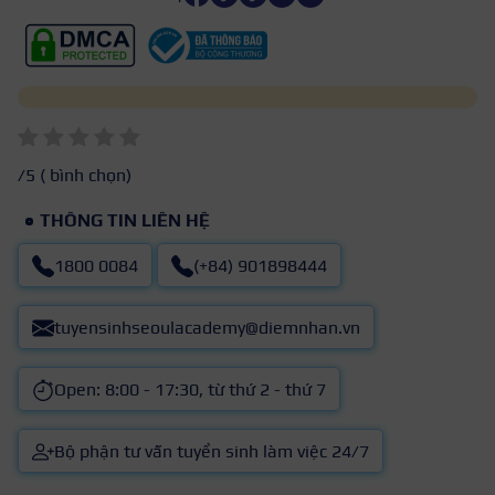
/5 (
bình chọn)
THÔNG TIN LIÊN HỆ
1800 0084
(+84) 901898444
tuyensinhseoulacademy@diemnhan.vn
Open: 8:00 - 17:30, từ thứ 2 - thứ 7
Bộ phận tư vấn tuyển sinh làm việc 24/7