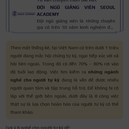
ĐỘI NGŨ GIẢNG VIÊN SEOUL
ACADEMY
Đội ngũ giảng viên là những chuyên
gia có trên 10 năm kinh nghiệm đào
tạo nghề và kiến thức thẩm mỹ
chuyên môn sâu về spa, phun xăm,
nối mi, trang điểm, tóc. Nội dung bài
Theo một thống kê, tại Việt Nam có trên dưới 1 triệu
viết được xây dựng dựa trên giáo trình
người đang mắc hội chứng tự kỷ, ngại tiếp xúc với xã
đào tạo và kinh nghiệm giảng dạy
hội bên ngoài. Trong đó có đến 70% – 80% rơi vào
thực tế, đồng thời được cập nhật
thường xuyên để đảm bảo tính chính
độ tuổi lao động. Việc tìm kiếm ra
những ngành
xác.
nghề cho người tự kỷ
đang là vấn đề được nhiều
người quan tâm và tập trung hỗ trợ. Để không bị cô
lập với thế giới bên ngoài, dưới đây là 8 công việc
thật sự là lựa chọn hoàn hảo của người tự kỷ có thể
tham khảo.
Gợi ý 8 nghề cho người tự kỷ dễ: