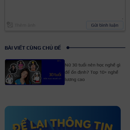
Thêm ảnh
Gửi bình luận
BÀI VIẾT CÙNG CHỦ ĐỀ
Nữ 30 tuổi nên học nghề gì
để ổn định? Top 10+ nghề
lương cao
Các ngành hiện nay cần thiết và
phổ biến ở Việt Nam 2026