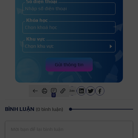
Số điện thoại
Khóa học
Khu vực
Gửi thông tin
0
BÌNH LUẬN
(0 bình luận)