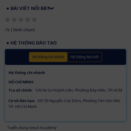
BÀI VIẾT NỔI BẬT
❯
/5 (
bình chọn)
HỆ THỐNG ĐÀO TẠO
Hệ thống chi nhánh
Hệ thống liên kết
Hệ thống chi nhánh
HỒ CHÍ MINH
Trụ sở chính:
120 Ni Sư Huỳnh Liên, Phường Bảy Hiền, TP.HCM
Cơ sở đào tạo:
69/39 Nguyễn Cửu Đàm, Phường Tân Sơn Nhì,
TP. Hồ Chí Minh
Tuyển dụng Seoul Academy