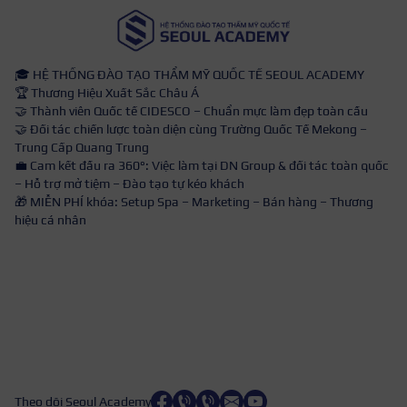
🎓 HỆ THỐNG ĐÀO TẠO THẨM MỸ QUỐC TẾ SEOUL ACADEMY
🏆 Thương Hiệu Xuất Sắc Châu Á
🤝 Thành viên Quốc tế CIDESCO – Chuẩn mực làm đẹp toàn cầu
🤝 Đối tác chiến lược toàn diện cùng Trường Quốc Tế Mekong –
Trung Cấp Quang Trung
💼 Cam kết đầu ra 360°: Việc làm tại DN Group & đối tác toàn quốc
– Hỗ trợ mở tiệm – Đào tạo tự kéo khách
🎁 MIỄN PHÍ khóa: Setup Spa – Marketing – Bán hàng – Thương
hiệu cá nhân
Theo dõi Seoul Academy