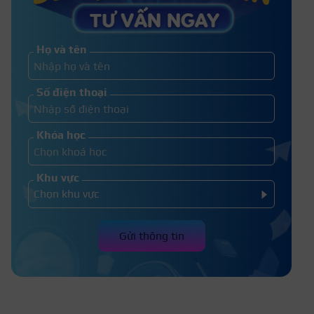
TOP 5 những công việc giúp đỡ
cộng đồng ý nghĩa
Họ và tên
Những ngành nghề đang thừa
Số điện thoại
nhân lực nhiều nhất 2026
Khóa học
Khu vực
Gửi thông tin