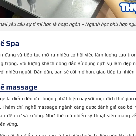
ail yêu cầu sự tỉ mỉ hơn là hoạt ngôn – Ngành học phù hợp ngư
ề Spa
 đang và tiếp tục mở ra nhiều cơ hội việc làm lương cao tro
ng trọng. Với lượng khách đông đảo sử dụng dịch vụ làm đẹp n
 với nhiều người. Dần dần, bạn sẽ cởi mở hơn, giao tiếp tự nhiên
ề massage
e là điểm đến ưa chuộng nhất hiện nay với mục đích thư giãn đ
c. Thậm chí, nghề massage ngành càng được đánh giá cao bởi t
uan đến cơ và xương. Nhờ thế mà nhiều kỹ thuật viên mang v
ền vững.
đến với địa điểm massage là thư giãn hoặc trị liệu nên khách h