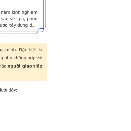
10 năm kinh nghiệm
sâu về spa, phun
 được xây dựng dựa
thực tế, đồng thời
 xác.
a mình. Đặc biệt là
ũng như không hợp với
 mắc
người
giao tiếp
dưới đây: