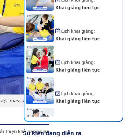
Khai giảng liên tục
Khóa Học Phun Xăm Thẩm
Mỹ
Lịch khai giảng:
Khai giảng liên tục
Khóa Học Makeup Chuyên
Nghiệp
Lịch khai giảng:
Khai giảng liên tục
Khóa Học Spa Chuyên
Nghiệp
Lịch khai giảng:
 việc massage
Khai giảng liên tục
Khóa Học Chăm Sóc Da –
Điều Trị Da Chuyên Sâu
Lịch khai giảng:
ải thiện khả năng giao
Sự kiện đang diễn ra
Khai giảng liên tục