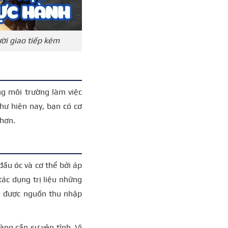
ời giao tiếp kém
ng môi trường làm việc
hư hiện nay, bạn có cơ
 hơn.
ầu óc và cơ thể bởi áp
ác dụng trị liệu những
ề được nguồn thu nhập
àng cần sự yên tĩnh. Vì