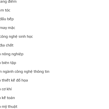
rang điểm
àm tóc
 đầu bếp
 may mặc
công nghệ sinh học
địa chất
h nông nghiệp
 biên tập
n ngành công nghệ thông tin
 thiết kế đồ họa
 cơ khí
 kế toán
 mỹ thuật