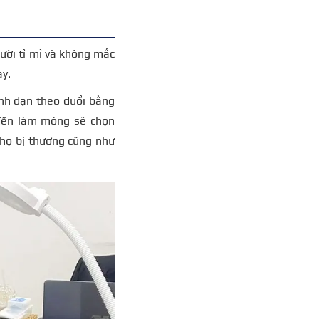
gười tỉ mỉ và không mắc
ày.
ạnh dạn theo đuổi bằng
 đến làm móng sẽ chọn
 họ bị thương cũng như