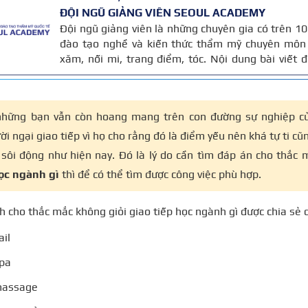
ĐỘI NGŨ GIẢNG VIÊN SEOUL ACADEMY
Đội ngũ giảng viên là những chuyên gia có trên 
đào tạo nghề và kiến thức thẩm mỹ chuyên môn 
xăm, nối mi, trang điểm, tóc. Nội dung bài viết
trên giáo trình đào tạo và kinh nghiệm giảng dạy 
được cập nhật thường xuyên để đảm bảo tính chính
những bạn vẫn còn hoang mang trên con đường sự nghiệp củ
i ngại giao tiếp vì họ cho rằng đó là điểm yếu nên khá tự ti c
 sôi động như hiện nay. Đó là lý do cần tìm đáp án cho thắc
ọc ngành gì
thì để có thể tìm được công việc phù hợp.
h cho thắc mắc không giỏi giao tiếp học ngành gì được chia sẻ 
ail
Spa
massage