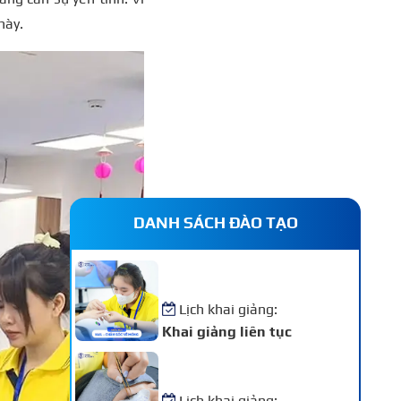
này.
DANH SÁCH ĐÀO TẠO
Khóa Học Nail – Chăm Sóc
Vẽ Móng Chuyên Nghiệp
Lịch khai giảng:
Khai giảng liên tục
Khóa Học Nối Mi Chuyên
Nghiệp
Lịch khai giảng: