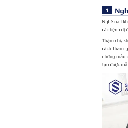
Ngh
Nghề nail khô
các bệnh dị 
Thậm chí, k
cách tham g
những mẫu có
tạo được mẫu