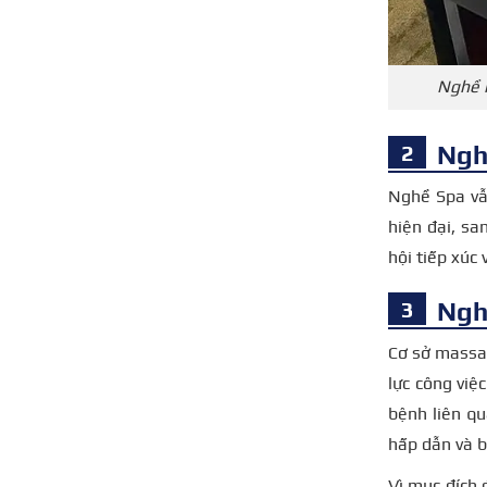
Nghề n
Ngh
Nghề Spa vẫn
hiện đại, sa
hội tiếp xúc
Ngh
Cơ sở massag
lực công việ
bệnh liên q
hấp dẫn và b
Vì mục đích 