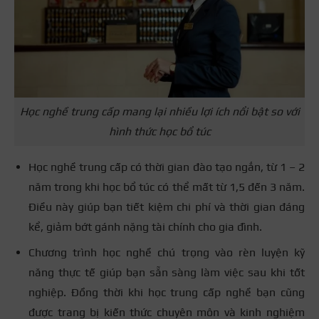
Bằng cấp
THPT tương đương
năng làm việc trong
với bằng cấp 3 hệ
lĩnh vực được đào
chính quy
tạo.
Cơ hội việc làm sau
Có thể đi làm ngay
tốt nghiệp hạn chế
sau khi tốt nghiệp
Cơ hội việc
Học nghề trung cấp mang lại nhiều lợi ích nổi bật so với
so với học nghề,
với các vị trí phù
làm
hình thức học bổ túc
trừ những nơi yêu
hợp với ngành nghề
cầu bằng cấp 3.
đã được đào tạo.
Học nghề trung cấp có thời gian đào tạo ngắn, từ 1 – 2
Có thể học liên
năm trong khi học bổ túc có thể mất từ 1,5 đến 3 năm.
thông lên cao đẳng
Điều này giúp bạn tiết kiệm chi phí và thời gian đáng
Có cơ hội mở rộng
nghề nếu đã có
kể, giảm bớt gánh nặng tài chính cho gia đình.
Cơ hội học
học lên các trường
bằng cấp 3 hoặc
Chương trình học nghề chú trọng vào rèn luyện kỹ
lên cao hơn
đại học, cao đẳng.
tham gia các khóa
năng thực tế giúp bạn sẵn sàng làm việc sau khi tốt
học nâng cao
nghiệp. Đồng thời khi học trung cấp nghề bạn cũng
chuyên môn.
được trang bị kiến thức chuyên môn và kinh nghiệm