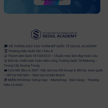
🎓 HỆ THỐNG ĐÀO TẠO THẨM MỸ QUỐC TẾ SEOUL ACADEMY
🏆 Thương Hiệu Xuất Sắc Châu Á
🤝 Thành viên Quốc tế CIDESCO – Chuẩn mực làm đẹp toàn cầu
🤝 Đối tác chiến lược toàn diện cùng Trường Quốc Tế Mekong –
Trung Cấp Quang Trung
💼 Cam kết đầu ra 360°: Việc làm tại DN Group & đối tác toàn quốc
– Hỗ trợ mở tiệm – Đào tạo tự kéo khách
🎁 MIỄN PHÍ khóa: Setup Spa – Marketing – Bán hàng – Thương
hiệu cá nhân