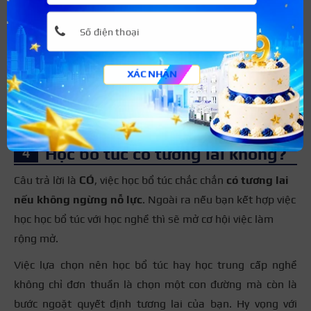
Ngoài ra, bạn cũng có thể lựa chọn hình thức học dựa
trên năng lực và sở thích cá nhân, hoàn cảnh gia đình và
nhu cầu của thị trường lao động. Đồng thời, nên tìm hiểu
XÁC NHẬN
kỹ thông tin các trường và ngành nghề, tham khảo ý kiến
của người thân, bạn bè để đưa ra lựa chọn tốt cho tương
lai.
Học bổ túc có tương lai không?
Câu trả lời là
CÓ
, việc học bổ túc chắc chắn
có tương lai
nếu không ngừng nỗ lực
. Ngoài ra nếu bạn kết hợp việc
học học bổ túc với học nghề thì sẽ mở cơ hội việc làm
rộng mở.
Việc lựa chọn nên học bổ túc hay học trung cấp nghề
không chỉ đơn thuần là chọn một con đường mà còn là
bước ngoặt quyết định tương lai của bạn. Hy vọng với