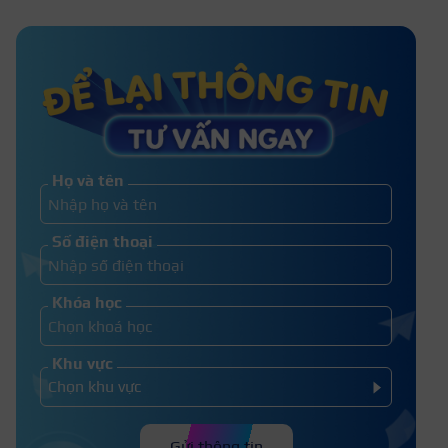
Trung cấp chuyên nghiệp là gì?
Học bao lâu?
Các loại bằng trung cấp nghề với
từng nhóm ngành học phổ biến
Họ và tên
Nên học cao đẳng nghề hay trung
Số điện thoại
cấp nghề có tương lai hơn?
Khóa học
Khu vực
Gửi thông tin