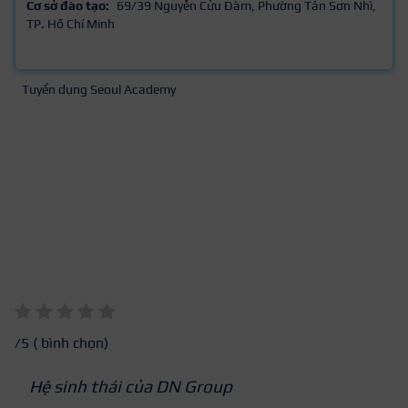
Cơ sở đào tạo:
69/39 Nguyễn Cửu Đàm, Phường Tân Sơn Nhì,
TP. Hồ Chí Minh
Tuyển dụng Seoul Academy
/5 (
bình chọn)
Hệ sinh thái của DN Group