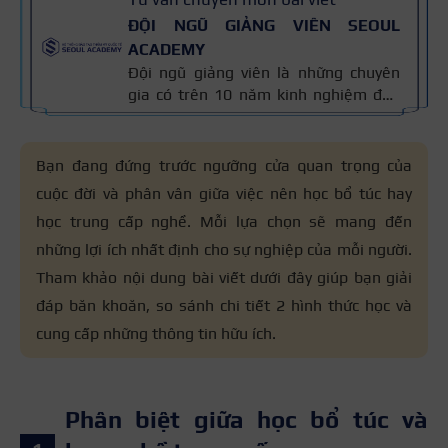
ĐỘI NGŨ GIẢNG VIÊN SEOUL
ACADEMY
Đội ngũ giảng viên là những chuyên
gia có trên 10 năm kinh nghiệm đào
tạo nghề và kiến thức thẩm mỹ
chuyên môn sâu về spa, phun xăm,
nối mi, trang điểm, tóc. Nội dung bài
Bạn đang đứng trước ngưỡng cửa quan trọng của
viết được xây dựng dựa trên giáo trình
cuộc đời và phân vân giữa việc nên học bổ túc hay
đào tạo và kinh nghiệm giảng dạy
học trung cấp nghề. Mỗi lựa chọn sẽ mang đến
thực tế, đồng thời được cập nhật
thường xuyên để đảm bảo tính chính
những lợi ích nhất định cho sự nghiệp của mỗi người.
xác.
Tham khảo nội dung bài viết dưới đây giúp bạn giải
đáp băn khoăn, so sánh chi tiết 2 hình thức học và
cung cấp những thông tin hữu ích.
Phân biệt giữa học bổ túc và