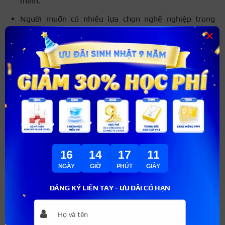
mình.
Người muốn có nhiều lựa chọn nghề nghiệp trong
×
tương lai.
Bạn nên học trung cấp nghề nếu:
Muốn đi làm sớm: Học trung cấp nghề có thời gian
đào tạo ngắn, bạn có thể nhanh chóng tìm kiếm việc
làm và có thu nhập.
Bạn đã có định hướng nghề nghiệp rõ ràng, học trung
cấp nghề giúp bạn tập trung phát triển kỹ năng
chuyên môn nhanh chóng phát triển trong lĩnh vực
16
14
17
10
mình yêu thích.
NGÀY
GIỜ
PHÚT
GIÂY
Bạn thích chương trình học tập có thực hành nhiều.
ĐĂNG KÝ LIỀN TAY - ƯU ĐÃI CÓ HẠN
Bạn muốn tiết kiệm chi phí nên lựa chọn học trung cấp
nghề bởi học phí sẽ thấp hơn so với các chương trình
đại học, cao đẳng.