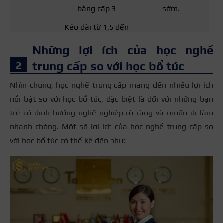
bằng cấp 3
sớm.
Kéo dài từ 1,5 đến
3 năm tùy thuộc
Ngắn hơn, thường
Thời gian
Những lợi ích của học nghề
vào trình độ hiện
kéo dài từ 1 – 2
đào tạo
trung cấp so với học bổ túc
tại của học viên và
năm.
hình thức học.
Nhìn chung, học nghề trung cấp mang đến nhiều lợi ích
nổi bật so với học bổ túc, đặc biệt là đối với những bạn
Cung cấp kiến thức
Tập trung vào đào
trẻ có định hướng nghề nghiệp rõ ràng và muốn đi làm
chuyên môn và kỹ
Nội dung
tạo các môn học
nhanh chóng. Một số lợi ích của học nghề trung cấp so
năng thực hành của
chương
THPT như: Toán,
với học bổ túc có thể kể đến như:
nghề nghiệp cụ thể
trình
Văn, Anh, Lý, Hóa,
mà học viên lựa
Sinh, Sử, Địa…
chọn.
Bằng tốt nghiệp
Học sinh sẽ nhận
trung cấp nghề
bằng tốt nghiệp
chứng nhận có khả