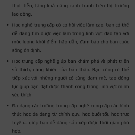
Cao hơn so với học
thực tiễn, tăng khả năng cạnh tranh trên thị trường
bổ túc tùy vào
lao động.
Học phí
Học phí thấp
ngành nghề và
Học nghề trung cấp có cơ hội việc làm cao, bạn có thể
trường đào tạo.
dễ dàng tìm được việc làm trong lĩnh vực đào tạo với
mức lương khởi điểm hấp dẫn, đảm bảo cho bạn cuộc
sống ổn định.
Học trung cấp nghề giúp bạn khám phá và phát triển
sở thích, năng khiếu của bản thân. Bạn cũng có thể
tiếp xúc với những người có cùng đam mê, tạo động
lực giúp bạn đạt được thành công trong lĩnh vực mình
yêu thích.
Đa dạng các trường trung cấp nghề cung cấp các hình
thức học đa dạng từ chính quy, học buổi tối, học trực
tuyến… giúp bạn dễ dàng sắp xếp được thời gian phù
hợp.