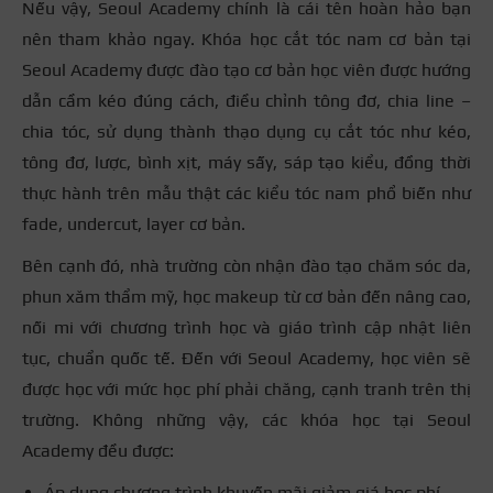
Nếu vậy, Seoul Academy chính là cái tên hoàn hảo bạn
nên tham khảo ngay. Khóa học cắt tóc nam cơ bản tại
Seoul Academy được đào tạo cơ bản học viên được hướng
dẫn cầm kéo đúng cách, điều chỉnh tông đơ, chia line –
chia tóc, sử dụng thành thạo dụng cụ cắt tóc như kéo,
tông đơ, lược, bình xịt, máy sấy, sáp tạo kiểu, đồng thời
thực hành trên mẫu thật các kiểu tóc nam phổ biến như
fade, undercut, layer cơ bản.
Bên cạnh đó, nhà trường còn nhận đào tạo chăm sóc da,
phun xăm thẩm mỹ, học makeup từ cơ bản đến nâng cao,
nối mi với chương trình học và giáo trình cập nhật liên
tục, chuẩn quốc tế.
Đến với Seoul Academy, học viên sẽ
được học với mức học phí phải chăng, cạnh tranh trên thị
trường. Không những vậy, các khóa học tại Seoul
Academy đều được:
Áp dụng chương trình khuyến mãi giảm giá học phí.