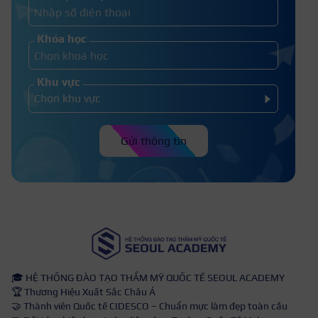
khó khăn khi học nghề tóc
Khóa học
Khu vực
Gửi thông tin
🎓 HỆ THỐNG ĐÀO TẠO THẨM MỸ QUỐC TẾ SEOUL ACADEMY
🏆 Thương Hiệu Xuất Sắc Châu Á
🤝 Thành viên Quốc tế CIDESCO – Chuẩn mực làm đẹp toàn cầu