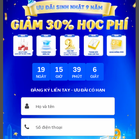
19
15
39
5
NGÀY
GIỜ
PHÚT
GIÂY
ĐĂNG KÝ LIỀN TAY - ƯU ĐÃI CÓ HẠN
Lựa chọn ở ký túc xá để tiết kiệm chi phí
Liên hệ ngay để được tư vấn
chi tiết khóa học làm tóc.