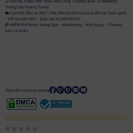
🤝 Đối tác chiến lược toàn diện cùng Trường Quốc Tế Mekong –
Trung Cấp Quang Trung
💼 Cam kết đầu ra 360°: Việc làm tại DN Group & đối tác toàn quốc
– Hỗ trợ mở tiệm – Đào tạo tự kéo khách
🎁 MIỄN PHÍ khóa: Setup Spa – Marketing – Bán hàng – Thương
hiệu cá nhân
Theo dõi Seoul Academy