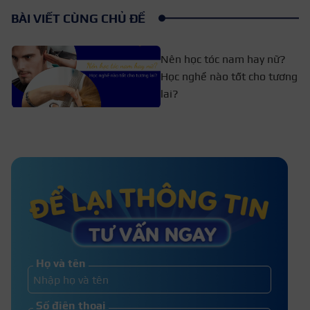
BÀI VIẾT CÙNG CHỦ ĐỀ
Nên học tóc nam hay nữ?
Học nghề nào tốt cho tương
lai?
Học cắt tóc nữ mất bao lâu? Cách
nhanh chóng ra nghề nhất
Học cắt tóc có cần năng khiếu không?
Lý do nên học cắt tóc?
Họ và tên
Học nghề tóc có khó không? Những
Số điện thoại