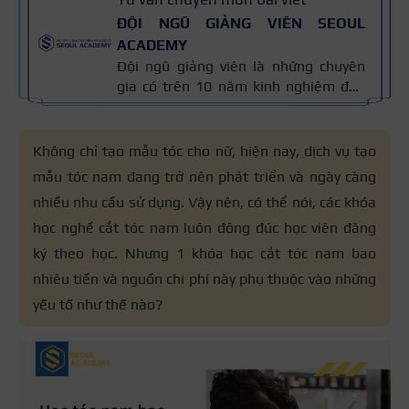
ĐỘI NGŨ GIẢNG VIÊN SEOUL
ACADEMY
Đội ngũ giảng viên là những chuyên
gia có trên 10 năm kinh nghiệm đào
tạo nghề và kiến thức thẩm mỹ
chuyên môn sâu về spa, phun xăm,
nối mi, trang điểm, tóc. Nội dung bài
Không chỉ tạo mẫu tóc cho nữ, hiện nay, dịch vụ tạo
viết được xây dựng dựa trên giáo trình
mẫu tóc nam đang trở nên phát triển và ngày càng
đào tạo và kinh nghiệm giảng dạy
nhiều nhu cầu sử dụng. Vậy nên, có thể nói, các khóa
thực tế, đồng thời được cập nhật
thường xuyên để đảm bảo tính chính
học nghề cắt tóc nam luôn đông đúc học viên đăng
xác.
ký theo học. Nhưng 1 khóa học cắt tóc nam bao
nhiêu tiền và nguồn chi phí này phụ thuộc vào những
yếu tố như thế nào?