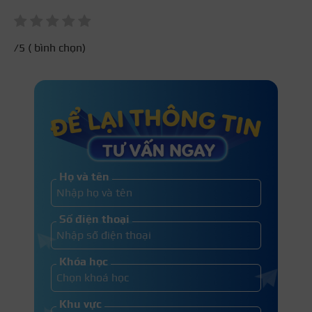
/5 (
bình chọn)
Họ và tên
Số điện thoại
Khóa học
Khu vực