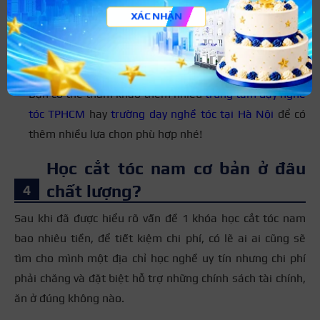
XÁC NHẬN
Bạn có thể tham khảo thêm nhiều
trung tâm dạy nghề
tóc TPHCM
hay
trường dạy nghề tóc tại Hà Nội
để có
thêm nhiều lựa chọn phù hợp nhé!
Học cắt tóc nam cơ bản ở đâu
chất lượng?
Sau khi đã được hiểu rõ vấn đề 1 khóa học cắt tóc nam
bao nhiêu tiền, để tiết kiệm chi phí, có lẽ ai ai cũng sẽ
tìm cho mình một địa chỉ học nghề uy tín nhưng chi phí
phải chăng và đặt biệt hỗ trợ những chính sách tài chính,
ăn ở đúng không nào.