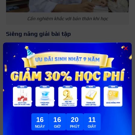
Cần nghiêm khắc với bản thân khi học
Siêng năng giải bài tập
Cách từ học sinh kém thành học sinh giỏi nhanh đó là
×
siêng năng giải các bài tập. Đặc biệt là với các môn tự
nhiên như toán, lý, hoá, sinh… Việc giải bài tập cũng
tương tự như học đi đôi với hành. Điều này giúp mọi người
dễ dàng ghi nhớ các công thức thay vì chỉ học vẹt.
Ngoài các bài tập được giao mỗi bạn học sinh nên tìm
thêm các bài tập bên ngoài, các đề thi, đề kiểm tra để
giải thêm. Như vậy sẽ giúp ít rất nhiều trong việc học, cải
thiện điểm số hiệu quả.
16
16
20
9
NGÀY
GIỜ
PHÚT
GIÂY