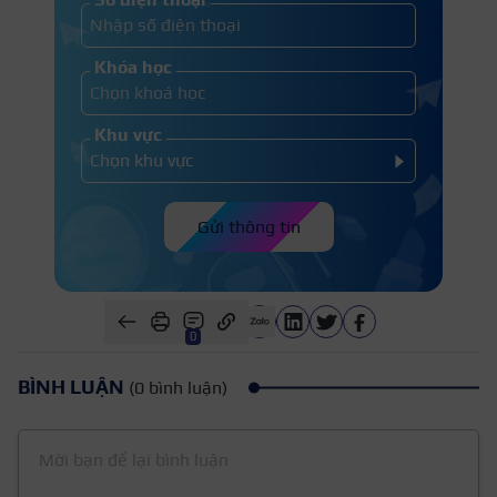
Khóa học
Khu vực
Gửi thông tin
0
BÌNH LUẬN
(0 bình luận)