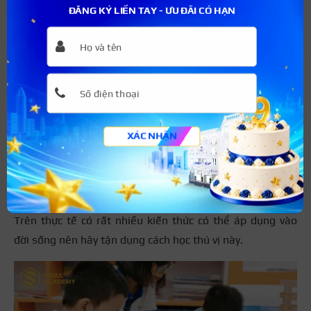
ĐĂNG KÝ LIỀN TAY - ƯU ĐÃI CÓ HẠN
Phương pháp hiệu quả cần biết:
Những cách
giúp bạn làm sao để siêng năng hơn
Học tập từ ngay trong đời sống
Học tập trong sách vở đôi khi sẽ rất nhàm chán. Tuy
XÁC NHẬN
nhiên nếu mọi người biết ứng dụng vào đời sống sẽ dễ
ghi nhớ và thú vị hơn rất nhiều. Toán học có thể ứng dụng
trong tính toán tiền bạc, ngoại ngữ ứng dụng giao tiếp
với người nước ngoài, sinh học trong trồng cây, nấu ăn…
Trên thực tế có rất nhiều kiến thức có thể áp dụng vào
đời sống nên hãy tận dụng cách học thú vị này.