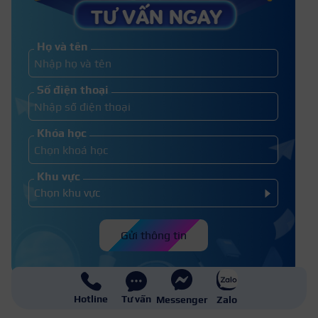
Những cách viết chữ, trang trí đơn
giản tiêu đề đẹp ấn tượng nhất
Họ và tên
Cách sắp xếp thời gian vừa học
Số điện thoại
vừa làm hiệu quả
Khóa học
Khu vực
Gửi thông tin
Hotline
Tư vấn
Messenger
Zalo