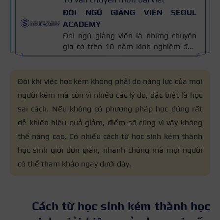
ĐỘI NGŨ GIẢNG VIÊN SEOUL
ACADEMY
Đội ngũ giảng viên là những chuyên
gia có trên 10 năm kinh nghiệm đào
tạo nghề và kiến thức thẩm mỹ
chuyên môn sâu về spa, phun xăm,
nối mi, trang điểm, tóc. Nội dung bài
Đôi khi việc học kém không phải do năng lực của mọi
viết được xây dựng dựa trên giáo trình
người kém mà còn vì nhiều các lý do, đặc biệt là học
đào tạo và kinh nghiệm giảng dạy
sai cách. Nếu không có phương pháp học đúng rất
thực tế, đồng thời được cập nhật
thường xuyên để đảm bảo tính chính
dễ khiến hiệu quả giảm, điểm số cũng vì vậy không
xác.
thể nâng cao. Có nhiều cách từ học sinh kém thành
học sinh giỏi đơn giản, nhanh chóng mà mọi người
có thể tham khảo ngay dưới đây.
Cách từ học sinh kém thành học