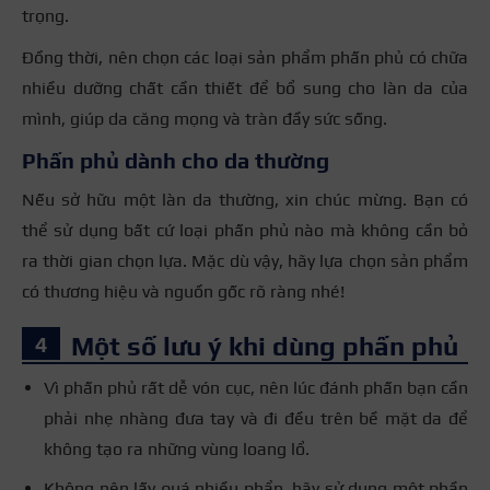
trọng.
Đồng thời, nên chọn các loại sản phẩm phấn phủ có chữa
nhiều dưỡng chất cần thiết để bổ sung cho làn da của
mình, giúp da căng mọng và tràn đầy sức sống.
Phấn phủ dành cho da thường
Nếu sở hữu một làn da thường, xin chúc mừng. Bạn có
thể sử dụng bất cứ loại phấn phủ nào mà không cần bỏ
ra thời gian chọn lựa. Mặc dù vậy, hãy lựa chọn sản phẩm
có thương hiệu và nguồn gốc rõ ràng nhé!
Một số lưu ý khi dùng phấn phủ
Vì phấn phủ rất dễ vón cục, nên lúc đánh phấn bạn cần
phải nhẹ nhàng đưa tay và đi đều trên bề mặt da để
không tạo ra những vùng loang lổ.
Không nên lấy quá nhiều phẩn, hãy sử dụng một phần