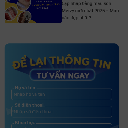
Cập nhập bảng màu son
Merzy mới nhất 2026 – Màu
nào đẹp nhất?
Bộ trang điểm cơ bản cho người
mới bắt đầu gồm gì?
Hướng dẫn chi tiết cách sử dụng bộ
cọ trang điểm 12 cây triệt để
Họ và tên
Cách lựa chọn chì kẻ mày cho
Số điện thoại
người mới bắt đầu
Khóa học