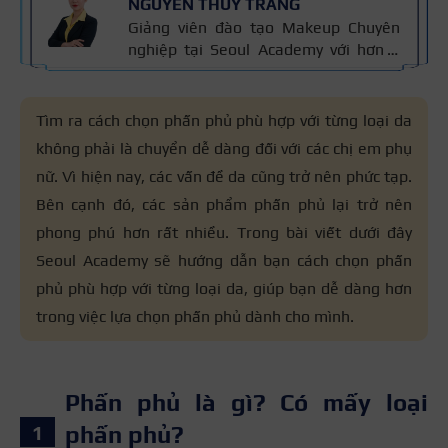
NGUYỄN THÙY TRANG
Giảng viên đào tạo Makeup Chuyên
nghiệp tại Seoul Academy với hơn 5
năm kinh nghiệm đào tạo, đã giảng
dạy hơn 400+ học viên theo nghề
trang điểm. Đào tạo makeup cá nhân,
Tìm ra cách chọn phấn phủ phù hợp với từng loại da
cô dâu, sự kiện, thời trang – chụp ảnh
không phải là chuyển dễ dàng đối với các chị em phụ
và thiết kế layout trang điểm theo
nữ. Vì hiện nay, các vấn đề da cũng trở nên phức tạp.
khuôn mặt. Bài viết được biên soạn
dựa trên giáo trình makeup và kinh
Bên cạnh đó, các sản phẩm phấn phủ lại trở nên
nghiệm giảng dạy.
phong phú hơn rất nhiều.
Trong bài viết dưới đây
Seoul Academy sẽ hướng dẫn bạn cách chọn phấn
phủ phù hợp với từng loại da, giúp bạn dễ dàng hơn
trong việc lựa chọn phấn phủ dành cho mình.
Phấn phủ là gì? Có mấy loại
phấn phủ?