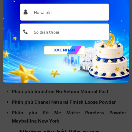
tư tiền vào các sản phẩm đắt đỏ nhưng lại không hợp với
tone da hay loại da. Thì các sản phẩm đó cũng không có
lợi ích gì cả.
Một số loại phấn phủ hot nhất
hiện nay
XÁC NHẬN
Nếu bạn là “tân binh” makeup và không biết nên lựa
chọn thương hiệu hay dòng sản phẩm phấn nền nào, hãy
tham khảo ngay một số cái tên dưới đây trong cách chọn
phấn phủ:
Phấn phủ Innisfree No-Sebum Mineral Pact
Phấn phủ Chanel Natural Finish Loose Powder
Phấn phủ Fit Me Matte Poreless Powder
Maybelline New York