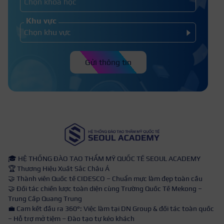
Khu vực
Gửi thông tin
🎓 HỆ THỐNG ĐÀO TẠO THẨM MỸ QUỐC TẾ SEOUL ACADEMY
🏆 Thương Hiệu Xuất Sắc Châu Á
🤝 Thành viên Quốc tế CIDESCO – Chuẩn mực làm đẹp toàn cầu
🤝 Đối tác chiến lược toàn diện cùng Trường Quốc Tế Mekong –
Trung Cấp Quang Trung
💼 Cam kết đầu ra 360°: Việc làm tại DN Group & đối tác toàn quốc
– Hỗ trợ mở tiệm – Đào tạo tự kéo khách