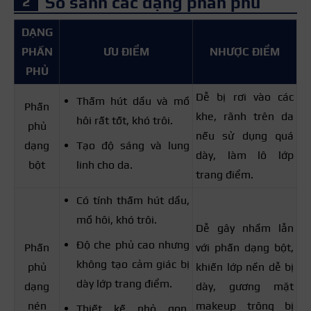
So sánh các dạng phấn phủ
DẠNG
PHẤN
ƯU ĐIỂM
NHƯỢC ĐIỂM
PHỦ
Dễ bị rơi vào các
Thấm hút dầu và mồ
Phấn
khe, rãnh trên da
hôi rất tốt, khó trôi.
phủ
nếu sử dụng quá
dạng
Tạo độ sáng và lung
dày, làm lô lớp
bột
linh cho da.
trang điểm.
Có tính thấm hút dầu,
mồ hôi, khó trôi.
Dễ gây nhầm lẫn
Độ che phủ cao nhưng
Phấn
với phấn dạng bột,
không tạo cảm giác bị
phủ
khiến lớp nền dễ bị
dày lớp trang điểm.
dạng
dày, gương mặt
nén
makeup trông bị
Thiết kế nhỏ gọn,