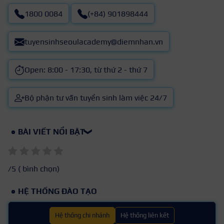
1800 0084
(+84) 901898444
tuyensinhseoulacademy@diemnhan.vn
Open: 8:00 - 17:30, từ thứ 2 - thứ 7
Bộ phận tư vấn tuyển sinh làm việc 24/7
BÀI VIẾT NỔI BẬT
❯
/5 (
bình chọn)
HỆ THỐNG ĐÀO TẠO
Hệ thống chi nhánh
Hệ thống liên kết