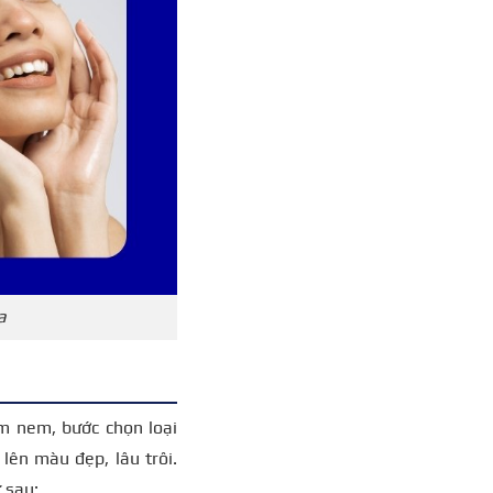
a
m nem, bước chọn loại
lên màu đẹp, lâu trôi.
 sau: