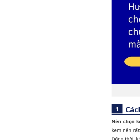
Các
Nên chọn k
kem nền rất 
Đồng thời, k