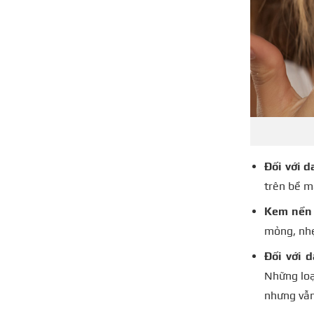
Đối với d
trên bề m
Kem nền 
mỏng, nhẹ
Đối với 
Những loạ
nhưng vẫn