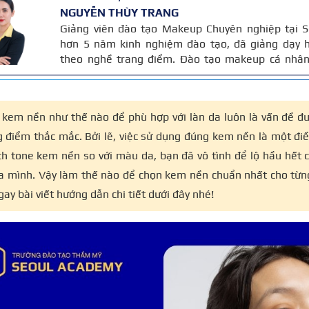
NGUYỄN THÙY TRANG
Giảng viên đào tạo Makeup Chuyên nghiệp tại S
hơn 5 năm kinh nghiệm đào tạo, đã giảng dạy h
theo nghề trang điểm. Đào tạo makeup cá nhân,
thời trang – chụp ảnh và thiết kế layout trang đi
Bài viết được biên soạn dựa trên giáo trình mak
giảng dạy.
 kem nền như thế nào để phù hợp với làn da luôn là vấn đề đ
g điểm thắc mắc. Bởi lẽ, việc sử dụng đúng kem nền là một điề
ch tone kem nền so với màu da, bạn đã vô tình để lộ hầu hết 
a mình.
Vậy làm thế nào để chọn kem nền chuẩn nhất cho từ
gay bài viết hướng dẫn chi tiết dưới đây nhé!