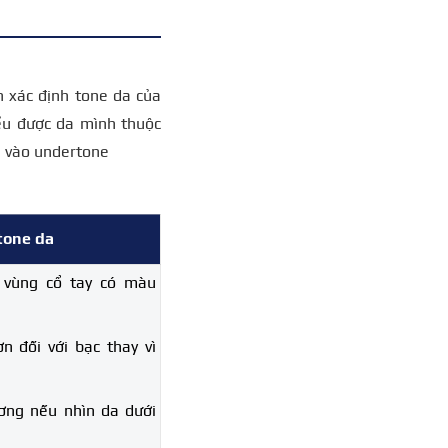
h xác định tone da của
ểu được da mình thuộc
n vào undertone
tone da
 vùng cổ tay có màu
 đối với bạc thay vì
ơng nếu nhìn da dưới