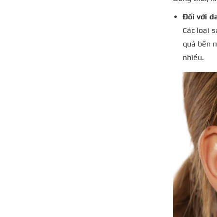
Đối với d
C
ác loại 
quả bền m
nhiều.