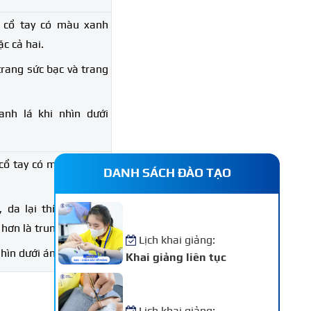
 cổ tay có màu xanh
c cả hai.
trang sức bạc và trang
anh lá khi nhìn dưới
ổ tay có màu xanh lá
DANH SÁCH ĐÀO TẠO
 da lại thích hợp với
Khóa Học Nail – Chăm Sóc
Vẽ Móng Chuyên Nghiệp
 hơn là trung sức bạc.
Lịch khai giảng:
nhìn dưới ánh nắng.
Khai giảng liên tục
Khóa Học Nối Mi Chuyên
Nghiệp
Lịch khai giảng: