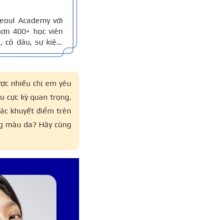
eoul Academy với
ơn 400+ học viên
 cô dâu, sự kiện,
ểm theo khuôn mặt.
eup và kinh nghiệm
ược nhiều chị em yêu
u cực kỳ quan trọng.
các khuyết điểm trên
ng màu da? Hãy cùng