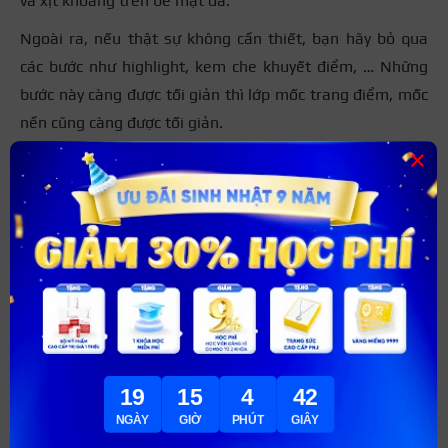
và xịt khoáng trên bề mặt da.
Ngoài ra, nếu thật sự không cần thiết, bạn hãy bỏ qua
các bước như highlight, kem che khuyết điểm, … Những
bước này càng được tối giản thì lớp mốc trang điểm, mốc
nền cũng càng được tối giản.
×
19
15
4
40
NGÀY
GIỜ
PHÚT
GIÂY
Hãy tạo một lớp nền mỏng để không nhìn da bị vón cục