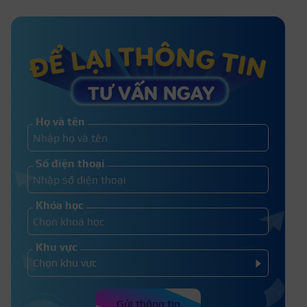
Hướng dẫn cách chọn kem nền
chuẩn cho từng màu da
Bí quyết nhét giấy vào mũi khi
trang điểm tạo sống mũi cao
Họ và tên
Phấn mắt không ăn – Nguyên nhân
Số điện thoại
và giải pháp khắc phục
Khóa học
Khu vực
Gửi thông tin