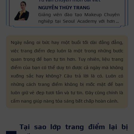
NGUYỄN THÙY TRANG
Giảng viên đào tạo Makeup Chuyên
nghiệp tại Seoul Academy với hơn 5
năm kinh nghiệm đào tạo, đã giảng
dạy hơn 400+ học viên theo nghề
trang điểm. Đào tạo makeup cá nhân,
Ngày nắng oi bức hay một buổi tối dài đằng đẵng,
cô dâu, sự kiện, thời trang – chụp ảnh
việc trang điểm đẹp luôn là một trong những bước
và thiết kế layout trang điểm theo
quan trọng để bạn tự tin hơn. Tuy nhiên, liệu trang
khuôn mặt. Bài viết được biên soạn
dựa trên giáo trình makeup và kinh
điểm của bạn có thể duy trì được cả ngày mà không
nghiệm giảng dạy.
xuống sắc hay không? Câu trả lời là có. Luôn có
những cách trang điểm không bị mốc mặt để bạn
luôn giữ vẻ đẹp tươi tắn và tự tin. Đây cũng chính là
cẩm nang giúp nàng tỏa sáng bất chấp hoàn cảnh.
Tại sao lớp trang điểm lại bị