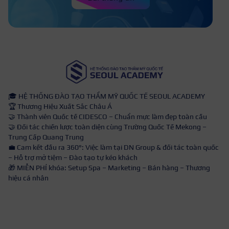
🎓 HỆ THỐNG ĐÀO TẠO THẨM MỸ QUỐC TẾ SEOUL ACADEMY
🏆 Thương Hiệu Xuất Sắc Châu Á
🤝 Thành viên Quốc tế CIDESCO – Chuẩn mực làm đẹp toàn cầu
🤝 Đối tác chiến lược toàn diện cùng Trường Quốc Tế Mekong –
Trung Cấp Quang Trung
💼 Cam kết đầu ra 360°: Việc làm tại DN Group & đối tác toàn quốc
– Hỗ trợ mở tiệm – Đào tạo tự kéo khách
🎁 MIỄN PHÍ khóa: Setup Spa – Marketing – Bán hàng – Thương
hiệu cá nhân