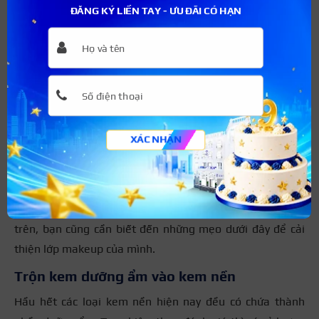
ĐĂNG KÝ LIỀN TAY - ƯU ĐÃI CÓ HẠN
>>> Xem thêm:
Hướng dẫn cách trang điểm
cho da khô không ăn phấn
XÁC NHẬN
Một số mẹo nhỏ khi trang điểm
để làn da được mịn
Ngoài cách trang điểm không bị mốc mặt được chia sẻ ở
trên, bạn cũng cần biết đến những mẹo dưới đây để cải
thiện lớp makeup của mình.
Trộn kem dưỡng ẩm vào kem nền
Hầu hết các loại kem nền hiện nay đều có chứa thành