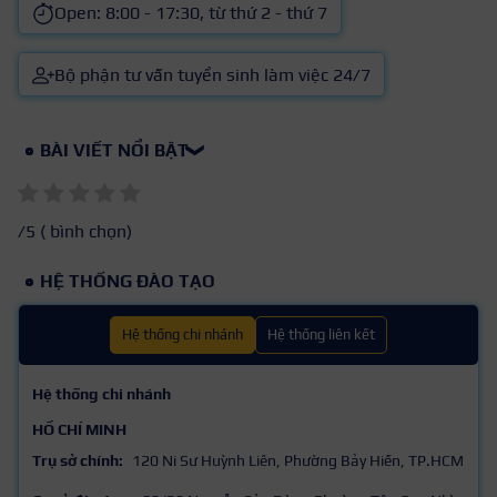
Open: 8:00 - 17:30, từ thứ 2 - thứ 7
Bộ phận tư vấn tuyển sinh làm việc 24/7
BÀI VIẾT NỔI BẬT
❯
/5 (
bình chọn)
HỆ THỐNG ĐÀO TẠO
Hệ thống chi nhánh
Hệ thống liên kết
Hệ thống chi nhánh
HỒ CHÍ MINH
Trụ sở chính:
120 Ni Sư Huỳnh Liên, Phường Bảy Hiền, TP.HCM