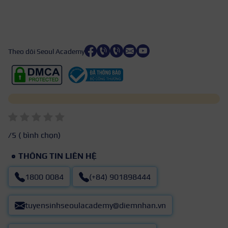
Theo dõi Seoul Academy
/5 (
bình chọn)
THÔNG TIN LIÊN HỆ
1800 0084
(+84) 901898444
tuyensinhseoulacademy@diemnhan.vn