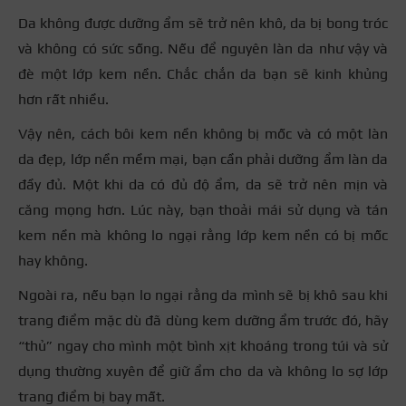
Da không được dưỡng ẩm sẽ trở nên khô, da bị bong tróc
và không có sức sống. Nếu để nguyên làn da như vậy và
đè một lớp kem nền. Chắc chắn da bạn sẽ kinh khủng
hơn rất nhiều.
Vậy nên, cách bôi kem nền không bị mốc và có một làn
da đẹp, lớp nền mềm mại, bạn cần phải dưỡng ẩm làn da
đầy đủ. Một khi da có đủ độ ẩm, da sẽ trở nên mịn và
căng mọng hơn. Lúc này, bạn thoải mái sử dụng và tán
kem nền mà không lo ngại rằng lớp kem nền có bị mốc
hay không.
Ngoài ra, nếu bạn lo ngại rằng da mình sẽ bị khô sau khi
trang điểm mặc dù đã dùng kem dưỡng ẩm trước đó, hãy
“thủ” ngay cho mình một bình xịt khoáng trong túi và sử
dụng thường xuyên để giữ ẩm cho da và không lo sợ lớp
trang điểm bị bay mất.