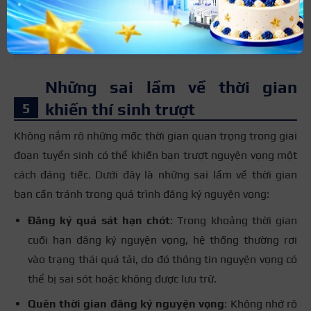
Nắm một số lưu ý quan trọng khi thực hiện đăng ký
nguyện vọng đại học
Những sai lầm về thời gian
khiến thí sinh trượt
Không nắm rõ những mốc thời gian quan trọng trong giai
đoạn tuyển sinh có thể khiến bạn trượt nguyện vọng một
cách đáng tiếc. Dưới đây là những sai lầm về thời gian
bạn cần tránh trong quá trình đăng ký nguyện vọng:
Đăng ký quá sát hạn chót
: Trong khoảng thời gian
cuối hạn đăng ký nguyện vọng, hệ thống thường rơi
vào trạng thái quá tải, do đó thông tin nguyện vọng có
thể bị sai sót hoặc không được lưu trữ.
Quên thời gian đăng ký nguyện vọng
: Không nhớ rõ