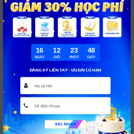
Hoàn tất xác nhận đăng ký và thanh toán lệ phí đúng
thời hạn quy định.
Nếu đã được trúng tuyển sớm theo hình thức xét học
bạ hoặc tuyển thẳng, bạn vẫn phải đăng ký nguyện
vọng trên hệ thống của Bộ để được xác nhận trúng
tuyển.
16
12
23
47
NGÀY
GIỜ
PHÚT
GIÂY
ĐĂNG KÝ LIỀN TAY - ƯU ĐÃI CÓ HẠN
XÁC NHẬN