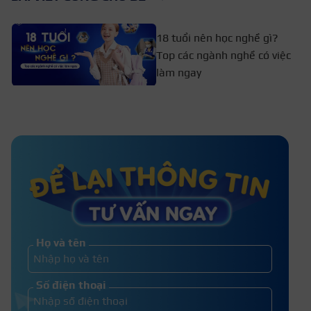
18 tuổi nên học nghề gì?
Top các ngành nghề có việc
làm ngay
25 tuổi nên học nghề gì? Top 11+
nghề mang lại thu nhập cao
Top 10+ trường vừa học THPT vừa
học nghề ở Hà Nội
Họ và tên
Nên học đại học hay đi làm luôn sẽ
Số điện thoại
tốt cho tương lai hơn?