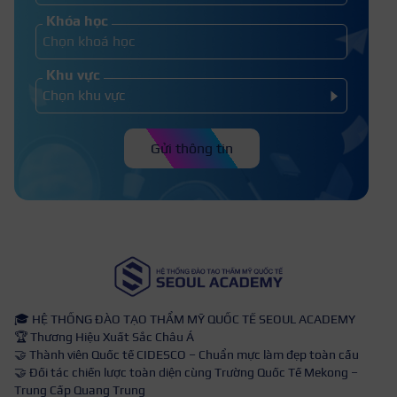
Khóa học
Khu vực
Gửi thông tin
🎓 HỆ THỐNG ĐÀO TẠO THẨM MỸ QUỐC TẾ SEOUL ACADEMY
🏆 Thương Hiệu Xuất Sắc Châu Á
🤝 Thành viên Quốc tế CIDESCO – Chuẩn mực làm đẹp toàn cầu
🤝 Đối tác chiến lược toàn diện cùng Trường Quốc Tế Mekong –
Trung Cấp Quang Trung