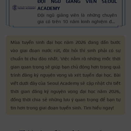
ĐỘI NGŨ GIẢNG VIÊN SEOUL
ACADEMY
Đội ngũ giảng viên là những chuyên
gia có trên 10 năm kinh nghiệm đào
tạo nghề và kiến thức thẩm mỹ
chuyên môn sâu về spa, phun xăm,
nối mi, trang điểm, tóc. Nội dung bài
Mùa tuyển sinh đại học năm 2026 đang dần bước
viết được xây dựng dựa trên giáo trình
vào giai đoạn nước rút, đòi hỏi thí sinh phải có sự
đào tạo và kinh nghiệm giảng dạy
chuẩn bị chu đáo nhất. Việc nắm rõ những mốc thời
thực tế, đồng thời được cập nhật
thường xuyên để đảm bảo tính chính
gian quan trọng sẽ giúp bạn chủ động hơn trong quá
xác.
trình đăng ký nguyện vọng và xét tuyển đại học. Bài
viết dưới đây của Seoul Academy sẽ cập nhật chi tiết
thời gian đăng ký nguyện vọng đại học năm 2026,
đồng thời chia sẻ những lưu ý quan trọng để bạn tự
tin hơn trong giai đoạn tuyển sinh. Tìm hiểu ngay!