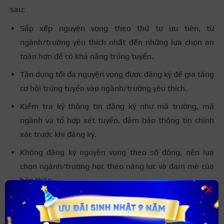
sau:
Sắp xếp nguyện vọng theo thứ tự ưu tiên, từ
ngành/trường yêu thích nhất đến những lựa chọn an
toàn hơn để có khả năng trúng tuyển.
Tận dụng tối đa nguyện vọng được đăng ký để gia tăng
cơ hội trúng tuyển vào ngành/trường yêu thích.
Kiểm tra kỹ thông tin đăng ký như mã trường, mã
ngành và tổ hợp xét tuyển, đảm bảo thông tin chính
xác trước khi đăng ký.
Không đăng ký nguyện vọng theo số đông, nên lựa
chọn ngành/trường học theo năng lực và đam mê của
bản thân.
×
Chủ động điều chỉnh và thay đổi thứ tự nguyện vọng
khi cần thiết để phù hợp với mức điểm của bản thân.