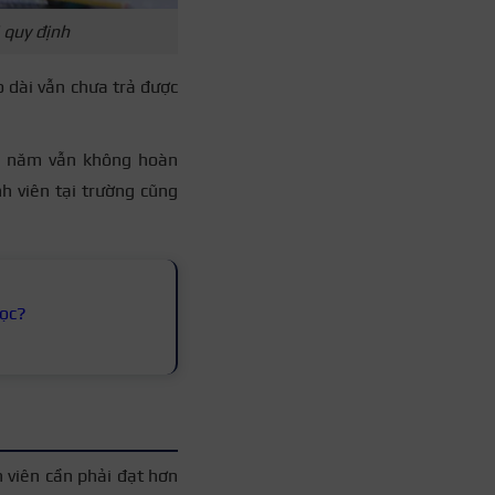
i quy định
éo dài vẫn chưa trả được
 8 năm vẫn không hoàn
nh viên tại trường cũng
học?
h viên cần phải đạt hơn