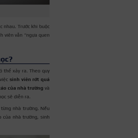
c nhau. Trước khi buộc
inh viên vẫn “ngựa quen
học?
ó thể xảy ra. Theo quy
 việc
sinh viên rớt quá
 cáo của nhà trường
và
học sẽ diễn ra.
a từng nhà trường. Nếu
p của nhà trường, sinh