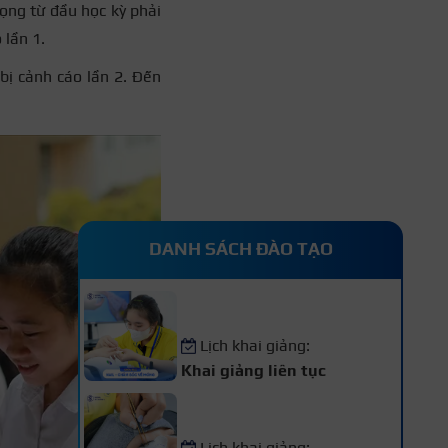
đọng từ đầu học kỳ phải
 lần 1.
 bị cảnh cáo lần 2. Đến
DANH SÁCH ĐÀO TẠO
Khóa Học Nail – Chăm Sóc
Vẽ Móng Chuyên Nghiệp
Lịch khai giảng:
Khai giảng liên tục
Khóa Học Nối Mi Chuyên
Nghiệp
Lịch khai giảng: