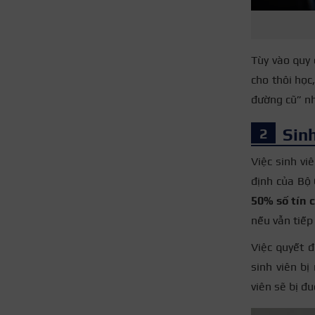
Tùy vào quy 
cho thôi học
đường cũ” n
Sinh
Việc sinh vi
định của Bộ 
50% số tín 
nếu vẫn tiếp
Việc quyết đ
sinh viên b
viên sẽ bị đu