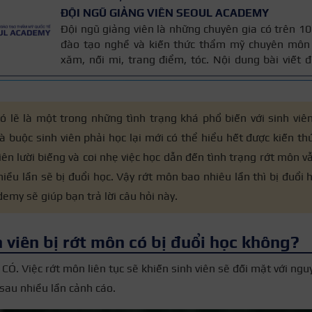
ĐỘI NGŨ GIẢNG VIÊN SEOUL ACADEMY
Đội ngũ giảng viên là những chuyên gia có trên 
đào tạo nghề và kiến thức thẩm mỹ chuyên môn 
xăm, nối mi, trang điểm, tóc. Nội dung bài viết
trên giáo trình đào tạo và kinh nghiệm giảng dạy 
được cập nhật thường xuyên để đảm bảo tính chính
 lẽ là một trong những tình trạng khá phổ biến với sinh viên,
 buộc sinh viên phải học lại mới có thể hiểu hết được kiến thứ
iên lười biếng và coi nhẹ việc học dẫn đến tình trạng rớt môn vẫ
iều lần sẽ bị đuổi học. Vậy rớt môn bao nhiêu lần thì bị đuổi h
emy sẽ giúp bạn trả lời câu hỏi này.
 viên bị rớt môn có bị đuổi học không?
à CÓ. Việc rớt môn liên tục sẽ khiến sinh viên sẽ đối mặt với ng
 sau nhiều lần cảnh cáo.