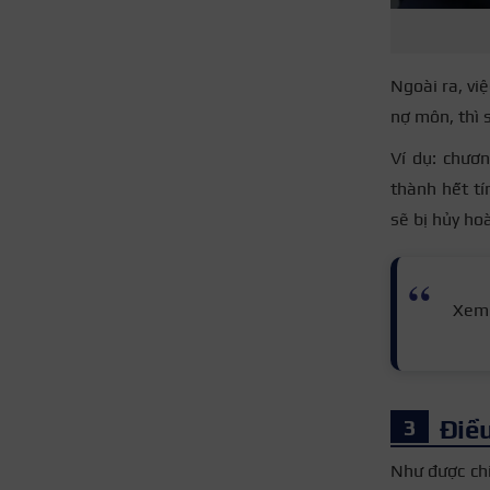
Ngoài ra, việ
nợ môn, thì 
Ví dụ: chươ
thành hết tí
sẽ bị hủy ho
Xem
Điều
Như được chi