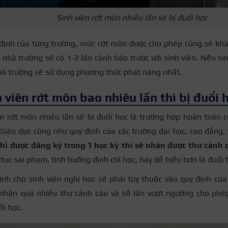
Sinh viên rớt môn nhiều lần sẽ bị đuổi học
định của từng trường, mức rớt môn được cho phép cũng sẽ khá
, nhà trường sẽ có 1-2 lần cảnh báo trước với sinh viên. Nếu s
hà trường sẽ sử dụng phương thức phạt nặng nhất.
 viên rớt môn bao nhiêu lần thì bị đuổi 
ên rớt môn nhiều lần sẽ bị đuổi học là trường hợp hoàn toàn c
Giáo dục cũng như quy định của các trường đại học, cao đẳng,
chỉ được đăng ký trong 1 học kỳ thì sẽ nhận được thư cảnh
 tục sai phạm, tình huống đình chỉ học, hay dễ hiểu hơn là đuổi 
ịnh cho sinh viên nghỉ học sẽ phải tùy thuộc vào quy định củ
ị nhận quá nhiều thư cảnh cáo và số lần vượt ngưỡng cho phé
ổi học.