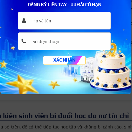
ĐĂNG KÝ LIỀN TAY - ƯU ĐÃI CÓ HẠN
Sinh viên bị đuổi học kỳ số tín chỉ trong kỳ rớt quá nhiều so vớ
c rớt môn, học lại và liên tục rớt môn, khiến thời gian học bị k
sinh viên cũng sẽ bị nhà trường hủy kết quả học tập.
ng trình học chỉ kéo dài 5 năm, nhưng sinh viên đã học đến
n chỉ quy định của nhà trường, toàn bộ kết quả học tập của si
àn toàn.
XÁC NHẬN
 thêm:
1 học kỳ đại học bao nhiêu tháng? 1 năm bao nhiêu kỳ 
 kiện sinh viên bị đuổi học do nợ tín chỉ
a sẻ trên, để có thể tiếp tục học tập và không bị cảnh cáo, sin