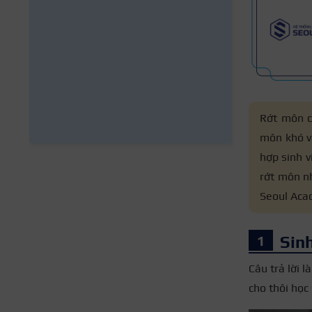
Rớt môn có
môn khó và
hợp sinh v
rớt môn nh
Seoul Acad
Sinh
Câu trả lời l
cho thôi học