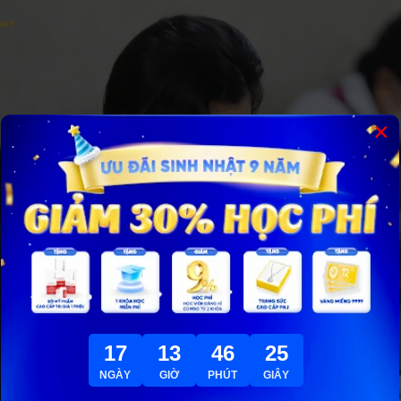
×
17
13
46
24
NGÀY
GIỜ
PHÚT
GIÂY