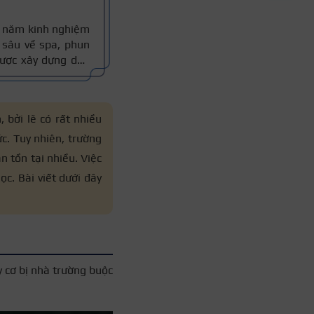
10 năm kinh nghiệm
sâu về spa, phun
 được xây dựng dựa
thực tế, đồng thời
 xác.
 bởi lẽ có rất nhiều
c. Tuy nhiên, trường
n tồn tại nhiều. Việc
ọc. Bài viết dưới đây
uy cơ bị nhà trường buộc