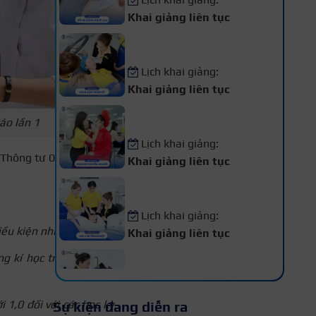
Khai giảng liên tục
Khóa Học Phun Xăm Thẩm
Mỹ
Lịch khai giảng:
Khai giảng liên tục
Khóa Học Makeup Chuyên
áo lần 1
Nghiệp
Lịch khai giảng:
o Thông tư 08/2021/TT-
Khai giảng liên tục
Khóa Học Spa Chuyên
Nghiệp
Lịch khai giảng:
iều kiện như sau:
Khai giảng liên tục
Khóa Học Chăm Sóc Da –
g kí học trong học kỳ,
Điều Trị Da Chuyên Sâu
Lịch khai giảng:
 1,0 đối với các học kỳ
Sự kiện đang diễn ra
Khai giảng liên tục