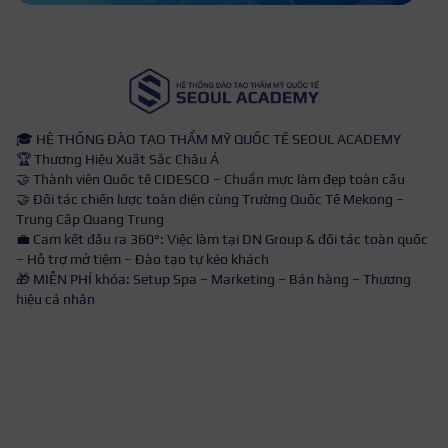
🎓 HỆ THỐNG ĐÀO TẠO THẨM MỸ QUỐC TẾ SEOUL ACADEMY
🏆 Thương Hiệu Xuất Sắc Châu Á
🤝 Thành viên Quốc tế CIDESCO – Chuẩn mực làm đẹp toàn cầu
🤝 Đối tác chiến lược toàn diện cùng Trường Quốc Tế Mekong –
Trung Cấp Quang Trung
💼 Cam kết đầu ra 360°: Việc làm tại DN Group & đối tác toàn quốc
– Hỗ trợ mở tiệm – Đào tạo tự kéo khách
🎁 MIỄN PHÍ khóa: Setup Spa – Marketing – Bán hàng – Thương
hiệu cá nhân