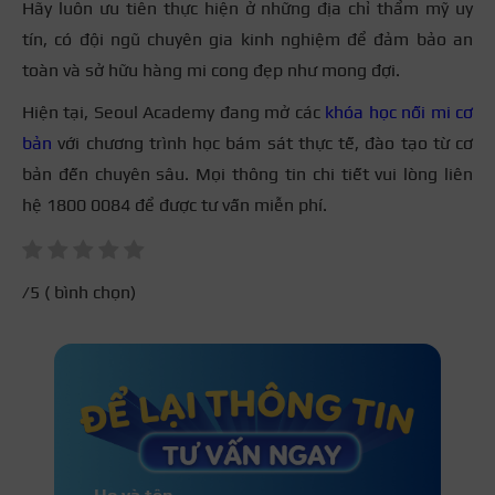
Hãy luôn ưu tiên thực hiện ở những địa chỉ thẩm mỹ uy
Người từng bị rụng mi nhiều, mi yếu đi do lạm
tín, có đội ngũ chuyên gia kinh nghiệm để đảm bảo an
dụng nối mi truyền thống, uốn mi hoặc sử dụng
toàn và sở hữu hàng mi cong đẹp như mong đợi.
mascara kém chất lượng thường xuyên.
Hiện tại, Seoul Academy đang mở các
khóa học nối mi cơ
Cấy mi sinh học có thời gian duy trì vẻ đẹp lâu dài
Người không có nhiều thời gian trang điểm
bản
với chương trình học bám sát thực tế, đào tạo từ cơ
nhưng vẫn muốn sở hữu đôi mắt to tròn, cuốn
bản đến chuyên sâu. Mọi thông tin chi tiết vui lòng liên
hút.
hệ 1800 0084 để được tư vấn miễn phí.
Những người có cơ địa nhạy cảm, hay bị dị ứng
với keo nối mi hóa học và đang tìm kiếm một
phương pháp làm đẹp vùng mắt an toàn, tự
/5 (
bình chọn)
nhiên.