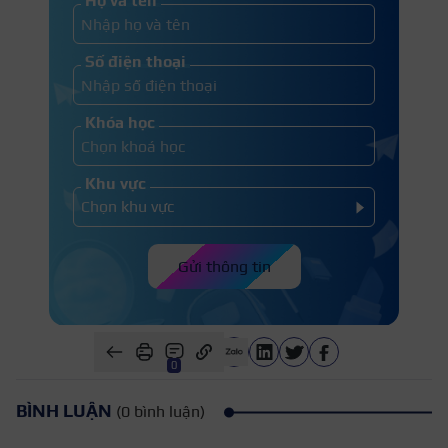
Họ và tên
Số điện thoại
Khóa học
Công nghệ nối mi sinh học phù hợp với những đối
tượng cụ thể
Khu vực
Gửi thông tin
0
BÌNH LUẬN
(0 bình luận)