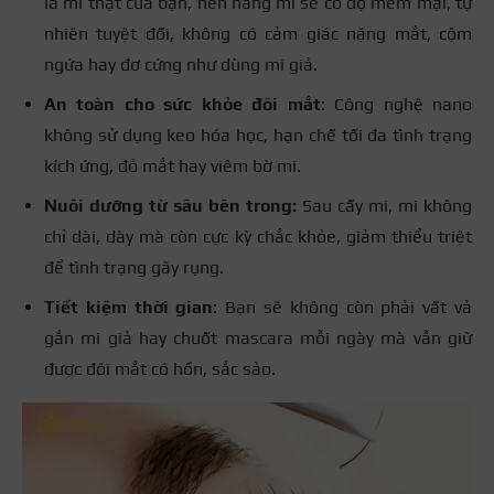
là mi thật của bạn, nên hàng mi sẽ có độ mềm mại, tự
nhiên tuyệt đối, không có cảm giác nặng mắt, cộm
ngứa hay đơ cứng như dùng mi giả.
An toàn cho sức khỏe đôi mắt
: Công nghệ nano
không sử dụng keo hóa học, hạn chế tối đa tình trạng
kích ứng, đỏ mắt hay viêm bờ mi.
Nuôi dưỡng từ sâu bên trong:
Sau cấy mi, mi không
chỉ dài, dày mà còn cực kỳ chắc khỏe, giảm thiểu triệt
để tình trạng gãy rụng.
Tiết kiệm thời gian
: Bạn sẽ không còn phải vất vả
gắn mi giả hay chuốt mascara mỗi ngày mà vẫn giữ
được đôi mắt có hồn, sắc sảo.