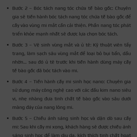
Bước 2 – Bóc tách nang tóc chứa tế bào gốc: Chuyên
gia sẽ tiến hành bóc tách nang tóc chứa tế bào gốc để
cấy vào vùng mi mắt cần cải thiện. Phần nang tóc phát
triển khỏe mạnh nhất sẽ được lựa chọn bóc tách.
Bước 3 – Vệ sinh vùng mắt và ủ tê: Kỹ thuật viên tẩy
trang, làm sạch sâu vùng mắt để loại bỏ bụi bẩn, dầu
nhờn… sau đó ủ tê trước khi tiến hành dùng máy cấy
tế bào gốc đã bóc tách vào mi.
Bước 4 – Tiến hành cấy mi sinh học nano: Chuyên gia
sử dụng máy công nghệ cao với các đầu kim nano siêu
vi, nhẹ nhàng đưa tinh chất tế bào gốc vào sâu dưới
màng đáy của nang lông mi.
Bước 5 – Chiếu ánh sáng sinh học và dặn dò sau cấy
mi: Sau khi cấy mi xong, khách hàng sẽ được chiếu ánh
sáng sinh học để làm dịu da, kích thích tinh chất hoạt