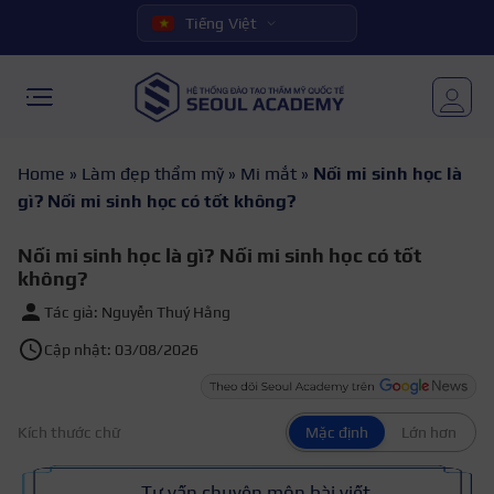
Tiếng Việt
Home
»
Làm đẹp thẩm mỹ
»
Mi mắt
»
Nối mi sinh học là
gì? Nối mi sinh học có tốt không?
Nối mi sinh học là gì? Nối mi sinh học có tốt
không?
Tác giả: Nguyễn Thuý Hằng
Cập nhật: 03/08/2026
Kích thước chữ
Mặc định
Lớn hơn
Tư vấn chuyên môn bài viết