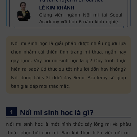
LÊ KIM KHÁNH
Giảng viên ngành Nối mi tại Seoul
Academy với hơn 6 năm kinh nghiệm
trong lĩnh vực Nail & Mi. Cô là Giám
khảo cuộc thi The Lash Master 2024,
đạt Giải Nhì Bàn Tay Vàng toàn quốc
Nối mi sinh học là giải pháp được nhiều người lựa
2022 (ngành Mi). Thông tin được kiểm
chọn nhằm cải thiện tình trạng mi thưa, ngắn hay
chứng qua kinh nghiệm đào tạo và
gãy rụng. Vậy nối mi sinh học là gì? Quy trình thực
tiêu chuẩn kỹ thuật nối mi an toàn mà
cô trực tiếp giảng dạy, đảm bảo đúng
hiện ra sao? Có thực sự tốt như lời đồn hay không?
chuyên môn và thực tế nghề.
Nội dung bài viết dưới đây Seoul Academy sẽ giúp
bạn giải đáp mọi thắc mắc.
Nối mi sinh học là gì?
Nối mi sinh học là một hình thức cấy lông mi và phẫu
thuật phục hồi cho mi. Sau khi thực hiện việc nối mi,