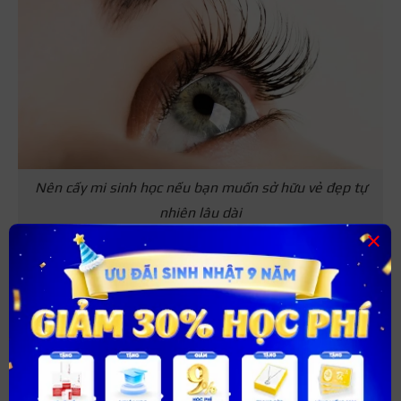
Nên cấy mi sinh học nếu bạn muốn sở hữu vẻ đẹp tự
nhiên lâu dài
×
Xem thêm:
Cách làm tan keo nối mi và xử lý keo nối mi bị
khô đúng cách
Một số câu hỏi liên quan
Nội dung tiếp theo bài viết sẽ giải đáp đến bạn một số
câu hỏi thường gặp liên quan đến công nghệ nối mi sinh