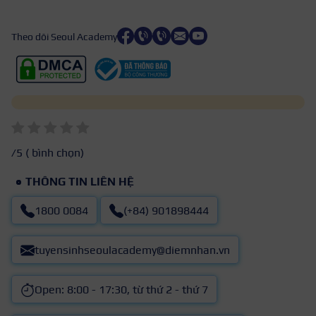
Theo dõi Seoul Academy
/5 (
bình chọn)
THÔNG TIN LIÊN HỆ
1800 0084
(+84) 901898444
tuyensinhseoulacademy@diemnhan.vn
Open: 8:00 - 17:30, từ thứ 2 - thứ 7