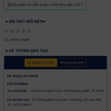
Bộ phận tư vấn tuyển sinh làm việc 24/7
BÀI VIẾT NỔI BẬT
❯
/5 (
bình chọn)
HỆ THỐNG ĐÀO TẠO
Hệ thống chi nhánh
Hệ thống liên kết
Hệ thống chi nhánh
HỒ CHÍ MINH
Trụ sở chính:
120 Ni Sư Huỳnh Liên, Phường Bảy Hiền, TP.HCM
Cơ sở đào tạo:
69/39 Nguyễn Cửu Đàm, Phường Tân Sơn Nhì,
TP. Hồ Chí Minh