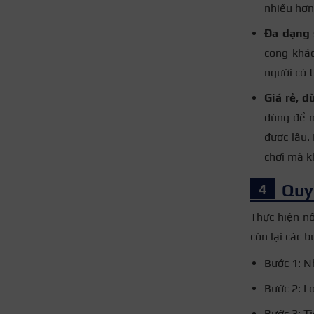
nhiều hơn
Đa dạng 
cong khá
người có 
Giá rẻ, d
dùng để n
được lâu. 
chơi mà k
Quy 
Thực hiện nố
còn lại các 
Bước 1: N
Bước 2: L
Bước 3: T