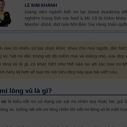
LÊ KIM KHÁNH
Giảng viên ngành Nối mi tại Seoul Academy vớ
nghiệm trong lĩnh vực Nail & Mi. Cô là Giám khảo
Master 2024, đạt Giải Nhì Bàn Tay Vàng toàn quố
Thông tin được kiểm chứng qua kinh nghiệm đào 
kỹ thuật nối mi an toàn mà cô trực tiếp giảng 
chuyên môn và thực tế nghề.
n nay có nhiều sự lựa chọn khác nhau cho mọi người, đặc biệt
g vũ. Sợi mi đặc trưng với độ mềm mại và mỏng nhẹ, vừa đẹp m
 lông vũ là gì, có khác biệt như thế nào so với các loại mi 
m hiểu kỹ hơn về loại mi nối siêu đẹp này qua bài viết sau.
mi lông vũ là gì?
 vũ
là kiểu nối mi sử dụng các sợi mi nhân tạo hoặc tóc giả l
lông vũ. Giống với nối mi lông chồn thì nối mi lông vũ là một tr