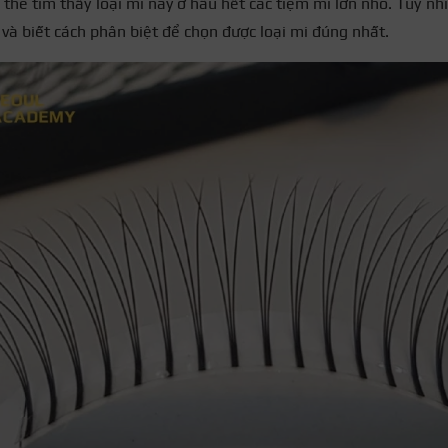
 thể tìm thấy loại mi này ở hầu hết các tiệm mi lớn nhỏ. Tuy nh
p và biết cách phân biệt để chọn được loại mi đúng nhất.