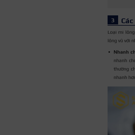
Các 
Loại mi lôn
lông vũ với 
Nhanh ch
nhanh chó
thường ch
nhanh hơ