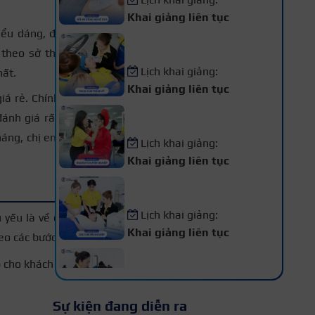
Khai giảng liên tục
iểu dáng, độ dài và độ
Khóa Học Phun Xăm Thẩm
Mỹ
 theo sở thích mà mọi
Lịch khai giảng:
hất.
Khai giảng liên tục
iá rẻ. Chính vì vậy nên
Khóa Học Makeup Chuyên
đánh giá rất bền, dùng
Nghiệp
háng, chị em tha hồ vui
Lịch khai giảng:
Khai giảng liên tục
Khóa Học Spa Chuyên
Nghiệp
Lịch khai giảng:
 yếu là về chất liệu mi
Khai giảng liên tục
heo các bước sau:
Khóa Học Chăm Sóc Da –
p cho khách hàng.
Điều Trị Da Chuyên Sâu
Lịch khai giảng:
Sự kiện đang diễn ra
Khai giảng liên tục