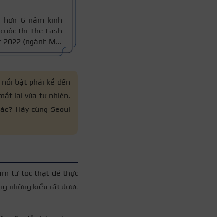
i hơn 6 năm kinh
 cuộc thi The Lash
c 2022 (ngành Mi).
tạo và tiêu chuẩn
dạy, đảm bảo đúng
 nổi bật phải kể đến
ắt lại vừa tự nhiên.
khác? Hãy cùng Seoul
àm từ tóc thật để thực
ong những kiểu rất được