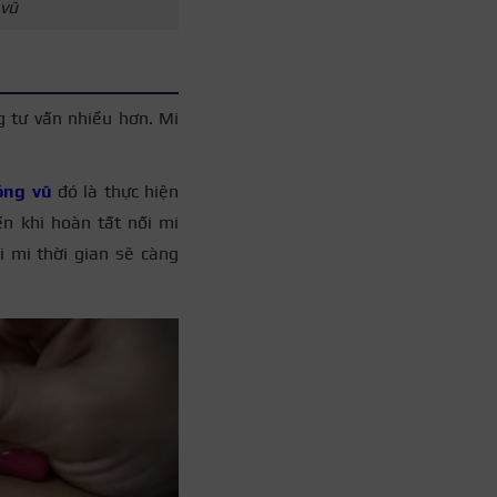
 vũ
g tư vấn nhiều hơn. Mi
ông vũ
đó là thực hiện
n khi hoàn tất nối mi
i mi thời gian sẽ càng