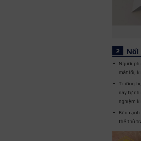
Nối 
Người phù
mắt lồi, 
Trường hợ
này tự nh
nghiệm ki
Bên cạnh 
thể thử tr