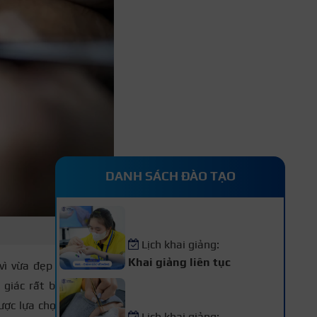
DANH SÁCH ĐÀO TẠO
Khóa Học Nail – Chăm Sóc
Vẽ Móng Chuyên Nghiệp
Lịch khai giảng:
Khai giảng liên tục
vì vừa đẹp lại vừa nhẹ
Khóa Học Nối Mi Chuyên
giác rất bình thường,
Nghiệp
được lựa chọn ngày một
Lịch khai giảng: