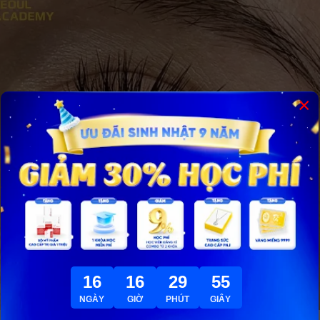
×
16
16
29
54
NGÀY
GIỜ
PHÚT
GIÂY