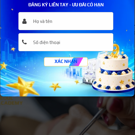
Những người có mắt to, mắt lồi phù hợp để nối mi lông
ĐĂNG KÝ LIỀN TAY - ƯU ĐÃI CÓ HẠN
ưu điểm của nối mi lông vũ
g vũ được nhiều khách hàng ưa chuộng và các tiệm nối mi cũn
nhiều các ưu điểm vượt trội có thể kể đến như:
óng và an toàn:
Ưu điểm nổi bật của phương pháp
nối mi l
ng và tương đối an toàn cho người dùng. Từ khi kiểm tra đế
XÁC NHẬN
ỉ tốn từ 60 phút đến 90 phút. Với lông mi mới, chưa từng nố
n.