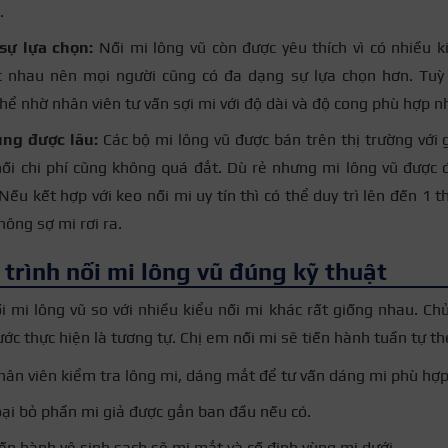
.
sự lựa chọn:
Nối mi lông vũ còn được yêu thích vì có nhiều k
c nhau nên mọi người cũng có đa dạng sự lựa chọn hơn. Tuỳ
thể nhờ nhân viên tư vấn sợi mi với độ dài và độ cong phù hợp n
ùng được lâu:
Các bộ mi lông vũ được bán trên thị trường với g
ối chi phí cũng không quá đắt. Dù rẻ nhưng mi lông vũ được 
Nếu kết hợp với keo nối mi uy tín thì có thể duy trì lên đến 1 t
hông sợ mi rơi ra.
trình nối mi lông vũ đúng kỹ thuật
i mi lông vũ so với nhiều kiểu nối mi khác rất giống nhau. Chủ
bước thực hiện là tương tự. Chị em nối mi sẽ tiến hành tuần tự t
hân viên kiểm tra lông mi, dáng mắt để tư vấn dáng mi phù hợ
oại bỏ phần mi giả được gắn ban đầu nếu có.
iến hành vệ sinh sạch sẽ mi mắt và cố định vùng mi dưới.