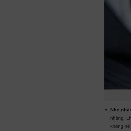
Nhẹ nhàn
nhàng. Ch
không hề 