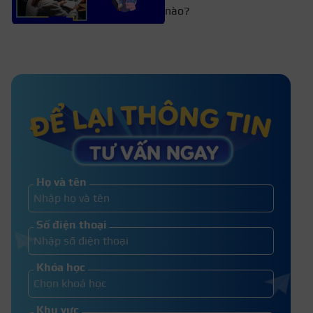
nào?
Top 12+ trường đào tạo ngành
quản trị nhân lực ở TPHCM
Ngành Công An thi khối nào? Chỉ
tiêu, đối tượng tuyển sinh 2026
Họ và tên
Muốn làm công an phải học giỏi
Số điện thoại
môn gì? Công an thi khối nào?
Khóa học
Khu vực