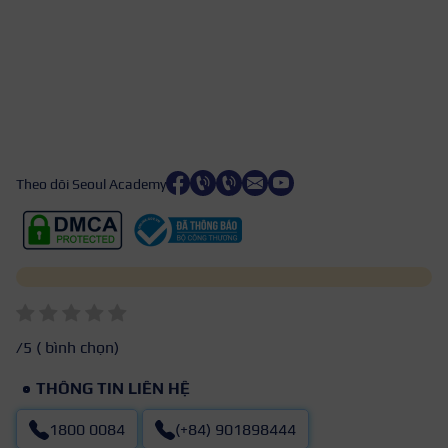
Theo dõi Seoul Academy
/5 (
bình chọn)
THÔNG TIN LIÊN HỆ
1800 0084
(+84) 901898444