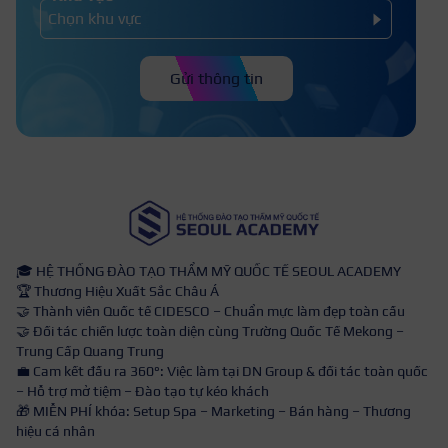
Gửi thông tin
🎓 HỆ THỐNG ĐÀO TẠO THẨM MỸ QUỐC TẾ SEOUL ACADEMY
🏆 Thương Hiệu Xuất Sắc Châu Á
🤝 Thành viên Quốc tế CIDESCO – Chuẩn mực làm đẹp toàn cầu
🤝 Đối tác chiến lược toàn diện cùng Trường Quốc Tế Mekong –
Trung Cấp Quang Trung
💼 Cam kết đầu ra 360°: Việc làm tại DN Group & đối tác toàn quốc
– Hỗ trợ mở tiệm – Đào tạo tự kéo khách
🎁 MIỄN PHÍ khóa: Setup Spa – Marketing – Bán hàng – Thương
hiệu cá nhân