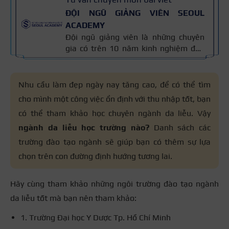
ĐỘI NGŨ GIẢNG VIÊN SEOUL
ACADEMY
Đội ngũ giảng viên là những chuyên
gia có trên 10 năm kinh nghiệm đào
tạo nghề và kiến thức thẩm mỹ
chuyên môn sâu về spa, phun xăm,
nối mi, trang điểm, tóc. Nội dung bài
Nhu cầu làm đẹp ngày nay tăng cao, để có thể tìm
viết được xây dựng dựa trên giáo trình
cho mình một công việc ổn định với thu nhập tốt, bạn
đào tạo và kinh nghiệm giảng dạy
có thể tham khảo học chuyên ngành da liễu. Vậy
thực tế, đồng thời được cập nhật
thường xuyên để đảm bảo tính chính
ngành da liễu học trường nào?
Danh sách các
xác.
trường đào tạo ngành sẽ giúp bạn có thêm sự lựa
chọn trên con đường định hướng tương lai.
Hãy cùng tham khảo những ngôi trường đào tạo ngành
da liễu tốt mà bạn nên tham khảo:
1. Trường Đại học Y Dược Tp. Hồ Chí Minh