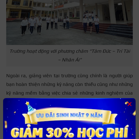
Trường hoạt động với phương châm “Tâm Đức – Trí Tài
– Nhân Ái”
Ngoài ra, giảng viên tại trường cũng chính là người giúp
bạn hoàn thiện những kỹ năng còn thiếu cũng như những
kỹ năng mềm bằng việc chia sẻ những kinh nghiệm của
bản thân. Bạn hoàn toàn có thể tự tin sẽ tìm được một
×
công việc tốt và mức lương ổn định sau khi ra trường.
Thông tin liên hệ
Địa chỉ: 284 Lương Ngọc Quyến, Quang Trung, Thành