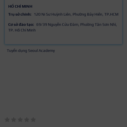
HỒ CHÍ MINH
Trụ sở chính:
120 Ni Sư Huỳnh Liên, Phường Bảy Hiền, TP.HCM
Cơ sở đào tạo:
69/39 Nguyễn Cửu Đàm, Phường Tân Sơn Nhì,
TP. Hồ Chí Minh
Tuyển dụng Seoul Academy