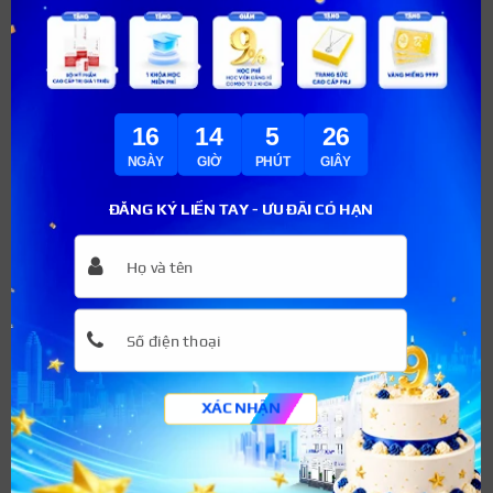
phố Thái Nguyên, Thái Nguyên.
Số điện thoại: 0208 3852 671.
Tham khảo:
Bác sĩ da liễu học mấy năm
? Lộ trình đào tạo
đầy đủ mới nhất
16
14
5
24
NGÀY
GIỜ
PHÚT
GIÂY
Trường đại học y dược – Đại học
Huế
ĐĂNG KÝ LIỀN TAY - ƯU ĐÃI CÓ HẠN
Nằm trong hệ thống đại học quốc gia, Trường đại học y
dược – Đại học Huế là cơ sở đào tạo ngành da liễu chất
lượng top đầu cả nước. Bạn đang phân vân ngành da liễu
học trường nào, hãy cùng tìm hiểu những ưu điểm sau
đây của cơ sở đào tạo để có cho mình thêm thông tin:
XÁC NHẬN
Cơ sở vật chất được đầu tư, tạo điều kiện cho sinh
viên được học tập trong môi trường thoải mái nhất.