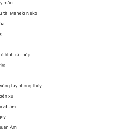
ay mắn
u tài Maneki Neko
hóa
ng
có hình cá chép
hìa
vòng tay phong thủy
tiền xu
mcatcher
quy
 Quan Âm