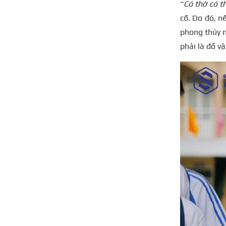
“
Có thờ có t
cố. Do đó, n
phong thủy m
phải là đồ v