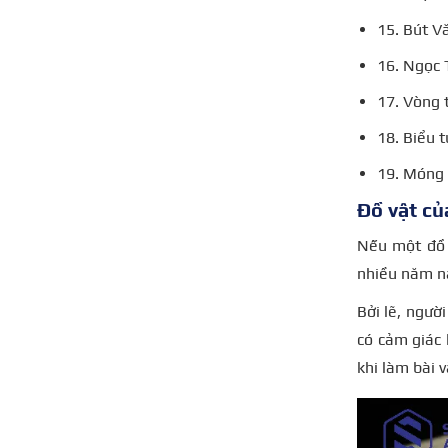
15. Bút V
16. Ngọc 
17. Vòng 
18. Biểu 
19. Móng
Đồ vật củ
Nếu một đồ v
nhiều năm na
Bởi lẽ, ngườ
có cảm giác 
khi làm bài 