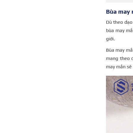
Bùa may
Dù theo đạo
bùa may mắn
giới.
Bùa may mắn 
mang theo đ
may mắn sẽ g