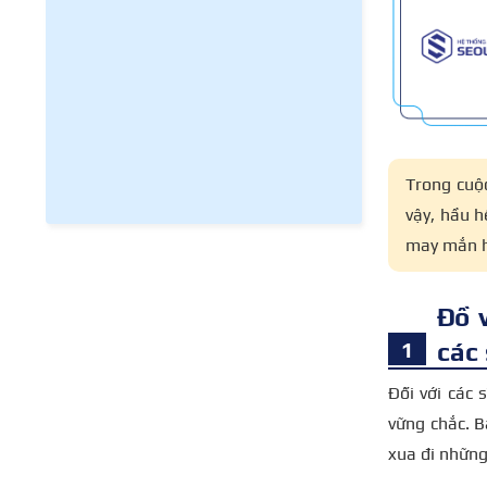
Trong cuộc
vậy, hầu 
may mắn h
Đồ 
các 
Đối với các 
vững chắc. 
xua đi những