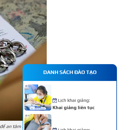
DANH SÁCH ĐÀO TẠO
Khóa Học Nail – Chăm Sóc
Vẽ Móng Chuyên Nghiệp
Lịch khai giảng:
Khai giảng liên tục
Khóa Học Nối Mi Chuyên
Nghiệp
 để an tâm hơn
Lịch khai giảng: