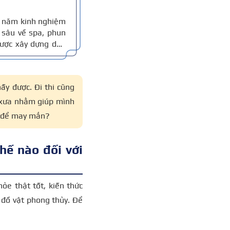
10 năm kinh nghiệm
sâu về spa, phun
 được xây dựng dựa
thực tế, đồng thời
 xác.
ấy được. Đi thi cũng
i xưa nhằm giúp mình
hi để may mắn?
hế nào đối với
hỏe thật tốt, kiến thức
 đồ vật phong thủy. Để