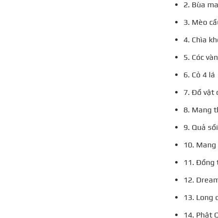
2. Bùa m
3. Mèo cầ
4. Chìa k
5. Cóc và
6. Cỏ 4 lá
7. Đồ vật 
8. Mang t
9. Quả sồi
10. Mang 
11. Đồng 
12. Drea
13. Long 
14. Phật