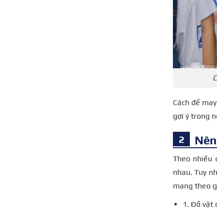
C
Cách để may 
gợi ý trong n
Nên
Theo nhiều 
nhau. Tuy n
mang theo 
1. Đồ vật