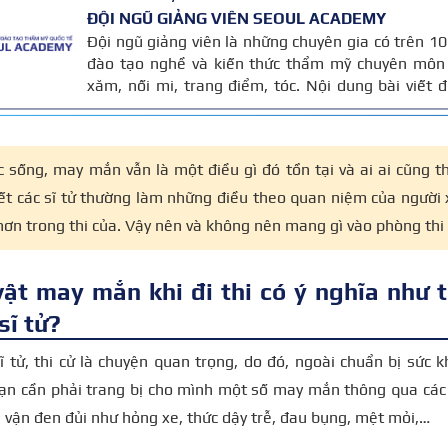
ĐỘI NGŨ GIẢNG VIÊN SEOUL ACADEMY
Đội ngũ giảng viên là những chuyên gia có trên 
đào tạo nghề và kiến thức thẩm mỹ chuyên môn 
xăm, nối mi, trang điểm, tóc. Nội dung bài viết
trên giáo trình đào tạo và kinh nghiệm giảng dạy 
được cập nhật thường xuyên để đảm bảo tính chính
 sống, may mắn vẫn là một điều gì đó tồn tại và ai ai cũng th
hết các sĩ tử thường làm những điều theo quan niệm của ngườ
ơn trong thi của. Vậy nên và không nên mang gì vào phòng t
vật may mắn khi đi thi có ý nghĩa như t
sĩ tử?
sĩ tử, thi cử là chuyện quan trọng, do đó, ngoài chuẩn bị sức k
Bạn cần phải trang bị cho mình một số may mắn thông qua các
 vận đen đủi như hỏng xe, thức dậy trễ, đau bụng, mệt mỏi,…