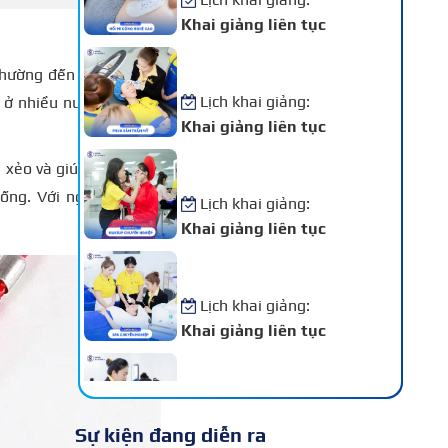
Khai giảng liên tục
Khóa Học Phun Xăm Thẩm
hường đến chùa để xin
Mỹ
Lịch khai giảng:
 ở nhiều nước trên thế
Khai giảng liên tục
Khóa Học Makeup Chuyên
 xẻo và giúp cho người
Nghiệp
ng. Với ngày thi, bùa
Lịch khai giảng:
Khai giảng liên tục
Khóa Học Spa Chuyên
Nghiệp
Lịch khai giảng:
Khai giảng liên tục
Khóa Học Chăm Sóc Da –
Điều Trị Da Chuyên Sâu
Lịch khai giảng:
Sự kiện đang diễn ra
Khai giảng liên tục