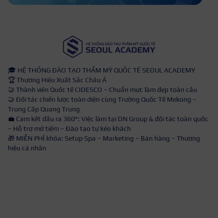
🎓 HỆ THỐNG ĐÀO TẠO THẨM MỸ QUỐC TẾ SEOUL ACADEMY
🏆 Thương Hiệu Xuất Sắc Châu Á
🤝 Thành viên Quốc tế CIDESCO – Chuẩn mực làm đẹp toàn cầu
🤝 Đối tác chiến lược toàn diện cùng Trường Quốc Tế Mekong –
Trung Cấp Quang Trung
💼 Cam kết đầu ra 360°: Việc làm tại DN Group & đối tác toàn quốc
– Hỗ trợ mở tiệm – Đào tạo tự kéo khách
🎁 MIỄN PHÍ khóa: Setup Spa – Marketing – Bán hàng – Thương
hiệu cá nhân