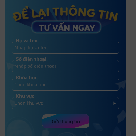
Nên ăn sáng gì trước khi đi thi?
Những món ăn kiêng kỵ mùa thi
Họ và tên
Số điện thoại
Khóa học
Khu vực
Gửi thông tin