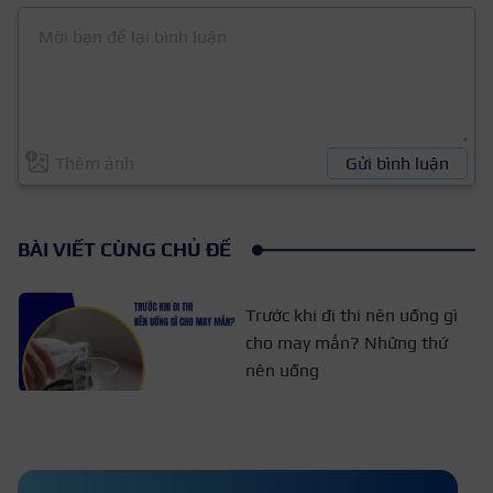
Thêm ảnh
Gửi bình luận
BÀI VIẾT CÙNG CHỦ ĐỀ
Trước khi đi thi nên uống gì
cho may mắn? Những thứ
nên uống
Bướm (trắng, đen, xám, vàng) bay
vào nhà là có điềm gì?