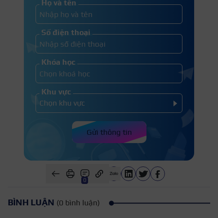
Họ và tên
Số điện thoại
Khóa học
Khu vực
Gửi thông tin
0
BÌNH LUẬN
(0 bình luận)