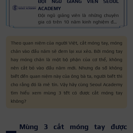
ĐỘI NGŨ GIẢNG VIÊN SEOUL
ACADEMY
Đội ngũ giảng viên là những chuyên
gia có trên 10 năm kinh nghiệm đào
tạo nghề và kiến thức thẩm mỹ
chuyên môn sâu về spa, phun xăm,
nối mi, trang điểm, tóc. Nội dung bài
Theo quan niệm của người Việt, cắt móng tay, móng
viết được xây dựng dựa trên giáo trình
chân vào đầu năm sẽ đem lại xui xẻo. Bởi móng tay
đào tạo và kinh nghiệm giảng dạy
hay móng chân là một bộ phận của cơ thể, không
thực tế, đồng thời được cập nhật
thường xuyên để đảm bảo tính chính
nên cắt bỏ vào đầu năm mới. Nhưng đa số không
xác.
biết đến quan niệm này của ông bà ta, người biết thì
cho rằng đó là mê tín. Vậy hãy cùng Seoul Academy
tìm hiểu xem mùng 3 tết có được cắt móng tay
không
?
Mùng 3 cắt móng tay được