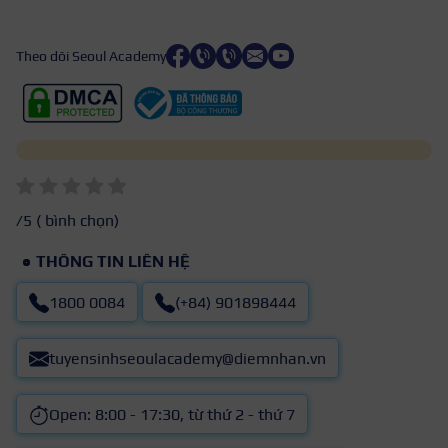
Theo dõi Seoul Academy
/5 (
bình chọn)
THÔNG TIN LIÊN HỆ
1800 0084
(+84) 901898444
tuyensinhseoulacademy@diemnhan.vn
Open: 8:00 - 17:30, từ thứ 2 - thứ 7