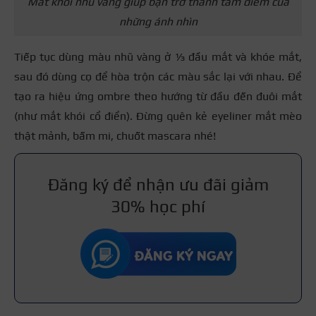
Mắt khói nhũ vàng giúp bạn trở thành tâm điểm của
những ánh nhìn
Tiếp tục dùng màu nhũ vàng ở ⅓ đầu mắt và khóe mắt,
sau đó dùng cọ để hòa trộn các màu sắc lại với nhau. Để
tạo ra hiệu ứng ombre theo hướng từ đầu đến đuôi mắt
(như mắt khói cổ điển). Đừng quên kẻ eyeliner mắt mèo
thật mảnh, bấm mi, chuốt mascara nhé!
Đăng ký để nhận ưu đãi giảm
30% học phí