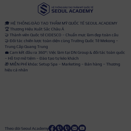
🎓 HỆ THỐNG ĐÀO TẠO THẨM MỸ QUỐC TẾ SEOUL ACADEMY
🏆 Thương Hiệu Xuất Sắc Châu Á
🤝 Thành viên Quốc tế CIDESCO – Chuẩn mực làm đẹp toàn cầu
🤝 Đối tác chiến lược toàn diện cùng Trường Quốc Tế Mekong –
Trung Cấp Quang Trung
💼 Cam kết đầu ra 360°: Việc làm tại DN Group & đối tác toàn quốc
– Hỗ trợ mở tiệm – Đào tạo tự kéo khách
🎁 MIỄN PHÍ khóa: Setup Spa – Marketing – Bán hàng – Thương
hiệu cá nhân
Theo dõi Seoul Academy