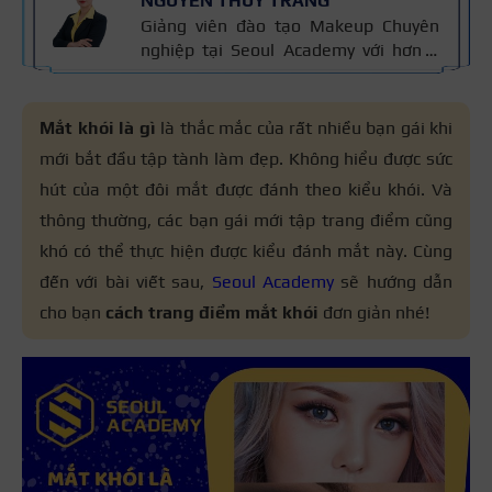
NGUYỄN THÙY TRANG
Giảng viên đào tạo Makeup Chuyên
nghiệp tại Seoul Academy với hơn 5
năm kinh nghiệm đào tạo, đã giảng
dạy hơn 400+ học viên theo nghề
trang điểm. Đào tạo makeup cá nhân,
Mắt khói là gì
là thắc mắc của rất nhiều bạn gái khi
cô dâu, sự kiện, thời trang – chụp ảnh
mới bắt đầu tập tành làm đẹp. Không hiểu được sức
và thiết kế layout trang điểm theo
hút của một đôi mắt được đánh theo kiểu khói. Và
khuôn mặt. Bài viết được biên soạn
dựa trên giáo trình makeup và kinh
thông thường, các bạn gái mới tập trang điểm cũng
nghiệm giảng dạy.
khó có thể thực hiện được kiểu đánh mắt này. Cùng
đến với bài viết sau,
Seoul Academy
sẽ hướng dẫn
cho bạn
cách trang điểm mắt khói
đơn giản nhé!