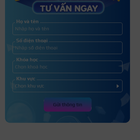
Chia sẻ cách trang điểm cho mũi to
nhỏ lại trong một nốt nhạc
Họ và tên
Cách sử dụng phấn nền và phấn
Số điện thoại
phủ cho lớp nền hoàn hảo
Khóa học
Khu vực
Gửi thông tin