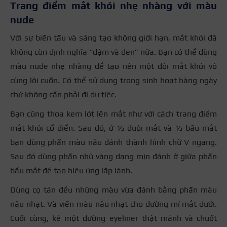
Trang điểm mắt khói nhẹ nhàng với màu
nude
Với sự biến tấu và sáng tạo không giới hạn, mắt khói đã
không còn định nghĩa “đậm và đen” nữa. Bạn có thể dùng
màu nude nhẹ nhàng để tạo nên một đôi mắt khói vô
cùng lôi cuốn. Có thể sử dụng trong sinh hoạt hàng ngày
chứ không cần phải đi dự tiệc.
Bạn cũng thoa kem lót lên mắt như với cách trang điểm
mắt khói cổ điển. Sau đó, ở ⅓ đuôi mắt và ⅓ bầu mắt
bạn dùng phấn màu nâu đánh thành hình chữ V ngang.
Sau đó dùng phấn nhũ vàng dạng mịn đánh ở giữa phần
bầu mắt để tạo hiệu ứng lấp lánh.
Dùng cọ tán đều những màu vừa đánh bằng phấn màu
nâu nhạt. Và viền màu nâu nhạt cho đường mí mắt dưới.
Cuối cùng, kẻ một đường eyeliner thật mảnh và chuốt