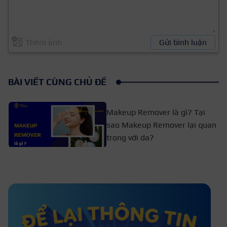
Thêm ảnh
Gửi bình luận
BÀI VIẾT CÙNG CHỦ ĐỀ
Makeup Remover là gì? Tại
sao Makeup Remover lại quan
trọng với da?
Chia sẻ cách tạo khối mũi dành
cho người mới bắt đầu