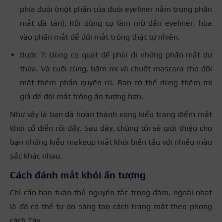
phía đuôi (một phần của đuôi eyeliner nằm trong phấn
mắt đã tán). Rồi dùng cọ làm mờ dần eyeliner, hòa
vào phấn mắt để đôi mắt trông thật tự nhiên.
Bước 7: Dùng cọ quạt để phủi đi những phấn mắt dư
thừa. Và cuối cùng, bấm mi và chuốt mascara cho đôi
mắt thêm phần quyến rũ. Bạn có thể dùng thêm mi
giả để đôi mắt trông ấn tượng hơn.
Như vậy là bạn đã hoàn thành xong kiểu trang điểm mắt
khói cổ điển rồi đấy. Sau đây, chúng tôi sẽ giới thiệu cho
bạn những kiểu makeup mắt khói biến tấu với nhiều màu
sắc khác nhau.
Cách đánh mắt khói ấn tượng
Chỉ cần bạn tuân thủ nguyên tắc trong đậm, ngoài nhạt
là đã có thể tự do sáng tạo cách trang mắt theo phong
cách Tây.