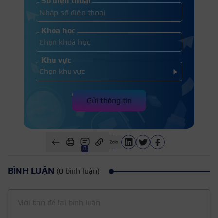
Số điện thoại
Khóa học
Khu vực
Gửi thông tin
0
BÌNH LUẬN
(0 bình luận)