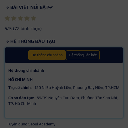
BÀI VIẾT NỔI BẬT
❯
5
/5 (
72
bình chọn)
HỆ THỐNG ĐÀO TẠO
Hệ thống chi nhánh
Hệ thống liên kết
Hệ thống chi nhánh
HỒ CHÍ MINH
Trụ sở chính:
120 Ni Sư Huỳnh Liên, Phường Bảy Hiền, TP.HCM
Cơ sở đào tạo:
69/39 Nguyễn Cửu Đàm, Phường Tân Sơn Nhì,
TP. Hồ Chí Minh
Tuyển dụng Seoul Academy