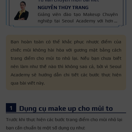
NGUYỄN THÙY TRANG
Giảng viên đào tạo Makeup Chuyên
nghiệp tại Seoul Academy với hơn 5
năm kinh nghiệm đào tạo, đã giảng
dạy hơn 400+ học viên theo nghề
trang điểm. Đào tạo makeup cá nhân,
Bạn hoàn toàn có thể khắc phục nhược điểm của
cô dâu, sự kiện, thời trang – chụp ảnh
chiếc mũi không hài hòa với gương mặt bằng cách
và thiết kế layout trang điểm theo
trang điểm cho mũi to nhỏ lại. Nếu bạn chưa biết
khuôn mặt. Bài viết được biên soạn
dựa trên giáo trình makeup và kinh
nên làm như thế nào thì không sao cả, bởi vì Seoul
nghiệm giảng dạy.
Academy sẽ hướng dẫn chi tiết các bước thực hiện
qua bài viết này.
Dụng cụ make up cho mũi to
Trước khi thực hiện các bước trang điểm cho mũi nhỏ lại
bạn cần chuẩn bị một số dụng cụ như: