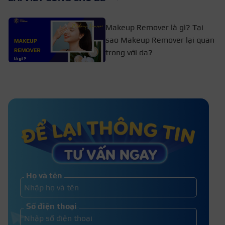
Makeup Remover là gì? Tại
sao Makeup Remover lại quan
trọng với da?
Chia sẻ cách tạo khối mũi dành
cho người mới bắt đầu
Mắt khói là gì? Cách trang điểm
mắt khói cho bạn gái
Họ và tên
Cách sử dụng phấn nền và phấn
Số điện thoại
phủ cho lớp nền hoàn hảo