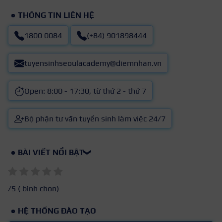
THÔNG TIN LIÊN HỆ
1800 0084
(+84) 901898444
tuyensinhseoulacademy@diemnhan.vn
Open: 8:00 - 17:30, từ thứ 2 - thứ 7
Bộ phận tư vấn tuyển sinh làm việc 24/7
BÀI VIẾT NỔI BẬT
❯
/5 (
bình chọn)
HỆ THỐNG ĐÀO TẠO