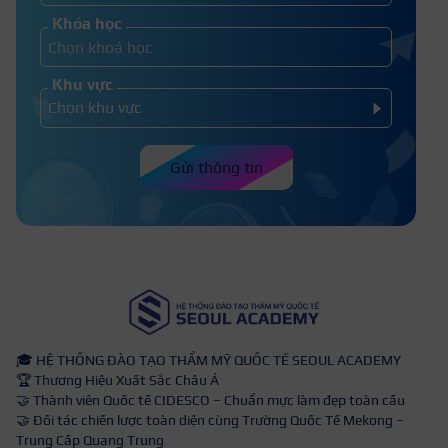
Khóa học
Khu vực
Gửi thông tin
🎓 HỆ THỐNG ĐÀO TẠO THẨM MỸ QUỐC TẾ SEOUL ACADEMY
🏆 Thương Hiệu Xuất Sắc Châu Á
🤝 Thành viên Quốc tế CIDESCO – Chuẩn mực làm đẹp toàn cầu
🤝 Đối tác chiến lược toàn diện cùng Trường Quốc Tế Mekong –
Trung Cấp Quang Trung