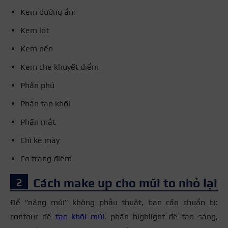
Kem dưỡng ẩm
Kem lót
Kem nền
Kem che khuyết điểm
Phấn phủ
Phấn tạo khối
Phấn mắt
Chì kẻ mày
Cọ trang điểm
Cách make up cho mũi to nhỏ lại
Để “nâng mũi” không phẫu thuật, bạn cần chuẩn bị:
contour để
tạo khối mũi
, phấn highlight để tạo sáng,