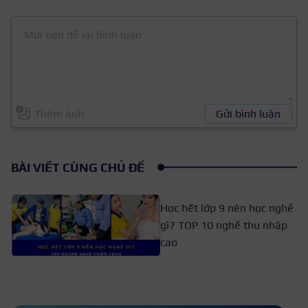
Thêm ảnh
Gửi bình luận
BÀI VIẾT CÙNG CHỦ ĐỀ
Học hết lớp 9 nên học nghề
gì? TOP 10 nghề thu nhập
cao
Học bổ túc cấp 2 online có được