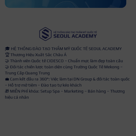
🎓 HỆ THỐNG ĐÀO TẠO THẨM MỸ QUỐC TẾ SEOUL ACADEMY
🏆 Thương Hiệu Xuất Sắc Châu Á
🤝 Thành viên Quốc tế CIDESCO – Chuẩn mực làm đẹp toàn cầu
🤝 Đối tác chiến lược toàn diện cùng Trường Quốc Tế Mekong –
Trung Cấp Quang Trung
💼 Cam kết đầu ra 360°: Việc làm tại DN Group & đối tác toàn quốc
– Hỗ trợ mở tiệm – Đào tạo tự kéo khách
🎁 MIỄN PHÍ khóa: Setup Spa – Marketing – Bán hàng – Thương
hiệu cá nhân