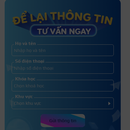
không? Trường dạy bổ túc cấp 2
Trượt tốt nghiệp cấp 2 có được
thi lại không?
Họ và tên
Rớt tốt nghiệp lớp 9 có được học lại
Số điện thoại
không? Thì nên làm gì?
Khóa học
Khu vực
Gửi thông tin