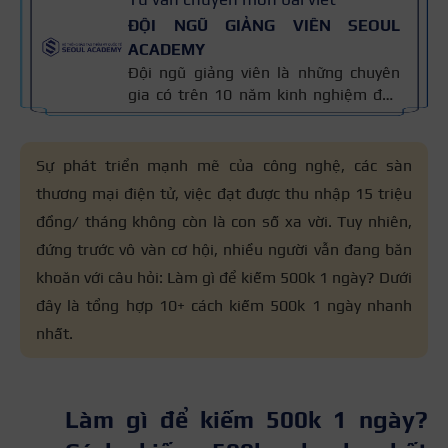
ĐỘI NGŨ GIẢNG VIÊN SEOUL
ACADEMY
Đội ngũ giảng viên là những chuyên
gia có trên 10 năm kinh nghiệm đào
tạo nghề và kiến thức thẩm mỹ
chuyên môn sâu về spa, phun xăm,
nối mi, trang điểm, tóc. Nội dung bài
Sự phát triển mạnh mẽ của công nghệ, các sàn
viết được xây dựng dựa trên giáo trình
thương mại điện tử, việc đạt được thu nhập 15 triệu
đào tạo và kinh nghiệm giảng dạy
đồng/ tháng không còn là con số xa vời. Tuy nhiên,
thực tế, đồng thời được cập nhật
thường xuyên để đảm bảo tính chính
đứng trước vô vàn cơ hội, nhiều người vẫn đang băn
xác.
khoăn với câu hỏi: Làm gì để kiếm 500k 1 ngày? Dưới
đây là tổng hợp 10+ cách kiếm 500k 1 ngày nhanh
nhất.
Làm gì để kiếm 500k 1 ngày?