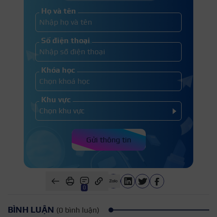
Họ và tên
Số điện thoại
Khóa học
Khu vực
Gửi thông tin
0
BÌNH LUẬN
(0 bình luận)