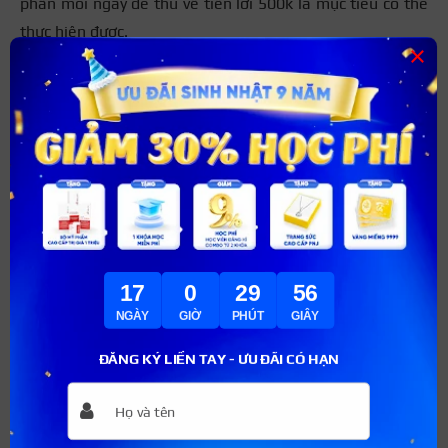
phần mỗi ngày để thu về tiền lời 500k là mục tiêu có thể
thực hiện được.
×
Bạn có thể kinh doanh mô hình kết hợp Tik Tok Shop và
giao hàng công nghệ để tăng tiếp cận đối với khách
hàng. Vốn ban đầu bạn cần chuẩn bị từ 5 – 20 triệu đồng
tùy vào quy mô. Lợi nhuận thu về có thể đạt 40 – 60%
sau khi trừ chi phí.
17
0
29
55
NGÀY
GIỜ
PHÚT
GIÂY
ĐĂNG KÝ LIỀN TAY - ƯU ĐÃI CÓ HẠN