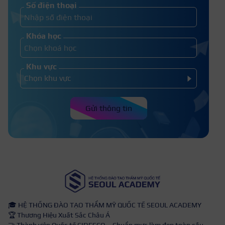
Khóa học Peel da – Thay da sinh học
Số điện thoại
chuyên nghiệp chuẩn y khoa
Khóa học
Khu vực
Gửi thông tin
🎓 HỆ THỐNG ĐÀO TẠO THẨM MỸ QUỐC TẾ SEOUL ACADEMY
🏆 Thương Hiệu Xuất Sắc Châu Á