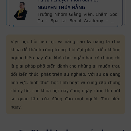
NGUYỄN THÚY HẰNG
Trưởng Nhóm Giảng Viên, Chăm Sóc
Da - Spa tại Seoul Academy – Hệ
thống Đào tạo Thẩm mỹ Quốc tế với
hơn 15 năm kinh nghiệm Ngành
Chăm Sóc Da, chứng chỉ thẩm mỹ
Việc học hỏi liên tục và nâng cao kỹ năng là chìa
Cidesco Thụy Sỹ 2011, chứng chỉ
khóa để thành công trong thời đại phát triển không
chuyên sâu Body Cibtac Singapore,
ngừng hiện nay. Các khóa học ngắn hạn có chứng chỉ
ban giám khảo Hiệp hội ngành làm
đẹp Asian.
là giải pháp phổ biến dành cho những ai muốn trau
dồi kiến thức, phát triển sự nghiệp. Với sự đa dạng
lĩnh vực, hình thức học linh hoạt và cung cấp chứng
chỉ uy tín, các khóa học này đang ngày càng thu hút
sự quan tâm của đông đảo mọi người. Tìm hiểu
ngay!