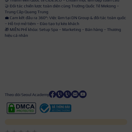
🤝 Thành viên Quốc tế CIDESCO – Chuẩn mực làm đẹp toàn cầu
🤝 Đối tác chiến lược toàn diện cùng Trường Quốc Tế Mekong –
Trung Cấp Quang Trung
💼 Cam kết đầu ra 360°: Việc làm tại DN Group & đối tác toàn quốc
– Hỗ trợ mở tiệm – Đào tạo tự kéo khách
🎁 MIỄN PHÍ khóa: Setup Spa – Marketing – Bán hàng – Thương
hiệu cá nhân
Theo dõi Seoul Academy