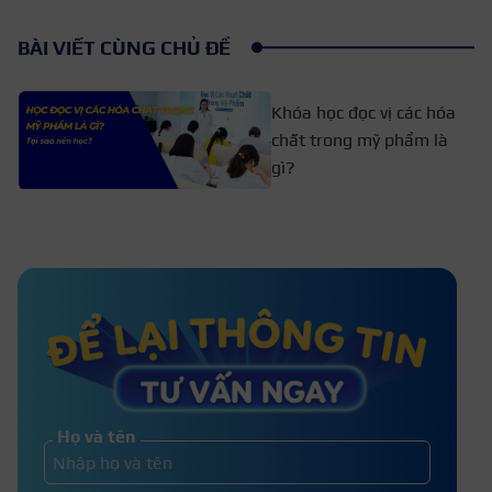
BÀI VIẾT CÙNG CHỦ ĐỀ
Khóa học đọc vị các hóa
chất trong mỹ phẩm là
gì?
Top 11+ Địa chỉ học yoga trị liệu
dành cho người mới bắt đầu
Học điều trị nám ở đâu? 8+ Địa chỉ
học trị nám uy tín 2026
Họ và tên