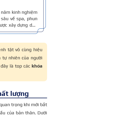
10 năm kinh nghiệm
sâu về spa, phun
 được xây dựng dựa
thực tế, đồng thời
 xác.
ệnh tật vô cùng hiệu
 tự nhiên của người
 đây là top các
khóa
hất lượng
 quan trọng khi mới bắt
cầu của bản thân. Dưới