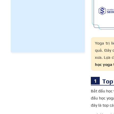
Yoga trị 
quả. Đây 
xưa. Lựa c
học yoga t
Top 
Bắt đầu học 
đầu học yoga
đây là top c