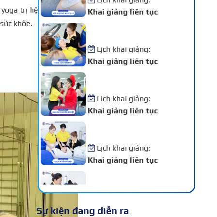
yoga trị liệu đến từ Ấn
Khai giảng liên tục
 sức khỏe.
Khóa Học Phun Xăm Thẩm
Mỹ
Lịch khai giảng:
Khai giảng liên tục
Khóa Học Makeup Chuyên
Nghiệp
Lịch khai giảng:
Khai giảng liên tục
Khóa Học Spa Chuyên
Nghiệp
Lịch khai giảng:
Khai giảng liên tục
Khóa Học Chăm Sóc Da –
Điều Trị Da Chuyên Sâu
Lịch khai giảng:
Sự kiện đang diễn ra
Khai giảng liên tục