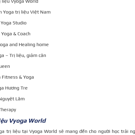
ị liệu Vyoga World
n Yoga trị liệu Việt Nam
 Yoga Studio
e Yoga & Coach
Yoga and Healing home
a – Trị liệu, giảm cân
Queen
n Fitness & Yoga
ga Hương Tre
 Nguyệt Lâm
Therapy
liệu Vyoga World
a trị liệu tại Vyoga World sẽ mang đến cho người học trải n