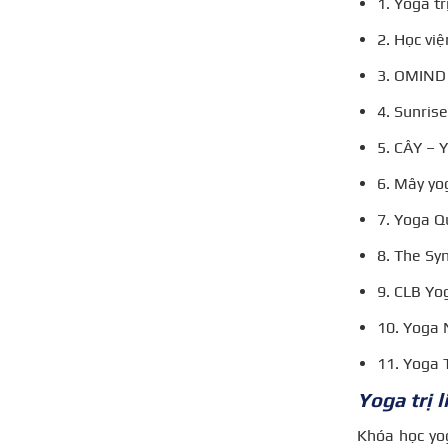
1. Yoga tr
2. Học việ
3. OMIND
4. Sunris
5. CÂY – 
6. Mây yog
7. Yoga 
8. The Sy
9. CLB Yo
10. Yoga
11. Yoga 
Yoga trị 
Khóa học yog