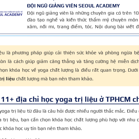
ĐỘI NGŨ GIẢNG VIÊN SEOUL ACADEMY
Đội ngũ giảng viên là những chuyên gia có trên 
đào tạo nghề và kiến thức thẩm mỹ chuyên môn 
xăm, nối mi, trang điểm, tóc. Nội dung bài viết
trên giáo trình đào tạo và kinh nghiệm giảng dạy 
được cập nhật thường xuyên để đảm bảo tính chính
liệu là phương pháp giúp cải thiện sức khỏe và phòng ngừa b
còn là cách giúp giảm căng thẳng và tăng cường hệ miễn dịch
họn khóa học về yoga chất lượng là điều rất quan trọng. Dưới
rị liệu
chất lượng mà bạn nên tham khảo.
11+ địa chỉ học yoga trị liệu ở TPHCM c
yoga trị liệu từ đâu là câu hỏi được nhiều người thắc mắc. Điều
 trị liệu, bạn cần chọn khóa học chất lượng phù hợp với nhu 
ác khóa học uy tín bạn nên tham khảo.