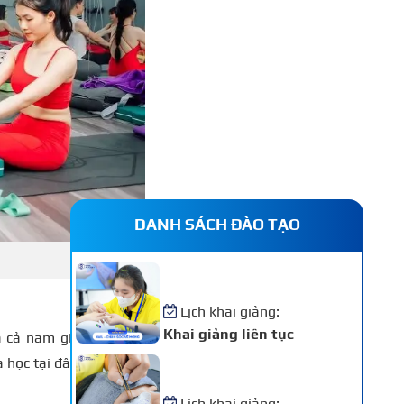
DANH SÁCH ĐÀO TẠO
Khóa Học Nail – Chăm Sóc
Vẽ Móng Chuyên Nghiệp
Lịch khai giảng:
Khai giảng liên tục
 cả nam giới lựa chọn
học tại đây được thiết
Khóa Học Nối Mi Chuyên
Nghiệp
Lịch khai giảng: