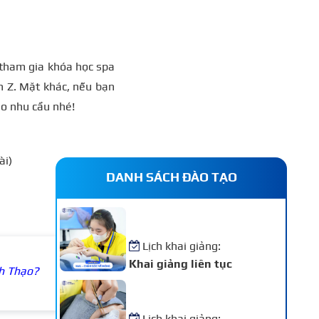
 tham gia khóa học spa
n Z. Mặt khác, nếu bạn
eo nhu cầu nhé!
ài)
DANH SÁCH ĐÀO TẠO
Khóa Học Nail – Chăm Sóc
Vẽ Móng Chuyên Nghiệp
Lịch khai giảng:
Khai giảng liên tục
h Thạo?
Khóa Học Nối Mi Chuyên
Nghiệp
Lịch khai giảng: