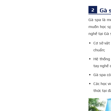
Gà 
Gà spa là m
muốn học spa
nghề tại Gà s
Cơ sở vật 
chuẩn;
Hệ thống 
tay nghề 
Gà spa có
Các học v
thức tại 