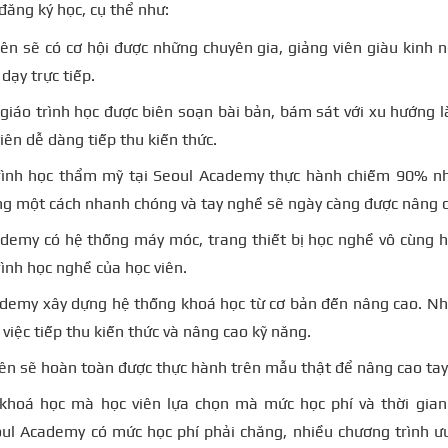
ăng ký học, cụ thể như:
iên sẽ có cơ hội được những chuyên gia, giảng viên giàu kinh
dạy trực tiếp.
giáo trình học được biên soạn bài bản, bám sát với xu hướng
iên dễ dàng tiếp thu kiến thức.
rình học thẩm mỹ tại Seoul Academy thực hành chiếm 90% nh
ng một cách nhanh chóng và tay nghề sẽ ngày càng được nâng 
demy có hệ thống máy móc, trang thiết bị học nghề vô cùng hi
rình học nghề của học viên.
demy xây dựng hệ thống khoá học từ cơ bản đến nâng cao. Nh
việc tiếp thu kiến thức và nâng cao kỹ năng.
iên sẽ hoàn toàn được thực hành trên mẫu thật để nâng cao tay
khoá học mà học viên lựa chọn mà mức học phí và thời gian
oul Academy có mức học phí phải chăng, nhiều chương trình ưu