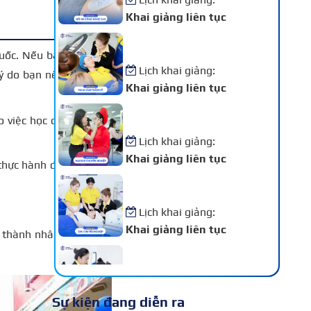
Khai giảng liên tục
Khóa Học Phun Xăm Thẩm
Mỹ
quốc. Nếu bạn có mong
Lịch khai giảng:
lý do bạn nên chọn học
Khai giảng liên tục
Khóa Học Makeup Chuyên
o việc học đều đạt tiêu
Nghiệp
Lịch khai giảng:
Khai giảng liên tục
 thực hành để nâng cao
Khóa Học Spa Chuyên
Nghiệp
Lịch khai giảng:
Khai giảng liên tục
ở thành nhân viên chính
Khóa Học Chăm Sóc Da –
Điều Trị Da Chuyên Sâu
Lịch khai giảng:
Sự kiện đang diễn ra
Khai giảng liên tục