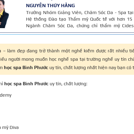
NGUYỄN THÚY HẰNG
Trưởng Nhóm Giảng Viên, Chăm Sóc Da - Spa tại
Hệ thống Đào tạo Thẩm mỹ Quốc tế với hơn 15
Ngành Chăm Sóc Da, chứng chỉ thẩm mỹ Cides
chứng chỉ chuyên sâu Body Cibtac Singapore, b
hội ngành làm đẹp Asian.
 – làm đẹp đang trở thành một nghề kiếm được rất nhiều tiền
hiều người mong muốn học nghề spa tại trường nghề uy tín chấ
ểm
học spa Bình Phước
uy tín, chất lượng nhất hiện nay bạn có
hỉ
học spa Bình Phước
uy tín, chất lượng:
ademy
 mỹ Diva