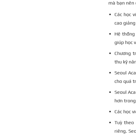
mà bạn nên đ
Các học v
cao giảng 
Hệ thống 
giúp học v
Chương t
thu kỹ nă
Seoul Aca
cho quá t
Seoul Aca
hơn trong 
Các học v
Tuỳ theo 
riêng. Se