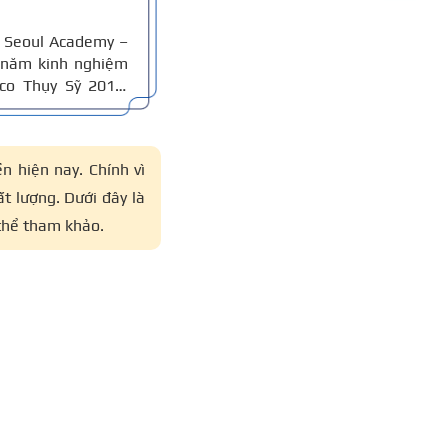
 Seoul Academy –
 năm kinh nghiệm
co Thụy Sỹ 2011,
an giám khảo Hiệp
 hiện nay. Chính vì
t lượng. Dưới đây là
 thể tham khảo.