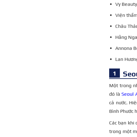
Vy Beaut
Viện thẩm
Châu Thả
Hằng Nga
Annona B
Lan Hươn
Seou
Một trong n
đó là
Seoul 
cả nước. Hiệ
Bình Phước h
Các bạn khi 
trong một m