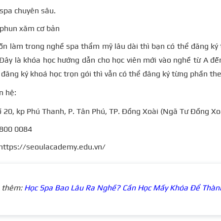
spa chuyên sâu.
 phun xăm cơ bản
n làm trong nghề spa thẩm mỹ lâu dài thì bạn có thể đăng ký
Đây là khóa học hướng dẫn cho học viên mới vào nghề từ A đế
ăng ký khoá học trọn gói thì vẫn có thể đăng ký từng phần th
n hệ:
Số 20, kp Phú Thanh, P. Tân Phú, TP. Đồng Xoài (Ngã Tư Đồng Xo
1800 0084
https://seoulacademy.edu.vn/
 thêm:
Học Spa Bao Lâu Ra Nghề? Cần Học Mấy Khóa Để Thàn