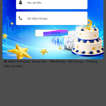
🎓 HỆ THỐNG ĐÀO TẠO THẨM MỸ QUỐC TẾ SEOUL ACADEMY
XÁC NHẬN
🏆 Thương Hiệu Xuất Sắc Châu Á
🤝 Thành viên Quốc tế CIDESCO – Chuẩn mực làm đẹp toàn cầu
🤝 Đối tác chiến lược toàn diện cùng Trường Quốc Tế Mekong –
Trung Cấp Quang Trung
💼 Cam kết đầu ra 360°: Việc làm tại DN Group & đối tác toàn quốc
– Hỗ trợ mở tiệm – Đào tạo tự kéo khách
🎁 MIỄN PHÍ khóa: Setup Spa – Marketing – Bán hàng – Thương
hiệu cá nhân