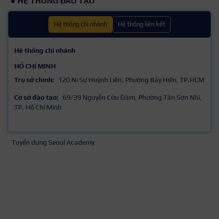
HỆ THỐNG ĐÀO TẠO
Hệ thống chi nhánh
Hệ thống liên kết
Hệ thống chi nhánh
HỒ CHÍ MINH
Trụ sở chính:
120 Ni Sư Huỳnh Liên, Phường Bảy Hiền, TP.HCM
Cơ sở đào tạo:
69/39 Nguyễn Cửu Đàm, Phường Tân Sơn Nhì,
TP. Hồ Chí Minh
Tuyển dụng Seoul Academy