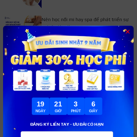
Nên học nối mi hay spa để phát triển sự
nghiệp lâu dài?
×
Hồ sơ xin việc spa bao gồm những gì? Bộ
hồ sơ chuẩn nhất 2026
Có nên vừa học vừa làm spa không? Ưu
điểm và nhược điểm cần biết
19
21
3
5
NGÀY
GIỜ
PHÚT
GIÂY
Xem thêm
ĐĂNG KÝ LIỀN TAY - ƯU ĐÃI CÓ HẠN