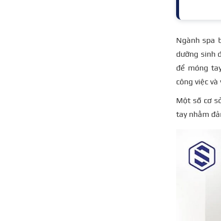
Ngành spa b
dưỡng sinh đ
để móng tay
công việc và
Một số cơ s
tay nhằm đả