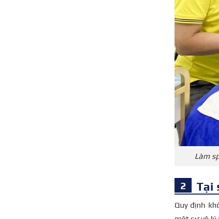
Làm sp
Tại
Quy định kh
một sự vô lý