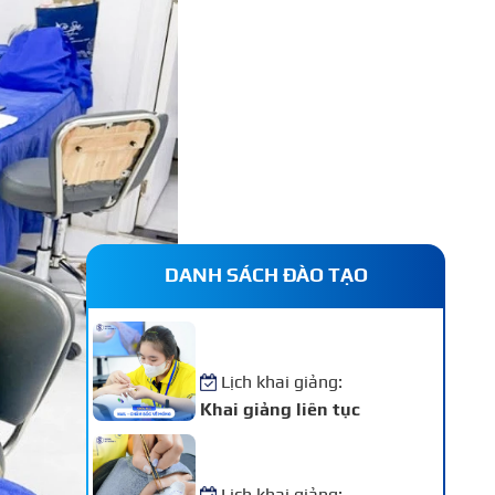
DANH SÁCH ĐÀO TẠO
Khóa Học Nail – Chăm Sóc
Vẽ Móng Chuyên Nghiệp
Lịch khai giảng:
Khai giảng liên tục
Khóa Học Nối Mi Chuyên
Nghiệp
Lịch khai giảng: