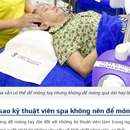
a vẫn có thể để móng tay nhưng không để móng quá dài hay 
 sao kỹ thuật viên spa không nên để món
ông để móng tay dài đối với những kỹ thuật viên làm trong n
 mà xuất phát từ những yêu cầu về tính chất công việc, cụ thể: