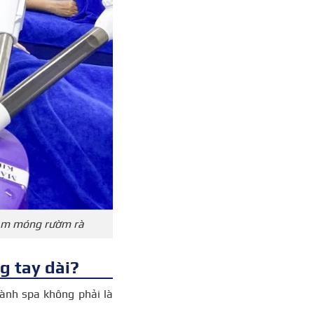
làm móng rườm rà
g tay dài?
gành spa không phải là