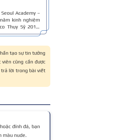
 Seoul Academy –
 năm kinh nghiệm
co Thụy Sỹ 2011,
an giám khảo Hiệp
hần tạo sự tin tưởng
t viên cũng cần được
trả lời trong bài viết
hoặc đính đá, bạn
ơn màu nude.