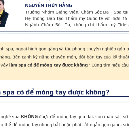
NGUYỄN THÚY HẰNG
Trưởng Nhóm Giảng Viên, Chăm Sóc Da - Spa tại
Hệ thống Đào tạo Thẩm mỹ Quốc tế với hơn 15
Ngành Chăm Sóc Da, chứng chỉ thẩm mỹ Cides
chứng chỉ chuyên sâu Body Cibtac Singapore, b
hội ngành làm đẹp Asian.
nh spa, ngoại hình gọn gàng và tác phong chuyên nghiệp góp p
 hàng. Bên cạnh kỹ năng chuyên môn, đôi bàn tay của kỹ thuậ
. Vậy
làm spa có để móng tay được không
? Cùng tìm hiểu câu 
 spa có để móng tay được không?
 nghề spa
KHÔNG
được để móng tay quá dài, sơn màu sặc sỡ 
có thể để móng tay nhưng bắt buộc phải cắt ngắn gọn gàng, s