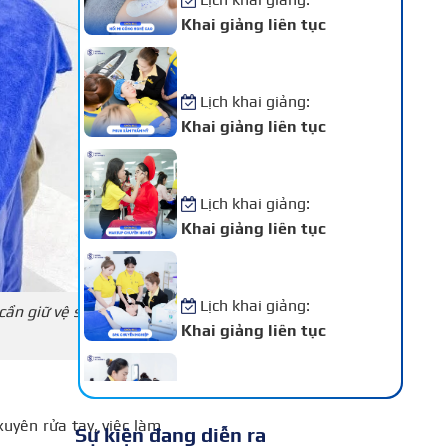
Khai giảng liên tục
Khóa Học Phun Xăm Thẩm
Mỹ
Lịch khai giảng:
Khai giảng liên tục
Khóa Học Makeup Chuyên
Nghiệp
Lịch khai giảng:
Khai giảng liên tục
Khóa Học Spa Chuyên
Nghiệp
Lịch khai giảng:
cần giữ vệ sinh và cắt
Khai giảng liên tục
Khóa Học Chăm Sóc Da –
Điều Trị Da Chuyên Sâu
Lịch khai giảng:
xuyên rửa tay, việc làm
Sự kiện đang diễn ra
Khai giảng liên tục