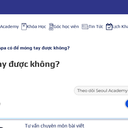
 Academy
Khóa Học
Góc học viên
Tin Tức
Lịch Kh
spa có để móng tay được không?
ay được không?
ữ
Tư vấn chuyên môn bài viết