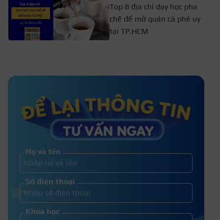
Top 8 địa chỉ dạy học pha
chế để mở quán cà phê uy
tại TP.HCM
Gợi ý 7 khóa học pha chế trà sữa
online uy tín, học phí rẻ
Ngành pha chế thi khối nào? 12
Trường đào tạo bartender uy tín
Họ và tên
Học nghề pha chế có tương lai
Số điện thoại
không? có nên chọn nghề này?
Khóa học