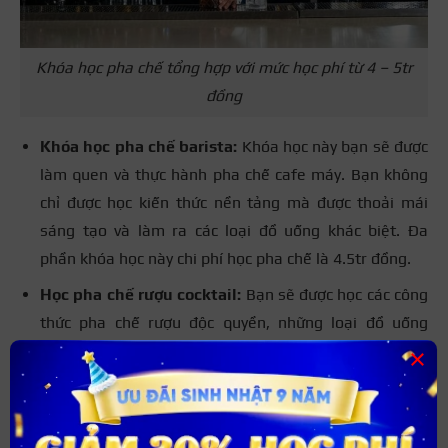
Khóa học pha chế tổng hợp với mức học phí từ 4 – 5tr
đồng
Khóa học pha chế barista:
Khóa học này bạn sẽ được
làm quen và thực hành pha chế cafe máy. Bạn không
chỉ được học kiến thức nền tảng mà được thoải mái
sáng tạo và làm ra các loại đồ uống khác biệt. Đa
phần khóa học này chi phí học pha chế là 4.5tr đồng.
Học pha chế rượu cocktail:
Bạn sẽ được học các công
thức pha chế rượu độc quyền, những loại đồ uống
thịnh hành nhất tại quán Bar. Mức học phí của khóa
×
học cocktail dao đồng từ 5 – 5.5tr đồng.
Lớp học pha chế tổng hợp:
Pha chế tổng hợp giúp
học viên có những kiến thức nền tảng cơ bản và cái