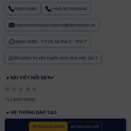
1800 0084
(+84) 901898444
tuyensinhseoulacademy@diemnhan.vn
Open: 8:00 - 17:30, từ thứ 2 - thứ 7
Bộ phận tư vấn tuyển sinh làm việc 24/7
BÀI VIẾT NỔI BẬT
❯
/5 (
bình chọn)
HỆ THỐNG ĐÀO TẠO
Hệ thống chi nhánh
Hệ thống liên kết