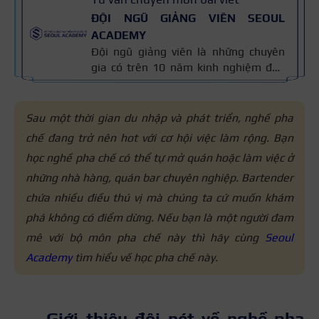
ĐỘI NGŨ GIẢNG VIÊN SEOUL
ACADEMY
Đội ngũ giảng viên là những chuyên
gia có trên 10 năm kinh nghiệm đào
tạo nghề và kiến thức thẩm mỹ
chuyên môn sâu về spa, phun xăm,
nối mi, trang điểm, tóc. Nội dung bài
Sau một thời gian du nhập và phát triển, nghề pha
viết được xây dựng dựa trên giáo trình
chế đang trở nên hot với cơ hội việc làm rộng. Bạn
đào tạo và kinh nghiệm giảng dạy
học nghề pha chế có thể tự mở quán hoặc làm việc ở
thực tế, đồng thời được cập nhật
thường xuyên để đảm bảo tính chính
những nhà hàng, quán bar chuyên nghiệp. Bartender
xác.
chứa nhiều điều thú vị mà chúng ta cứ muốn khám
phá không có điểm dừng. Nếu bạn là một người đam
mê với bộ môn pha chế này thì hãy cùng
Seoul
Academy
tìm hiểu về
học pha chế
này.
Giới thiệu đôi nét về nghề pha