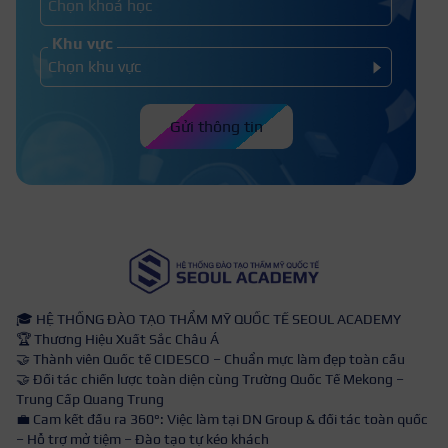
Khu vực
Gửi thông tin
🎓 HỆ THỐNG ĐÀO TẠO THẨM MỸ QUỐC TẾ SEOUL ACADEMY
🏆 Thương Hiệu Xuất Sắc Châu Á
🤝 Thành viên Quốc tế CIDESCO – Chuẩn mực làm đẹp toàn cầu
🤝 Đối tác chiến lược toàn diện cùng Trường Quốc Tế Mekong –
Trung Cấp Quang Trung
💼 Cam kết đầu ra 360°: Việc làm tại DN Group & đối tác toàn quốc
– Hỗ trợ mở tiệm – Đào tạo tự kéo khách