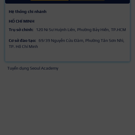
Hệ thống chi nhánh
HỒ CHÍ MINH
Trụ sở chính:
120 Ni Sư Huỳnh Liên, Phường Bảy Hiền, TP.HCM
Cơ sở đào tạo:
69/39 Nguyễn Cửu Đàm, Phường Tân Sơn Nhì,
TP. Hồ Chí Minh
Tuyển dụng Seoul Academy