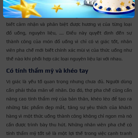
Vì làm trong lĩnh vực ẩm thực, nên nhân viên pha chế đòi
hỏi cần một vị giác và khả năng cảm nhận đồ uống tốt,
biết cảm nhận và phân biệt được hương vị của từng loại
đồ uống, nguyên liệu, …. Điều này quyết định đến sự
thành công của món đồ uống vì chỉ có vị giác tốt, nhân
viên pha chế mới biết chính xác mùi vị của thức uống như
thế nào khi phối hợp các loại nguyên liệu lại với nhau.
Có tính thẩm mỹ và khéo tay
Vị giác là yếu tố quan trọng nhưng chưa đủ. Người dùng
cần phải thỏa mãn về nhãn. Do đó, thợ pha chế cũng cần
nâng cao tính thẩm mỹ của bản thân, khéo léo để tạo ra
những tác phẩm đẹp mắt, tăng sự yêu thích của khách
hàng vì một thức uống thành công không chỉ ngon mà nó
cần được trình bày thu hút. Những nhân viên pha chế có
tính thẩm mỹ tốt sẽ là một lợi thế trong việc cạnh tranh