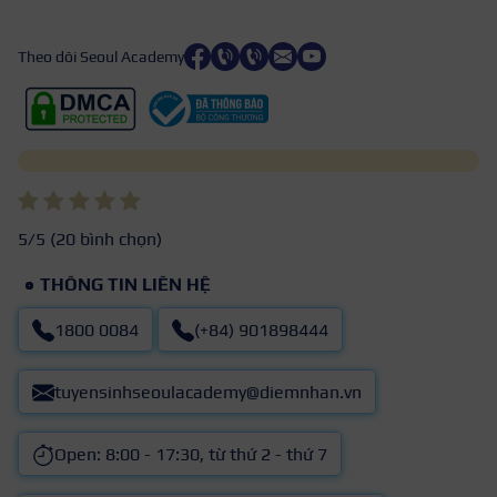
Theo dõi Seoul Academy
5
/5 (
20
bình chọn)
THÔNG TIN LIÊN HỆ
1800 0084
(+84) 901898444
tuyensinhseoulacademy@diemnhan.vn
Open: 8:00 - 17:30, từ thứ 2 - thứ 7