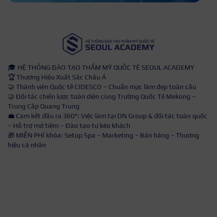
🎓 HỆ THỐNG ĐÀO TẠO THẨM MỸ QUỐC TẾ SEOUL ACADEMY
🏆 Thương Hiệu Xuất Sắc Châu Á
🤝 Thành viên Quốc tế CIDESCO – Chuẩn mực làm đẹp toàn cầu
🤝 Đối tác chiến lược toàn diện cùng Trường Quốc Tế Mekong –
Trung Cấp Quang Trung
💼 Cam kết đầu ra 360°: Việc làm tại DN Group & đối tác toàn quốc
– Hỗ trợ mở tiệm – Đào tạo tự kéo khách
🎁 MIỄN PHÍ khóa: Setup Spa – Marketing – Bán hàng – Thương
hiệu cá nhân