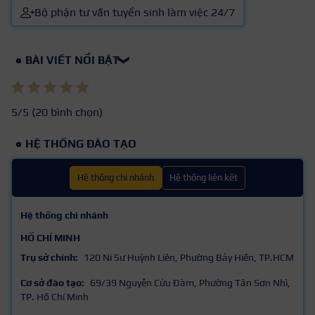
Bộ phận tư vấn tuyển sinh làm việc 24/7
BÀI VIẾT NỔI BẬT
❯
5
/5 (
20
bình chọn)
HỆ THỐNG ĐÀO TẠO
Hệ thống chi nhánh
Hệ thống liên kết
Hệ thống chi nhánh
HỒ CHÍ MINH
Trụ sở chính:
120 Ni Sư Huỳnh Liên, Phường Bảy Hiền, TP.HCM
Cơ sở đào tạo:
69/39 Nguyễn Cửu Đàm, Phường Tân Sơn Nhì,
TP. Hồ Chí Minh