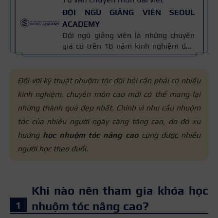
ĐỘI NGŨ GIẢNG VIÊN SEOUL
ACADEMY
Đội ngũ giảng viên là những chuyên
gia có trên 10 năm kinh nghiệm đào
tạo nghề và kiến thức thẩm mỹ
chuyên môn sâu về spa, phun xăm,
nối mi, trang điểm, tóc. Nội dung bài
Đối với kỹ thuật nhuộm tóc đòi hỏi cần phải có nhiều
viết được xây dựng dựa trên giáo trình
kinh nghiệm, chuyên môn cao mới có thể mang lại
đào tạo và kinh nghiệm giảng dạy
những thành quả đẹp nhất. Chính vì nhu cầu nhuộm
thực tế, đồng thời được cập nhật
thường xuyên để đảm bảo tính chính
tóc của nhiều người ngày càng tăng cao, do đó xu
xác.
hướng
học nhuộm tóc nâng cao
cũng được nhiều
người học theo đuổi.
Khi nào nên tham gia khóa học
nhuộm tóc nâng cao?