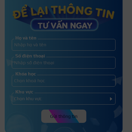
TOP 15+ Địa chỉ học cắt tóc tại
Hải Dương uy tín 2026
Họ và tên
Học cắt tóc nữ gồm gì? Nội dung lý
Số điện thoại
thuyết cắt tóc nữ
Khóa học
Khu vực
Gửi thông tin