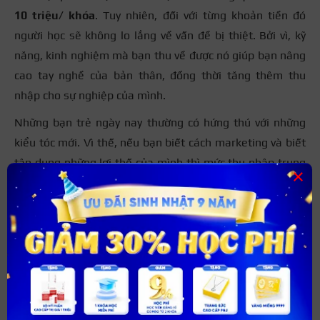
10 triệu/ khóa
. Tuy nhiên, đối với từng khoản tiền đó
người học sẽ không lo lắng về vấn đề bị thiệt. Bởi vì, kỹ
năng, kinh nghiệm mà bạn thu về được nó giúp bạn nâng
cao tay nghề của bản thân, đồng thời tăng thêm thu
nhập cho sự nghiệp của mình.
Những bạn trẻ ngày nay thường có hứng thú với những
kiểu tóc mới. Vì thế, nếu bạn biết cách marketing và biết
tận dụng những lợi thế của mình thì mức thu nhập trung
×
bình mỗi tháng sẽ thu về hàng chục triệu đồng. Tuy
nhiên, để tiết kiệm chi phí, người học cần tìm hiểu và xác
định trung tâm đào tạo uy tín và chất lượng để số tiền
mình bỏ ra thật xứng đáng nhất.
Những yêu cầu khi tham gia
khóa học nhuộm tóc nâng cao