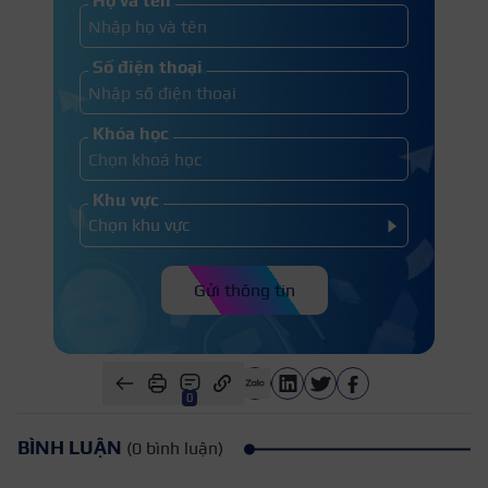
Họ và tên
Số điện thoại
Khóa học
Khu vực
Gửi thông tin
0
BÌNH LUẬN
(0 bình luận)