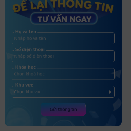
Học massage có khó không? Các
phương pháp học hiệu quả
Họ và tên
Học massage bao nhiêu tiền? Bảng
Số điện thoại
học phí học massage T8.2026
Khóa học
Khu vực
Gửi thông tin