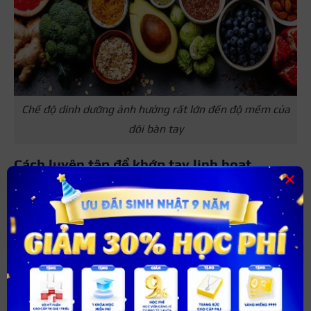
Chế độ dinh dưỡng ảnh hưởng rất lớn đến độ mềm của
đôi bàn tay
Cách luyện tập để khớp tay linh hoạt
×
Sau khi chất lượng da được cải thiện, bạn cần bổ sung
thêm những kỹ năng do các khớp ngón đóng vai trò
chính. Để làm được những điều đó, việc luyện tập để các
khớp tay linh hoạt hơn là việc cần thiết.
Tập thể dục cho ngón tay
Đôi bàn tay cũng giống như thân thể của chúng ta. Nếu