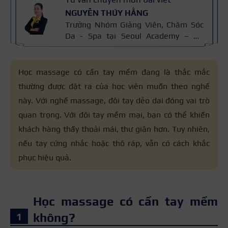
NGUYỄN THÚY HẰNG
Trưởng Nhóm Giảng Viên, Chăm Sóc
Da - Spa tại Seoul Academy – Hệ
thống Đào tạo Thẩm mỹ Quốc tế với
hơn 15 năm kinh nghiệm Ngành
Chăm Sóc Da, chứng chỉ thẩm mỹ
Học massage có cần tay mềm
đang là thắc mắc
Cidesco Thụy Sỹ 2011, chứng chỉ
thường được đặt ra của học viên muốn theo nghề
chuyên sâu Body Cibtac Singapore,
này. Với nghề massage, đôi tay dẻo dai đóng vai trò
ban giám khảo Hiệp hội ngành làm
đẹp Asian.
quan trọng. Với đôi tay mềm mại, bạn có thể khiến
khách hàng thấy thoải mái, thư giãn hơn. Tuy nhiên,
nếu tay cứng nhắc hoặc thô ráp, vẫn có cách khắc
phục hiệu quả.
Học massage có cần tay mềm
không?