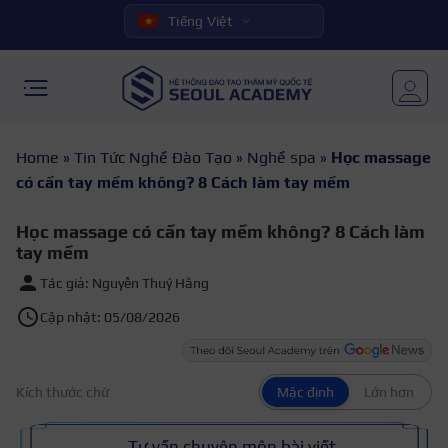
Tiếng Việt
Home
»
Tin Tức Nghề Đào Tạo
»
Nghề spa
»
Học massage
có cần tay mềm không? 8 Cách làm tay mềm
Học massage có cần tay mềm không? 8 Cách làm
tay mềm
Tác giả: Nguyễn Thuý Hằng
Cập nhật: 05/08/2026
Kích thước chữ
Mặc định
Lớn hơn
Tư vấn chuyên môn bài viết