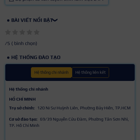
BÀI VIẾT NỔI BẬT
❯
/5 (
bình chọn)
HỆ THỐNG ĐÀO TẠO
Hệ thống chi nhánh
Hệ thống liên kết
Hệ thống chi nhánh
HỒ CHÍ MINH
Trụ sở chính:
120 Ni Sư Huỳnh Liên, Phường Bảy Hiền, TP.HCM
Cơ sở đào tạo:
69/39 Nguyễn Cửu Đàm, Phường Tân Sơn Nhì,
TP. Hồ Chí Minh