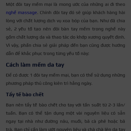
Một đôi tay mềm mại là mong ước của những ai đi theo
nghề massage
. Chính đôi tay đó sẽ giúp khách hàng hài
lòng với chất lượng dịch vụ xoa bóp của bạn. Như đã chia
sẻ, 2 yếu tố tạo nên đôi bàn tay mềm trong nghề này
gồm chất lượng da và thao tác do khớp xương quyết định.
Vì vậy, phần chia sẻ giải pháp đến bạn cũng được hướng
dẫn để khắc phục trong từng yếu tố này:
Cách làm mềm da tay
Để có được 1 đôi tay mềm mại, bạn có thể sử dụng những
phương pháp thủ công kiên trì hằng ngày.
Tẩy tế bào chết
Bạn nên tẩy tế bào chết cho tay với tần suất từ 2-3 lần/
tuần. Bạn có thể tận dụng một vài nguyên liệu có sẵn
ngay tại nhà như đường nâu, muối, bã cà phê hoặc bã
trà. Bạn chỉ cần làm ướt nguyên liệu và chà chà lên da tay