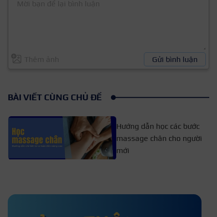
Thêm ảnh
Gửi bình luận
BÀI VIẾT CÙNG CHỦ ĐỀ
Hướng dẫn học các bước
massage chân cho người
mới
Góc khuất nghề massage – Những sự
thật cay đắng ít ai dám kể