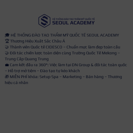
🎓 HỆ THỐNG ĐÀO TẠO THẨM MỸ QUỐC TẾ SEOUL ACADEMY
🏆 Thương Hiệu Xuất Sắc Châu Á
🤝 Thành viên Quốc tế CIDESCO – Chuẩn mực làm đẹp toàn cầu
🤝 Đối tác chiến lược toàn diện cùng Trường Quốc Tế Mekong –
Trung Cấp Quang Trung
💼 Cam kết đầu ra 360°: Việc làm tại DN Group & đối tác toàn quốc
– Hỗ trợ mở tiệm – Đào tạo tự kéo khách
🎁 MIỄN PHÍ khóa: Setup Spa – Marketing – Bán hàng – Thương
hiệu cá nhân