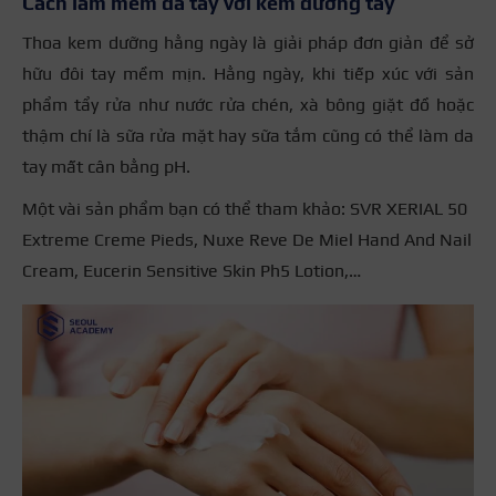
Cách làm mềm da tay với kem dưỡng tay
Thoa kem dưỡng hằng ngày là giải pháp đơn giản để sở
hữu đôi tay mềm mịn. Hằng ngày, khi tiếp xúc với sản
phẩm tẩy rửa như nước rửa chén, xà bông giặt đồ hoặc
thậm chí là sữa rửa mặt hay sữa tắm cũng có thể làm da
tay mất cân bằng pH.
Một vài sản phẩm bạn có thể tham khảo:
SVR XERIAL 50
Extreme Creme Pieds, Nuxe Reve De Miel Hand And Nail
Cream, Eucerin Sensitive Skin Ph5 Lotion
,…