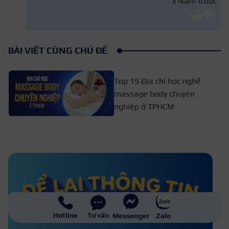
3 Năm trước
BÀI VIẾT CÙNG CHỦ ĐỀ
Top 15 Địa chỉ học nghề
massage body chuyên
nghiệp ở TPHCM
Top 11+ địa chỉ học massage ở
Bến Tre chất lượng
Top 6+ địa chỉ học massage tại Hải
Dương chuyên nghiệp nhất
Hotline
Tư vấn
Messenger
Zalo