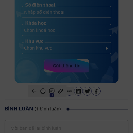
Số điện thoại
Khóa học
Khu vực
Gửi thông tin
0
BÌNH LUẬN
(1 bình luận)