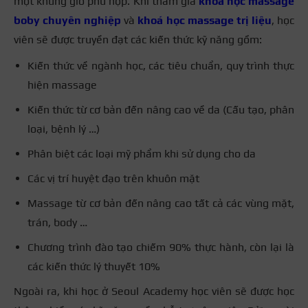
một khung giờ phù hợp. Khi tham gia
khóa học massage
boby chuyên nghiệp
và
khoá học massage trị liệu
, học
viên sẽ được truyền đạt các kiến thức kỹ năng gồm:
Kiến thức về ngành học, các tiêu chuẩn, quy trình thực
hiện massage
Kiến thức từ cơ bản đến nâng cao về da (Cấu tạo, phân
loại, bệnh lý …)
Phân biệt các loại mỹ phẩm khi sử dụng cho da
Các vị trí huyệt đạo trên khuôn mặt
Massage từ cơ bản đến nâng cao tất cả các vùng mặt,
trán, body …
Chương trình đào tạo chiếm 90% thực hành, còn lại là
các kiến thức lý thuyết 10%
Ngoài ra, khi học ở Seoul Academy học viên sẽ được học