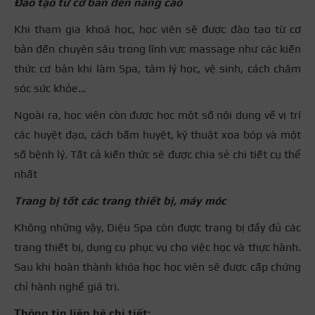
Đào tạo từ cơ bản đến nâng cao
Khi tham gia khoá học, học viên sẽ được đào tạo từ cơ
bản đến chuyên sâu trong lĩnh vực massage như các kiến
thức cơ bản khi làm Spa, tâm lý học, vệ sinh, cách chăm
sóc sức khỏe…
Ngoài ra, học viên còn được học một số nội dung về vị trí
các huyệt đạo, cách bấm huyệt, kỹ thuật xoa bóp và một
số bệnh lý. Tất cả kiến thức sẽ được chia sẻ chi tiết cụ thể
nhất
Trang bị tốt các trang thiết bị, máy móc
Không những vậy, Diệu Spa còn được trang bị đầy đủ các
trang thiết bị, dụng cụ phục vụ cho việc học và thực hành.
Sau khi hoàn thành khóa học học viên sẽ được cấp chứng
chỉ hành nghề giá trị.
Thông tin liên hệ chi tiết: