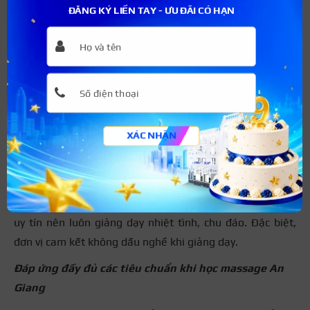
ĐĂNG KÝ LIỀN TAY - ƯU ĐÃI CÓ HẠN
Kiến thức luôn được cập nhất theo xu hướng trên thị
trường
XÁC NHẬN
Giảng viên nhiều năm kinh nghiệm, nhiệt tình
Kay Spa có đội ngũ giảng viên đều là những chuyên gia y
bác sĩ trong ngành da liễu, có nhiều năm kinh nghiệm.
Các giảng viên đều đặt chất lượng giảng dạy học viên lần
uy tín nên luôn giảng dạy nhiệt tình, chu đáo. Đặc biệt,
đơn vị cam kết không dấu nghề khi giảng dạy.
Đáp ứng đầy đủ các tiêu chuẩn khi học massage An
Giang