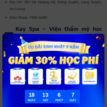
Địa chỉ: 787 Hà Hoàng Hổ, Đông Xuyên, Long Xuyên,
An Giang
Điện thoại: 1900 6689
Kay Spa – Viện thẩm mỹ học
massage An Giang
×
Đã có mặt trên thị trường từ sớm, Kay Spa là một trong
những cơ sở dạy massage, chăm sóc da chuyên nghiệp ở
An Giang.
18
13
6
6
NGÀY
GIỜ
PHÚT
GIÂY