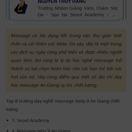
NGUYỄN THÚY HẰNG
Trưởng Nhóm Giảng Viên, Chăm Sóc
Da - Spa tại Seoul Academy – Hệ
thống Đào tạo Thẩm mỹ Quốc tế với
hơn 15 năm kinh nghiệm Ngành
Chăm Sóc Da, chứng chỉ thẩm mỹ
Massage có tác dụng tốt trong việc thư giãn tinh
Cidesco Thụy Sỹ 2011, chứng chỉ
thần và cải thiện sức khỏe. Do vậy, đây là một trong
chuyên sâu Body Cibtac Singapore,
các dịch vụ ngày càng phổ biến và được nhiều người
ban giám khảo Hiệp hội ngành làm
đẹp Asian.
quan tâm. Đó cũng là lý do học nghề massage trở
thành sự lựa chọn hoàn hảo cho các bạn trẻ bởi sức
hot của nó. Hãy cùng điểm qua một số địa chỉ dạy
học massage An Giang
uy tín, chất lượng.
Top 8 trường dạy nghề massage body ở An Giang chất
lượng:
1. Seoul Academy
2. Massage Như Ý An Giang