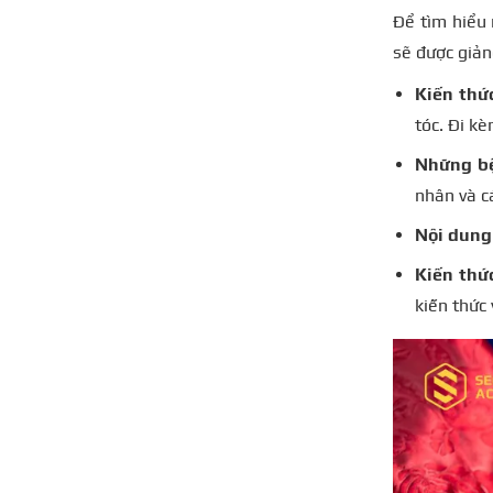
Để tìm hiểu 
sẽ được giả
Kiến thứ
tóc. Đi kè
Những bệ
nhân và c
Nội dung 
Kiến thứ
kiến thức 