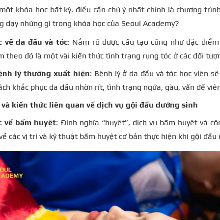
một khóa học bất kỳ, điều cần chú ý nhất chính là chương trìn
ng dạy những gì trong khóa học của Seoul Academy?
c về da đầu và tóc
: Nắm rõ được cấu tạo cũng như đặc điểm 
m theo đó là một vài kiến thức tình trạng rụng tóc ở các đối tư
nh lý thường xuất hiện
: Bệnh lý ở da đầu và tóc học viên s
ách khắc phục da đầu nhờn rít, tình trạng ngứa, gàu, vấn đề 
và kiến thức liên quan về dịch vụ gội đầu dưỡng sinh
c về bấm huyệt
: Định nghĩa “huyệt”, dịch vụ bấm huyệt và cô
về các vị trí và kỹ thuật bấm huyệt cơ bản thực hiện khi gội đầu