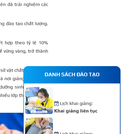
iên đã trải nghiệm các
ng đào tạo chất lượng.
ết hợp theo tỷ lệ 10%
hề vững vàng, trở thành
sở vật chất và kỹ thuật
DANH SÁCH ĐÀO TẠO
 nơi giảng dạy uy tín.
 dưỡng sinh Sóc Trăng.
Khóa Học Nail – Chăm Sóc
 nhiều lớp thẩm mỹ chất
Vẽ Móng Chuyên Nghiệp
Lịch khai giảng:
Khai giảng liên tục
Khóa Học Nối Mi Chuyên
Nghiệp
Lịch khai giảng: