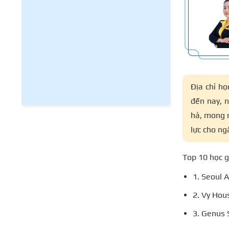
Địa chỉ họ
đến nay, 
hả, mong 
lực cho n
Top 10 học g
1. Seoul 
2. Vy Hou
3. Genus 