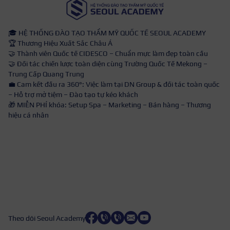
🎓 HỆ THỐNG ĐÀO TẠO THẨM MỸ QUỐC TẾ SEOUL ACADEMY
🏆 Thương Hiệu Xuất Sắc Châu Á
🤝 Thành viên Quốc tế CIDESCO – Chuẩn mực làm đẹp toàn cầu
🤝 Đối tác chiến lược toàn diện cùng Trường Quốc Tế Mekong –
Trung Cấp Quang Trung
💼 Cam kết đầu ra 360°: Việc làm tại DN Group & đối tác toàn quốc
– Hỗ trợ mở tiệm – Đào tạo tự kéo khách
🎁 MIỄN PHÍ khóa: Setup Spa – Marketing – Bán hàng – Thương
hiệu cá nhân
Theo dõi Seoul Academy