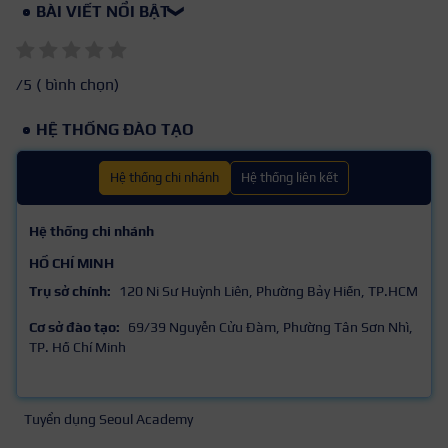
BÀI VIẾT NỔI BẬT
❯
/5 (
bình chọn)
HỆ THỐNG ĐÀO TẠO
Hệ thống chi nhánh
Hệ thống liên kết
Hệ thống chi nhánh
HỒ CHÍ MINH
Trụ sở chính:
120 Ni Sư Huỳnh Liên, Phường Bảy Hiền, TP.HCM
Cơ sở đào tạo:
69/39 Nguyễn Cửu Đàm, Phường Tân Sơn Nhì,
TP. Hồ Chí Minh
Tuyển dụng Seoul Academy