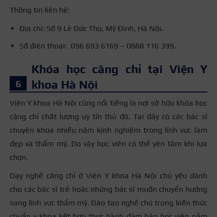
Thông tin liên hệ:
Địa chỉ: Số 9 Lê Đức Thọ, Mỹ Đình, Hà Nội.
Số điện thoại: 096 693 6169 – 0888 116 399.
Khóa học căng chỉ tại Viện Y
khoa Hà Nội
Viện Y khoa Hà Nội cũng nổi tiếng là nơi sở hữu khóa học
căng chỉ chất lượng uy tín thủ đô. Tại đây có các bác sĩ
chuyên khoa nhiều năm kinh nghiệm trong lĩnh vực làm
đẹp và thẩm mỹ. Do vậy học viên có thể yên tâm khi lựa
chọn.
Dạy nghề căng chỉ ở Viện Y khoa Hà Nội chủ yếu dành
cho các bác sĩ trẻ hoặc những bác sĩ muốn chuyển hướng
sang lĩnh vực thẩm mỹ. Đào tạo nghề chú trọng kiến thức
chuẩn y khoa kết hợp thực hành đảm bảo học viên nắm