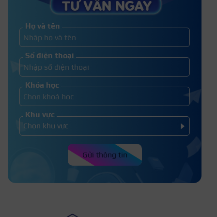
học nghề thẩm mỹ uy tín
Họ và tên
Top 6+ Địa chỉ đào tạo căng chỉ
Số điện thoại
da mặt ở TP.HCM
Khóa học
Khu vực
Gửi thông tin