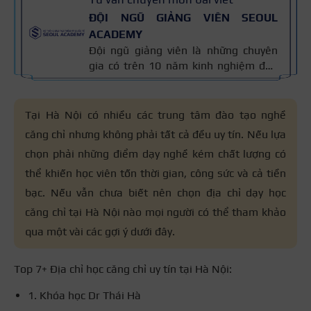
ĐỘI NGŨ GIẢNG VIÊN SEOUL
ACADEMY
Đội ngũ giảng viên là những chuyên
gia có trên 10 năm kinh nghiệm đào
tạo nghề và kiến thức thẩm mỹ
chuyên môn sâu về spa, phun xăm,
nối mi, trang điểm, tóc. Nội dung bài
Tại Hà Nội có nhiều các trung tâm đào tạo nghề
viết được xây dựng dựa trên giáo trình
căng chỉ nhưng không phải tất cả đều uy tín. Nếu lựa
đào tạo và kinh nghiệm giảng dạy
chọn phải những điểm dạy nghề kém chất lượng có
thực tế, đồng thời được cập nhật
thường xuyên để đảm bảo tính chính
thể khiến học viên tốn thời gian, công sức và cả tiền
xác.
bạc. Nếu vẫn chưa biết nên chọn địa chỉ dạy học
căng chỉ tại Hà Nội nào mọi người có thể tham khảo
qua một vài các gợi ý dưới đây.
Top 7+ Địa chỉ học căng chỉ uy tín tại Hà Nội:
1. Khóa học Dr Thái Hà