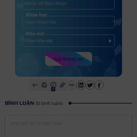
Khóa học
Khu vực
Gửi thông tin
0
BÌNH LUẬN
(0 bình luận)