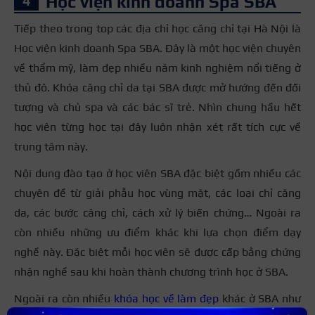
Học viện kinh doanh Spa SBA
Tiếp theo trong top các địa chỉ học căng chỉ tại Hà Nội là
Học viện kinh doanh Spa SBA. Đây là một học viện chuyên
về thẩm mỹ, làm đẹp nhiều năm kinh nghiệm nổi tiếng ở
thủ đô. Khóa căng chỉ da tại SBA được mở hướng đến đối
tượng và chủ spa và các bác sĩ trẻ. Nhìn chung hầu hết
học viên từng học tại đây luôn nhận xét rất tích cực về
trung tâm này.
Nội dung đào tạo ở học viên SBA đặc biệt gồm nhiều các
chuyên đề từ giải phẫu học vùng mặt, các loại chỉ căng
da, các bước căng chỉ, cách xử lý biến chứng… Ngoài ra
còn nhiều những ưu điểm khác khi lựa chọn điểm dạy
nghề này. Đặc biệt mỗi học viên sẽ được cấp bằng chứng
nhận nghề sau khi hoàn thành chương trình học ở SBA.
Ngoài ra còn nhiều
khóa học về làm đẹp
khác ở SBA như