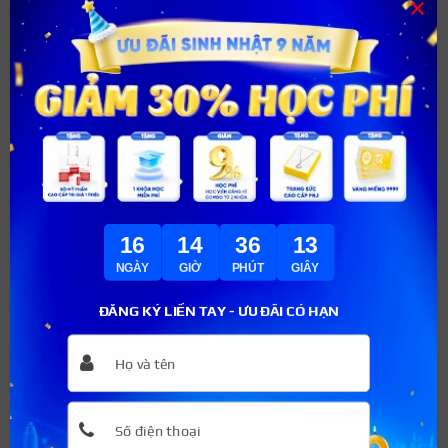
×
spa chăm sóc da, tiêm filler, khóa học làm đẹp body…
16
14
36
12
NGÀY
GIỜ
PHÚT
GIÂY
ĐĂNG KÝ LIỀN TAY - ƯU ĐÃI CÓ HẠN
Học viện kinh doanh Spa SBA dạy nghề chất lượng
Thông tin liên hệ:
Địa chỉ: 282 Nguyễn Huy Tưởng, Thanh Xuân, Hà Nội.