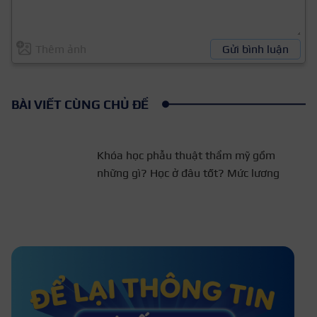
Thêm ảnh
Gửi bình luận
BÀI VIẾT CÙNG CHỦ ĐỀ
Khóa học phẫu thuật thẩm mỹ gồm
những gì? Học ở đâu tốt? Mức lương
Khóa học triệt lông vĩnh viễn gồm
nội dung gì? Học phí
Seoul Academy Đà Nẵng – Địa chỉ