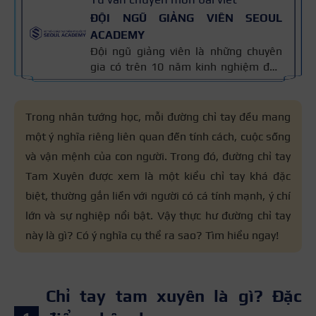
ĐỘI NGŨ GIẢNG VIÊN SEOUL
ACADEMY
Đội ngũ giảng viên là những chuyên
gia có trên 10 năm kinh nghiệm đào
tạo nghề và kiến thức thẩm mỹ
chuyên môn sâu về spa, phun xăm,
nối mi, trang điểm, tóc. Nội dung bài
Trong nhân tướng học, mỗi đường chỉ tay đều mang
viết được xây dựng dựa trên giáo trình
một ý nghĩa riêng liên quan đến tính cách, cuộc sống
đào tạo và kinh nghiệm giảng dạy
và vận mệnh của con người. Trong đó, đường chỉ tay
thực tế, đồng thời được cập nhật
thường xuyên để đảm bảo tính chính
Tam Xuyên được xem là một kiểu chỉ tay khá đặc
xác.
biệt, thường gắn liền với người có cá tính mạnh, ý chí
lớn và sự nghiệp nổi bật. Vậy thực hư đường chỉ tay
này là gì? Có ý nghĩa cụ thể ra sao? Tìm hiểu ngay!
Chỉ tay tam xuyên là gì? Đặc