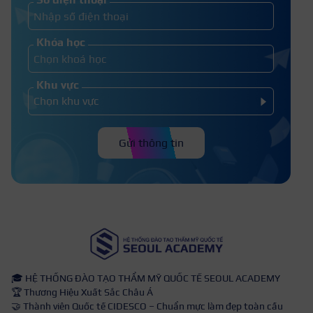
hợp phong thuỷ?
Khóa học
Khu vực
Gửi thông tin
🎓 HỆ THỐNG ĐÀO TẠO THẨM MỸ QUỐC TẾ SEOUL ACADEMY
🏆 Thương Hiệu Xuất Sắc Châu Á
🤝 Thành viên Quốc tế CIDESCO – Chuẩn mực làm đẹp toàn cầu