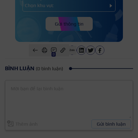
Ngoài ra, họ cũng rất dễ thành công trong lĩnh vực
đòi hỏi chuyên môn kỹ thuật cao, tính thẩm mỹ như
chuyên gia đào tạo nghề, chủ kinh doanh các dịch vụ
Gửi thông tin
làm đẹp, chăm sóc sức khỏe.
0
BÌNH LUẬN
(0 bình luận)
Thêm ảnh
Gửi bình luận