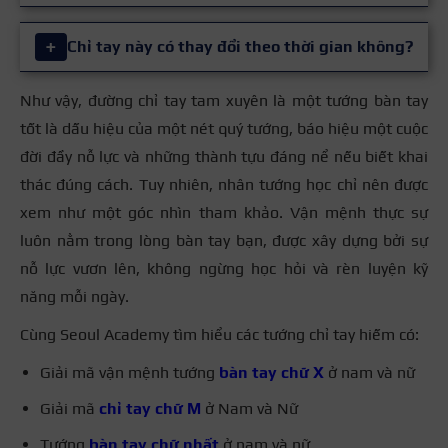
+
Chỉ tay này có thay đổi theo thời gian không?
Có, đường chỉ tay Tam Xuyên được xem là
đường chỉ khá hiếm trong nhân tướng học.
Như vậy, đường chỉ tay tam xuyên là một tướng bàn tay
Đường chỉ tay trên bàn tay của chúng ta không phải
Thực tế tỷ lệ người sở hữu cả ba đường chỉ
tốt là dấu hiệu của một nét quý tướng, báo hiệu một cuộc
bất biến. Mặc dù cấu trúc cơ bản của ba đường chính
tay chính hoàn toàn tách biệt nhau ngay từ
đời đầy nỗ lực và những thành tựu đáng nể nếu biết khai
khó thay đổi hoàn toàn nhưng độ đậm nhạt, độ sâu
đầu là khá thấp.
thác đúng cách. Tuy nhiên, nhân tướng học chỉ nên được
và các nhánh phụ có thể biến đổi theo thời gian. Sự
xem như một góc nhìn tham khảo. Vận mệnh thực sự
thay đổi này phụ thuộc vào môi trường sống, trạng
luôn nằm trong lòng bàn tay bạn, được xây dựng bởi sự
thái tâm lý, tình trạng sức khỏe và những nỗ lực học
Không phải ai cũng sở hữu cấu trúc đường chỉ tay tạo
nỗ lực vươn lên, không ngừng học hỏi và rèn luyện kỹ
hỏi, tu tâm của mỗi cá nhân qua từng giai đoạn cuộc
thành hình chữ xuyên rõ ràng. Chính vì độ hiếm này
năng mỗi ngày.
đời.
mà nhiều người tin rằng những người có chỉ tay tam
Cùng Seoul Academy tìm hiểu các tướng chỉ tay hiếm có:
xuyên thường mang cá tính và vận mệnh đặc biệt.
Giải mã vận mệnh tướng
bàn tay chữ X
ở nam và nữ
Giải mã
chỉ tay chữ M
ở Nam và Nữ
Tướng
bàn tay chữ nhất
ở nam và nữ