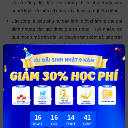
và có sống độc lập. Họ không thích phụ thuộc vào
người khác và luôn cố gắng xây dựng sự nghiệp riêng.
Đây cũng là kiểu phụ nữ bản lĩnh, biết chăm lo cho gia
đình nhưng vẫn giữ được giá trị riêng. Tuy nhiên, do
quá mạnh mẽ nên đôi lúc chuyện tình cảm dễ gặp trắc
trở nếu không biết tiết chế cảm xúc.
×
16
16
14
40
NGÀY
GIỜ
PHÚT
GIÂY