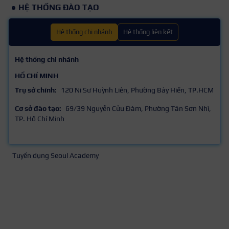
HỆ THỐNG ĐÀO TẠO
Hệ thống chi nhánh
Hệ thống liên kết
Hệ thống chi nhánh
HỒ CHÍ MINH
Trụ sở chính:
120 Ni Sư Huỳnh Liên, Phường Bảy Hiền, TP.HCM
Cơ sở đào tạo:
69/39 Nguyễn Cửu Đàm, Phường Tân Sơn Nhì,
TP. Hồ Chí Minh
Tuyển dụng Seoul Academy