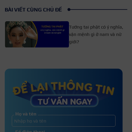
BÀI VIẾT CÙNG CHỦ ĐỀ
Tướng tai phật có ý nghĩa,
vận mệnh gì ở nam và nữ
giới?
Mùng 1 ăn trứng gà có sao không?
Điều cần kiêng cữ đầu tháng
Lông tài là gì? Ý nghĩa 11 vị trí mọc
lông tài mang lại may mắn
Họ và tên
Cắt móng tay xả xui ngày nào để
Số điện thoại