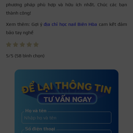
phương pháp phù hợp và hữu ích nhất. Chúc các bạn
thành công!
Xem thêm: Gợi ý
địa chỉ học nail Biên Hòa
cam kết đảm
bảo tay nghề
5
/5 (
58
bình chọn)
Họ và tên
Số điện thoại