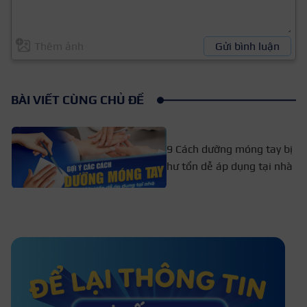
Thêm ảnh
Gửi bình luận
BÀI VIẾT CÙNG CHỦ ĐỀ
9 Cách dưỡng móng tay bị
hư tổn dễ áp dụng tại nhà
13+ Cách dưỡng móng tay sau khi
tháo móng giả ở nhà
Video hướng dẫn cách cầm kềm cắt