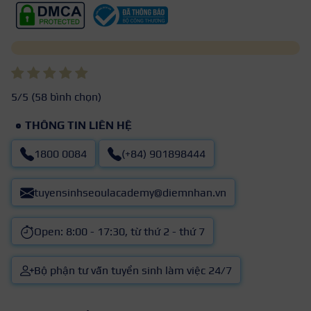
5
/5 (
58
bình chọn)
THÔNG TIN LIÊN HỆ
1800 0084
(+84) 901898444
tuyensinhseoulacademy@diemnhan.vn
Open: 8:00 - 17:30, từ thứ 2 - thứ 7
Bộ phận tư vấn tuyển sinh làm việc 24/7