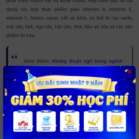
phát triển mạnh mẽ và khỏe mạnh. Hãy đảm bảo ăn đa
dạng các loại thực phẩm giàu vitamin A, vitamin E,
vitamin C, biotin, canxi, sắt và kẽm, có thể là rau xanh,
trái cây, hạt, ngũ cốc, hải sản, thịt, đậu và sữa và các sản
phẩm từ sữa.
Xem thêm:
Những thuật ngữ trong ngành
×
nail
người mới cần biết
Những lưu ý khi làm móng tay
Để sở hữu bộ nail xinh đẹp bạn cần biết một số tips, ví dụ
như: chọn màu sơn phù hợp, đặc biệt là cách làm mềm
móng tay- điểm này bài viết đã cung cấp ở trên. Hãy cùng