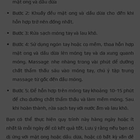
mật ong và dầu dừa
Bước 2: Khuấy đều mật ong và dầu dừa cho đến khi
hỗn hợp trở nên đồng nhất.
Bước 3: Rửa sạch móng tay và lau khô.
Bước 4: Sử dụng ngón tay hoặc cọ mềm, thoa hỗn hợp
mật ong và dầu dừa lên móng tay và da xung quanh
móng. Massage nhẹ nhàng trong vài phút để dưỡng
chất thẩm thấu sâu vào móng tay, chú ý tập trung
massage từ gốc đến đầu móng.
Bước 5: Để hỗn hợp trên móng tay khoảng 10-15 phút
để cho dưỡng chất thẩm thấu và làm mềm móng. Sau
khi hoàn thành, rửa sạch tay với nước ấm và lau khô.
Bạn có thể thực hiện quy trình này hàng ngày hoặc ít
nhất là mỗi ngày để có kết quả tốt. Lưu ý rằng nếu bạn có
dị ứng với mật ong hoặc dầu dừa, hoặc có bất kỳ vấn đề