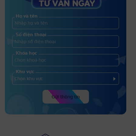
da tay cho người mới bắt đầu
Họ và tên
Cách lấy khóe móng chân tại nhà
Số điện thoại
không đau và an toàn
Khóa học
Khu vực
Gửi thông tin