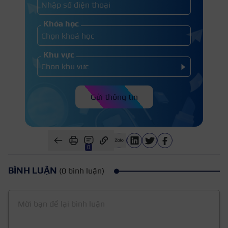
Khóa học
Khu vực
Gửi thông tin
0
BÌNH LUẬN
(0 bình luận)