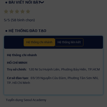
BÀI VIẾT NỔI BẬT
❯
5
/5 (
58
bình chọn)
HỆ THỐNG ĐÀO TẠO
Hệ thống chi nhánh
Hệ thống liên kết
Hệ thống chi nhánh
HỒ CHÍ MINH
Trụ sở chính:
120 Ni Sư Huỳnh Liên, Phường Bảy Hiền, TP.HCM
Cơ sở đào tạo:
69/39 Nguyễn Cửu Đàm, Phường Tân Sơn Nhì,
TP. Hồ Chí Minh
Tuyển dụng Seoul Academy