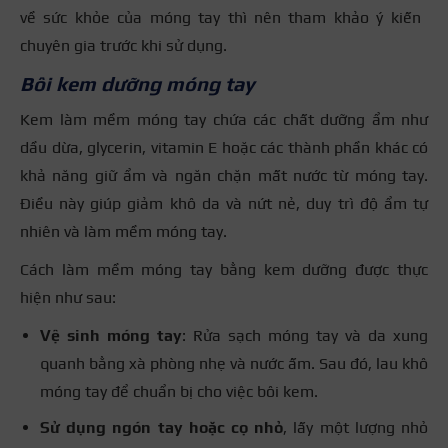
về sức khỏe của móng tay thì nên tham khảo ý kiến ​​
chuyên gia trước khi sử dụng.
Bôi kem dưỡng móng tay
Kem làm mềm móng tay chứa các chất dưỡng ẩm như
dầu dừa, glycerin, vitamin E hoặc các thành phần khác có
khả năng giữ ẩm và ngăn chặn mất nước từ móng tay.
Điều này giúp giảm khô da và nứt nẻ, duy trì độ ẩm tự
nhiên và làm mềm móng tay.
Cách làm mềm móng tay bằng kem dưỡng được thực
hiện như sau:
Vệ sinh móng tay
: Rửa sạch móng tay và da xung
quanh bằng xà phòng nhẹ và nước ấm. Sau đó, lau khô
móng tay để chuẩn bị cho việc bôi kem.
Sử dụng ngón tay hoặc cọ nhỏ
, lấy một lượng nhỏ