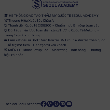
🎓 HỆ THỐNG ĐÀO TẠO THẨM MỸ QUỐC TẾ SEOUL ACADEMY
🏆 Thương Hiệu Xuất Sắc Châu Á
🤝 Thành viên Quốc tế CIDESCO – Chuẩn mực làm đẹp toàn cầu
🤝 Đối tác chiến lược toàn diện cùng Trường Quốc Tế Mekong –
Trung Cấp Quang Trung
💼 Cam kết đầu ra 360°: Việc làm tại DN Group & đối tác toàn quốc
– Hỗ trợ mở tiệm – Đào tạo tự kéo khách
🎁 MIỄN PHÍ khóa: Setup Spa – Marketing – Bán hàng – Thương
hiệu cá nhân
Theo dõi Seoul Academy