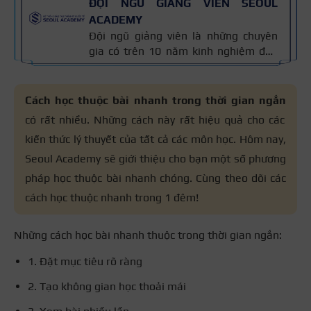
ĐỘI NGŨ GIẢNG VIÊN SEOUL
ACADEMY
Đội ngũ giảng viên là những chuyên
gia có trên 10 năm kinh nghiệm đào
tạo nghề và kiến thức thẩm mỹ
chuyên môn sâu về spa, phun xăm,
nối mi, trang điểm, tóc. Nội dung bài
Cách học thuộc bài nhanh trong thời gian ngắn
viết được xây dựng dựa trên giáo trình
có rất nhiều. Những cách này rất hiệu quả cho các
đào tạo và kinh nghiệm giảng dạy
kiến thức lý thuyết của tất cả các môn học. Hôm nay,
thực tế, đồng thời được cập nhật
thường xuyên để đảm bảo tính chính
Seoul Academy sẽ giới thiệu cho bạn một số phương
xác.
pháp học thuộc bài nhanh chóng. Cùng theo dõi các
cách học thuộc nhanh trong 1 đêm!
Những cách học bài nhanh thuộc trong thời gian ngắn:
1. Đặt mục tiêu rõ ràng
2. Tạo không gian học thoải mái