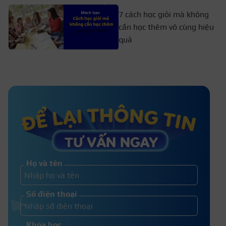
7 cách học giỏi mà không
cần học thêm vô cùng hiệu
quả
Cách sắp xếp thời gian học hiệu
quả, hợp lý cho học sinh
Cách tự học hiệu quả nhất tại nhà
dành cho mọi lứa tuổi
Họ và tên
Cách lập bảng kế hoạch học tập cá
Số điện thoại
nhân hiệu quả và mẫu chi tiết
Khóa học