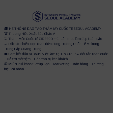
🎓 HỆ THỐNG ĐÀO TẠO THẨM MỸ QUỐC TẾ SEOUL ACADEMY
🏆 Thương Hiệu Xuất Sắc Châu Á
🤝 Thành viên Quốc tế CIDESCO – Chuẩn mực làm đẹp toàn cầu
🤝 Đối tác chiến lược toàn diện cùng Trường Quốc Tế Mekong –
Trung Cấp Quang Trung
💼 Cam kết đầu ra 360°: Việc làm tại DN Group & đối tác toàn quốc
– Hỗ trợ mở tiệm – Đào tạo tự kéo khách
🎁 MIỄN PHÍ khóa: Setup Spa – Marketing – Bán hàng – Thương
hiệu cá nhân