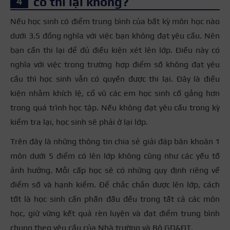
có thi lại không?
Nếu học sinh có điểm trung bình của bất kỳ môn học nào
dưới 3.5 đồng nghĩa với việc bạn không đạt yêu cầu. Nên
bạn cần thi lại để đủ điều kiện xét lên lớp. Điều này có
nghĩa với việc trong trường hợp điểm số không đạt yêu
cầu thì học sinh vẫn có quyền được thi lại. Đây là điều
kiện nhằm khích lệ, cổ vũ các em học sinh cố gắng hơn
trong quá trình học tập. Nếu không đạt yêu cầu trong kỳ
kiểm tra lại, học sinh sẽ phải ở lại lớp.
Trên đây là những thông tin chia sẻ giải đáp băn khoăn 1
môn dưới 5 điểm có lên lớp không cũng như các yếu tố
ảnh hưởng. Mỗi cấp học sẽ có những quy định riêng về
điểm số và hạnh kiểm. Để chắc chắn được lên lớp, cách
tốt là học sinh cần phấn đấu đều trong tất cả các môn
học, giữ vững kết quả rèn luyện và đạt điểm trung bình
chung theo yêu cầu của Nhà trường và Bộ GD&ĐT.