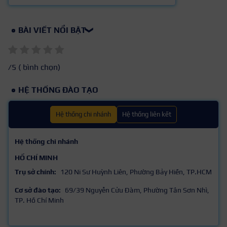
BÀI VIẾT NỔI BẬT
❯
/5 (
bình chọn)
HỆ THỐNG ĐÀO TẠO
Hệ thống chi nhánh
Hệ thống liên kết
Hệ thống chi nhánh
HỒ CHÍ MINH
Trụ sở chính:
120 Ni Sư Huỳnh Liên, Phường Bảy Hiền, TP.HCM
Cơ sở đào tạo:
69/39 Nguyễn Cửu Đàm, Phường Tân Sơn Nhì,
TP. Hồ Chí Minh