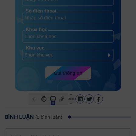
Số điện thoại
Khóa học
Khu vực
Gửi thông tin
0
BÌNH LUẬN
(0 bình luận)