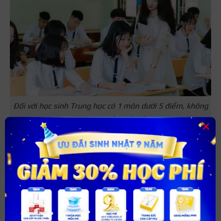
Đối với học sinh Trung học có 1 môn dưới 5 điểm, không
có môn nào dưới 3,5 điểm đủ điều kiện lên lớp
×
Tìm hiểu thêm:
Điểm trung bình môn dưới
3.5 điểm có thi lại không?