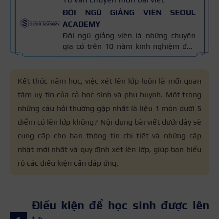
ĐỘI NGŨ GIẢNG VIÊN SEOUL
ACADEMY
Đội ngũ giảng viên là những chuyên
gia có trên 10 năm kinh nghiệm đào
tạo nghề và kiến thức thẩm mỹ
chuyên môn sâu về spa, phun xăm,
nối mi, trang điểm, tóc. Nội dung bài
Kết thúc năm học, việc xét lên lớp luôn là mối quan
viết được xây dựng dựa trên giáo trình
tâm uy tín của cả học sinh và phụ huynh. Một trong
đào tạo và kinh nghiệm giảng dạy
những câu hỏi thường gặp nhất là liệu 1 môn dưới 5
thực tế, đồng thời được cập nhật
thường xuyên để đảm bảo tính chính
điểm có lên lớp không? Nội dung bài viết dưới đây sẽ
xác.
cung cấp cho bạn thông tin chi tiết và những cập
nhật mới nhất và quy định xét lên lớp, giúp bạn hiểu
rõ các điều kiện cần đáp ứng.
Điều kiện để học sinh được lên