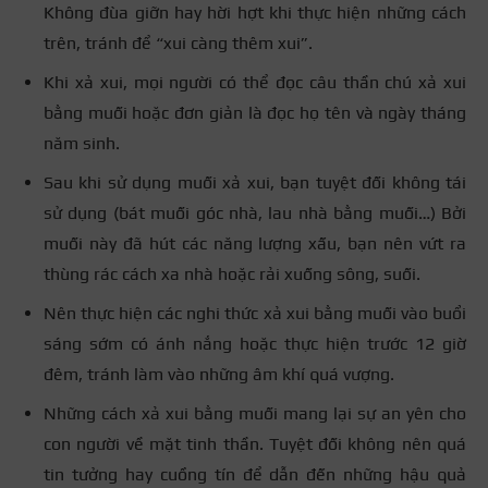
Không đùa giỡn hay hời hợt khi thực hiện những cách
trên, tránh để “xui càng thêm xui”.
Khi xả xui, mọi người có thể đọc câu thần chú xả xui
bằng muối hoặc đơn giản là đọc họ tên và ngày tháng
năm sinh.
Sau khi sử dụng muối xả xui, bạn tuyệt đối không tái
sử dụng (bát muối góc nhà, lau nhà bằng muối…) Bởi
muối này đã hút các năng lượng xấu, bạn nên vứt ra
thùng rác cách xa nhà hoặc rải xuống sông, suối.
Nên thực hiện các nghi thức xả xui bằng muối vào buổi
sáng sớm có ánh nắng hoặc thực hiện trước 12 giờ
đêm, tránh làm vào những âm khí quá vượng.
Những cách xả xui bằng muối mang lại sự an yên cho
con người về mặt tinh thần. Tuyệt đối không nên quá
tin tưởng hay cuồng tín để dẫn đến những hậu quả