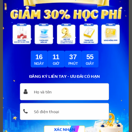
Mục đích của việc rải muối trước cửa nhà là để hoá giải
vận xui, không may mắn và thu hút tài lộc, tiền tài cho
gia đình.
Vậy nên, nếu cảm thấy thời gian gần đây có những dấu
hiệu không tốt, thường xuyên gặp xui và mệt mỏi trong
người, hãy thử cách rắc muối để giải xui này.
16
11
37
54
NGÀY
GIỜ
PHÚT
GIÂY
ĐĂNG KÝ LIỀN TAY - ƯU ĐÃI CÓ HẠN
XÁC NHẬN