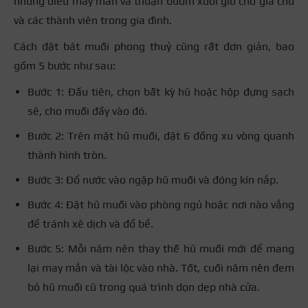
những điều may mắn và thuận buồm xuôi gió cho gia chủ
và các thành viên trong gia đình.
Cách đặt bát muối phong thuỷ cũng rất đơn giản, bao
gồm 5 bước như sau:
Bước 1: Đầu tiên, chọn bất kỳ hũ hoặc hộp đựng sạch
sẽ, cho muối đầy vào đó.
Bước 2: Trên mặt hũ muối, đặt 6 đồng xu vòng quanh
thành hình tròn.
Bước 3: Đổ nước vào ngập hũ muối và đóng kín nắp.
Bước 4: Đặt hũ muối vào phòng ngủ hoặc nơi nào vắng
để tránh xê dịch và đổ bể.
Bước 5: Mỗi năm nên thay thế hũ muối mới để mang
lại may mắn và tài lộc vào nhà. Tốt, cuối năm nên đem
bỏ hũ muối cũ trong quá trình dọn dẹp nhà cửa.