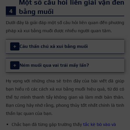
Một số câu hỏi liên giải vận đen
bằng muối
Dưới đây là giải đáp một số câu hỏi liên quan đến phương
pháp xả xui bằng muối được nhiều người quan tâm.
+
Câu thần chú xả xui bằng muối
Khi thực hiện các bước xả xui bằng muối, để tăng
+
Ném muối qua vai trái mấy lần?
thêm nguồn năng lượng tích cực, bạn có thể kết hợp
nhẩm đọc trong miệng những câu thần chú mang ý
Hy vọng với những chia sẻ trên đây của bài viết đã giúp
nghĩa tốt đẹp, ví dụ như:
bạn hiểu rõ các cách xả xui bằng muối hiệu quả, từ đó có
Theo quan niệm dân gian, bạn chỉ cần ném
thể tự mình thanh tẩy không gian và làm mới bản thân.
Muối trắng, xua tan u ám, mang lại may mắn
muối qua vai 1 lần là đủ để xả xui. Tuy nhiên,
Bạn cũng hãy nhớ rằng, phong thủy tốt nhất chính là tinh
cho tôi.
nếu vận xui quá nặng, bạn có thể thực hiện
thần lạc quan của bạn.
lặp lại 3 lần liên tiếp, cách nhau vài giây để
Ném muối qua vai trái, vận xui bay xa.
tăng sức mạnh.
Chắc bạn đã từng gặp trường thấy
tắc kè bò vào và
Muối này, xin hãy giúp tôi, xua đuổi điều xấu,