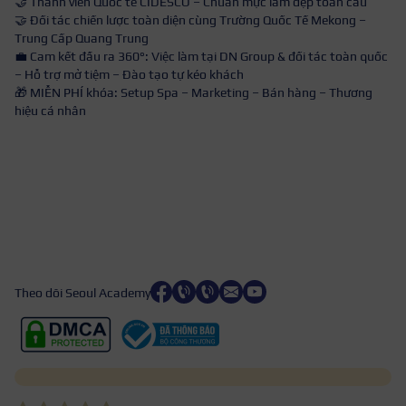
🤝 Thành viên Quốc tế CIDESCO – Chuẩn mực làm đẹp toàn cầu
🤝 Đối tác chiến lược toàn diện cùng Trường Quốc Tế Mekong –
Trung Cấp Quang Trung
💼 Cam kết đầu ra 360°: Việc làm tại DN Group & đối tác toàn quốc
– Hỗ trợ mở tiệm – Đào tạo tự kéo khách
🎁 MIỄN PHÍ khóa: Setup Spa – Marketing – Bán hàng – Thương
hiệu cá nhân
Theo dõi Seoul Academy