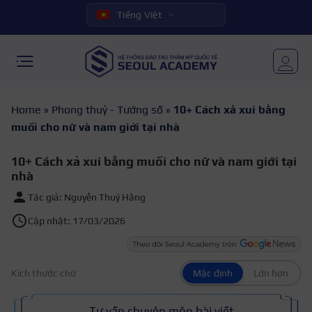
Tiếng Việt
Home
»
Phong thuỷ - Tướng số
»
10+ Cách xả xui bằng
muối cho nữ và nam giới tại nhà
10+ Cách xả xui bằng muối cho nữ và nam giới tại
nhà
Tác giả: Nguyễn Thuý Hằng
Cập nhật: 17/03/2026
Kích thước chữ
Mặc định
Lớn hơn
Tư vấn chuyên môn bài viết