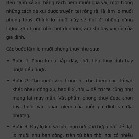
Bên cạnh xả xui bằng cách ném muối qua vai, một trong
những cách xả xui được truyền tai rộng rãi là làm lọ muối
phong thuỷ. Chính lọ muối này sẽ hút đi những năng
lượng xấu trong nhà, hút đi những ám khí hay xui rủi của
gia đình.
Các bước làm lọ muối phong thuỷ như sau:
Bước 1: Chọn lọ có nắp đậy, chất liệu thuỷ tinh hay
nhựa đều được.
Bước 2: Cho muối vào trong lọ, cho thêm các đồ vật
khác nhau đồng xu, bao lì xì, tỏi,… để trừ tà cũng như
mang lại may mắn. Vật phẩm phong thuỷ được chọn
tuỳ thuộc vào quan niệm của mỗi gia đình và địa
phương.
Bước 3: Đậy lọ kín và lựa chọn nơi phù hợp nhất để đặt
lọ muối như ban công, trên tủ bàn thờ, nơi có nhiều