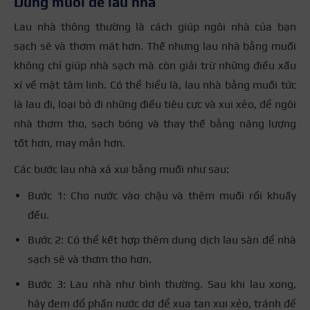
Dùng muối để lau nhà
Lau nhà thông thường là cách giúp ngôi nhà của bạn
sạch sẽ và thơm mát hơn. Thế nhưng lau nhà bằng muối
không chỉ giúp nhà sạch mà còn giải trừ những điều xấu
xí về mặt tâm linh. Có thể hiểu là, lau nhà bằng muối tức
là lau đi, loại bỏ đi những điều tiêu cực và xui xẻo, để ngôi
nhà thơm tho, sạch bóng và thay thế bằng năng lượng
tốt hơn, may mắn hơn.
Các bước lau nhà xả xui bằng muối như sau:
Bước 1: Cho nước vào chậu và thêm muối rồi khuấy
đều.
Bước 2: Có thể kết hợp thêm dung dịch lau sàn để nhà
sạch sẽ và thơm tho hơn.
Bước 3: Lau nhà như bình thường. Sau khi lau xong,
hãy đem đổ phần nước dơ để xua tan xui xẻo, tránh để