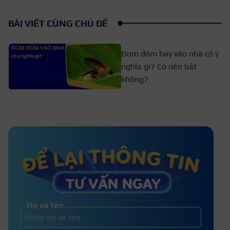
BÀI VIẾT CÙNG CHỦ ĐỀ
Đom đóm bay vào nhà có ý
nghĩa gì? Có nên bắt
không?
[Giải đáp] Chó lạ vào nhà là điềm gì?
Chó vào nhà đánh con gì?
Tắc kè kêu 6 tiếng vào ban đêm và vào
ban ngày là điềm báo gì?
Họ và tên