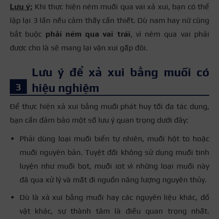
Lưu ý:
Khi thực hiện ném muối qua vai xả xui, bạn có thể
lặp lại 3 lần nếu cảm thấy cần thiết. Dù nam hay nữ cũng
bắt buộc
phải ném qua vai trái
, vì ném qua vai phải
được cho là sẽ mang lại vận xui gấp đôi.
Lưu ý để xả xui bằng muối có
hiệu nghiệm
Để thực hiện xả xui bằng muối phát huy tối đa tác dụng,
bạn cần đảm bảo một số lưu ý quan trọng dưới đây:
Phải dùng loại muối biển tự nhiên, muối hột to hoặc
muối nguyên bản. Tuyệt đối không sử dụng muối tinh
luyện như muối bọt, muối iot vì những loại muối này
đã qua xử lý và mất đi nguồn năng lượng nguyên thủy.
Dù là xả xui bằng muối hay các nguyên liệu khác, đồ
vật khác, sự thành tâm là điều quan trọng nhất.