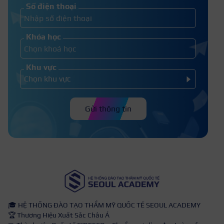
Ong bay vào nhà là hên hay xui? Ong
Số điện thoại
bay vào nhà đánh số gì?
Khóa học
Khu vực
Gửi thông tin
🎓 HỆ THỐNG ĐÀO TẠO THẨM MỸ QUỐC TẾ SEOUL ACADEMY
🏆 Thương Hiệu Xuất Sắc Châu Á