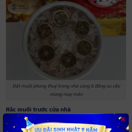
Đặt muối phong thuỷ trong nhà cùng 6 đồng xu cầu
mong may mắn
Rắc muối trước cửa nhà
×
Cách rắc muối trước cửa nhà cũng mang ý nghĩa tương tự
như cách giải hạn, xả xui bằng cách ném muối qua vai.