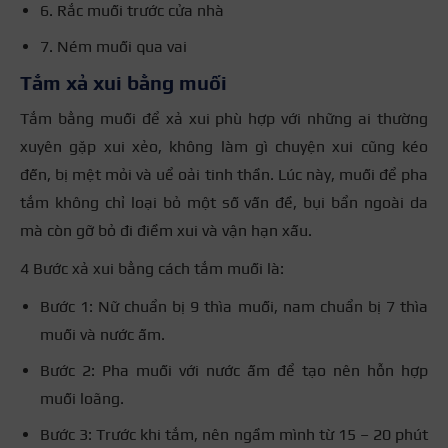
6. Rắc muối trước cửa nhà
7. Ném muối qua vai
Tắm xả xui bằng muối
Tắm bằng muối để xả xui phù hợp với những ai thường
xuyên gặp xui xẻo, không làm gì chuyện xui cũng kéo
đến, bị mệt mỏi và uể oải tinh thần. Lúc này, muối để pha
tắm không chỉ loại bỏ một số vấn đề, bụi bẩn ngoài da
mà còn gỡ bỏ đi điềm xui và vận hạn xấu.
4 Bước xả xui bằng cách tắm muối là:
Bước 1: Nữ chuẩn bị 9 thìa muối, nam chuẩn bị 7 thìa
muối và nước ấm.
Bước 2: Pha muối với nước ấm để tạo nên hỗn hợp
muối loãng.
Bước 3: Trước khi tắm, nên ngầm mình từ 15 – 20 phút