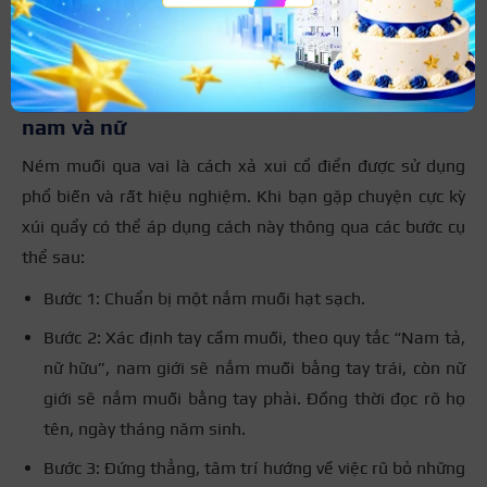
Rắc muối trước cửa nhà để giải xui
Xả xui bằng cách ném muối qua vai cho
nam và nữ
Ném muối qua vai là cách xả xui cổ điển được sử dụng
phổ biến và rất hiệu nghiệm. Khi bạn gặp chuyện cực kỳ
xúi quẩy có thể áp dụng cách này thông qua các bước cụ
thể sau:
Bước 1: Chuẩn bị một nắm muối hạt sạch.
Bước 2: Xác định tay cầm muối, theo quy tắc “Nam tả,
nữ hữu”, nam giới sẽ nắm muối bằng tay trái, còn nữ
giới sẽ nắm muối bằng tay phải. Đồng thời đọc rõ họ
tên, ngày tháng năm sinh.
Bước 3: Đứng thẳng, tâm trí hướng về việc rũ bỏ những