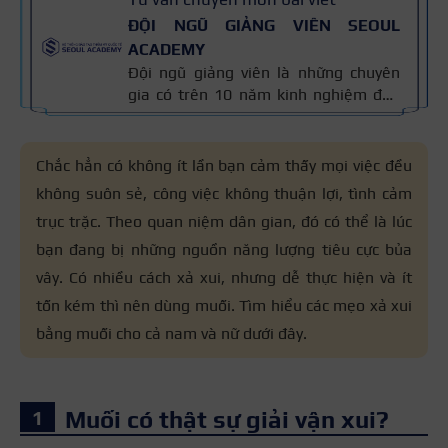
ĐỘI NGŨ GIẢNG VIÊN SEOUL
ACADEMY
Đội ngũ giảng viên là những chuyên
gia có trên 10 năm kinh nghiệm đào
tạo nghề và kiến thức thẩm mỹ
chuyên môn sâu về spa, phun xăm,
nối mi, trang điểm, tóc. Nội dung bài
Chắc hẳn có không ít lần bạn cảm thấy mọi việc đều
viết được xây dựng dựa trên giáo trình
không suôn sẻ, công việc không thuận lợi, tình cảm
đào tạo và kinh nghiệm giảng dạy
trục trặc. Theo quan niệm dân gian, đó có thể là lúc
thực tế, đồng thời được cập nhật
thường xuyên để đảm bảo tính chính
bạn đang bị những nguồn năng lượng tiêu cực bủa
xác.
vây. Có nhiều cách xả xui, nhưng dễ thực hiện và ít
tốn kém thì nên dùng muối. Tìm hiểu các mẹo xả xui
bằng muối cho cả nam và nữ dưới đây.
Muối có thật sự giải vận xui?