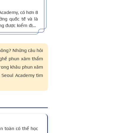
Academy, có hơn 8
ởng quốc tế và là
ng được kiểm định
hun xăm của cô áp
 cho người học.
không?
Những câu hỏi
 nghề phun xăm thẩm
 trong khâu phun xăm
ng Seoul Academy tìm
n toàn có thể học