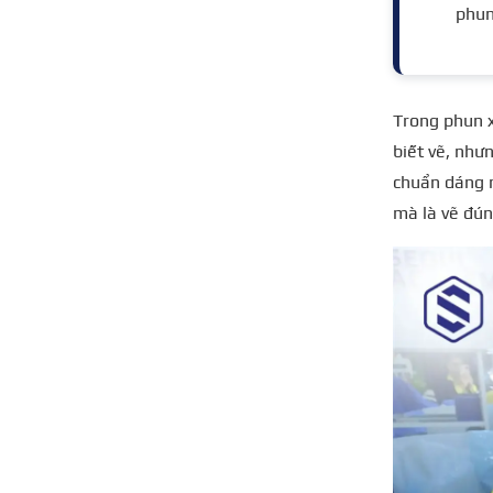
phun
Trong phun x
biết vẽ, như
chuẩn dáng m
mà là vẽ đún