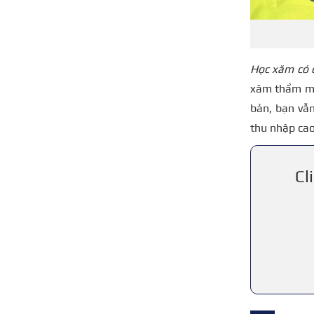
Học xăm có 
xăm thẩm mỹ.
bản, bạn vẫn
thu nhập cao
Cl