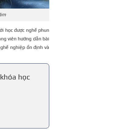
xăm
ới học được nghề phun
iảng viên hướng dẫn bài
nghề nghiệp ổn định và
í khóa học