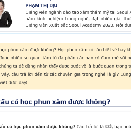
PHẠM THỊ DỊU
Giảng viên ngành đào tạo xăm thẩm mỹ tại Seoul 
năm kinh nghiệm trong nghề, đạt nhiều giải thư
Giảng viên Xuất sắc Seoul Academy 2023. Nội du
dựa trên kinh nghiệm và tiêu chuẩn kỹ thuật p
dụng trong đào tạo, đảm bảo chính xác và an toàn
 học phun xăm được không? Học phun xăm có cần biết vẽ hay 
được nhiều sự quan tâm từ đa phần các bạn có đam mê với
ì chúng ta dễ dàng nhận thấy được bước vẽ là bước quan trọng
 Vậy, câu trả lời đến từ các chuyên gia trong nghề là gì? Cù
viết dưới đây!
xấu có học phun xăm được không?
xấu có học phun xăm được không?
Câu trả lời là
CÓ,
bạn hoà