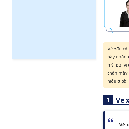
Vẽ xấu có
này nhận 
mỹ. Bởi v
chân mày.
hiểu ở bài 
Vẽ 
Vẽ 