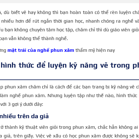
 dù biết vẽ hay không thì bạn hoàn toàn có thể rèn luyện chă
ề nhiều hơn để rút ngắn thời gian học, nhanh chóng ra nghề 
ếu bạn không chuyên tâm học tập, chăm chỉ thì dù giáo viên giỏ
bạn vẫn không thể thành nghề.
hững
mặt trái của nghề phun xăm
thẩm mỹ hiện nay
 hình thức để luyện kỹ năng vẽ trong
ập phun xăm chăm chỉ là cách để các bạn trang bị kỹ năng vẽ 
 làm nghề phun xăm. Nhưng luyện tập như thế nào, hình thức 
 với 3 gợi ý dưới đây:
nhiều trên da giả
 thành kỹ thuật viên giỏi trong phun xăm, chắc hẳn không ai 
a giả, trên giấy. Việc vẽ xấu có học phun xăm được không sẽ