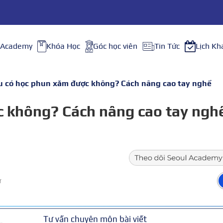
 Academy
Khóa Học
Góc học viên
Tin Tức
Lịch Kh
u có học phun xăm được không? Cách nâng cao tay nghề
c không? Cách nâng cao tay ngh
ữ
Tư vấn chuyên môn bài viết