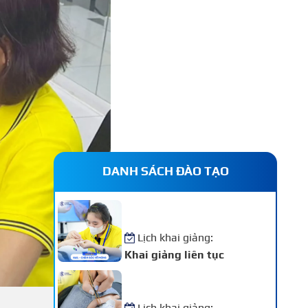
DANH SÁCH ĐÀO TẠO
Khóa Học Nail – Chăm Sóc
Vẽ Móng Chuyên Nghiệp
Lịch khai giảng:
Khai giảng liên tục
Khóa Học Nối Mi Chuyên
Nghiệp
Lịch khai giảng: