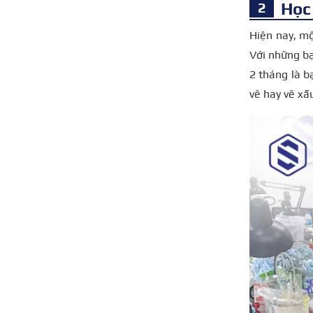
Học
Hiện nay, m
Với những bạ
2 tháng là b
vẽ hay vẽ xấu