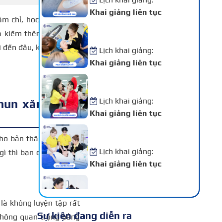
Khai giảng liên tục
m chỉ, học hỏi và trau
Khóa Học Phun Xăm Thẩm
và kiếm thêm thu nhập.
Mỹ
i đến đâu, khoá học tốt
Lịch khai giảng:
Khai giảng liên tục
Khóa Học Makeup Chuyên
Nghiệp
Lịch khai giảng:
 phun xăm thẩm
Khai giảng liên tục
Khóa Học Spa Chuyên
cho bản thân trong quá
Nghiệp
Lịch khai giảng:
gì thì bạn có thể tham
Khai giảng liên tục
Khóa Học Chăm Sóc Da –
Điều Trị Da Chuyên Sâu
Lịch khai giảng:
là không luyện tập rất
Sự kiện đang diễn ra
Khai giảng liên tục
 không quan trọng bằng