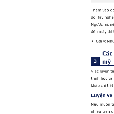
Thêm vào đó,
dồi tay ngh
Ngược lại, n
đến mấy thì 
Gợi ý: N
Các
mỹ
Việc luyện t
trình học và
khảo chi tiết
Luyện vẽ 
Nếu muốn trở
nhiều trên d