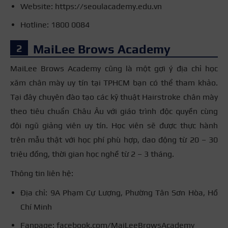
Website: https://seoulacademy.edu.vn
Hotline: 1800 0084
MaiLee Brows Academy
MaiLee Brows Academy cũng là một gợi ý địa chỉ học
xăm chân mày uy tín tại TPHCM bạn có thể tham khảo.
Tại đây chuyên đào tạo các kỹ thuật Hairstroke chân mày
theo tiêu chuẩn Châu Âu với giáo trình độc quyền cùng
đội ngũ giảng viên uy tín. Học viên sẽ được thực hành
trên mẫu thật với học phí phù hợp, dao động từ 20 – 30
triệu đồng, thời gian học nghề từ 2 – 3 tháng.
Thông tin liên hệ:
Địa chỉ: 9A Phạm Cự Lượng, Phường Tân Sơn Hòa, Hồ
Chí Minh
Fanpage: facebook.com/MaiLeeBrowsAcademy