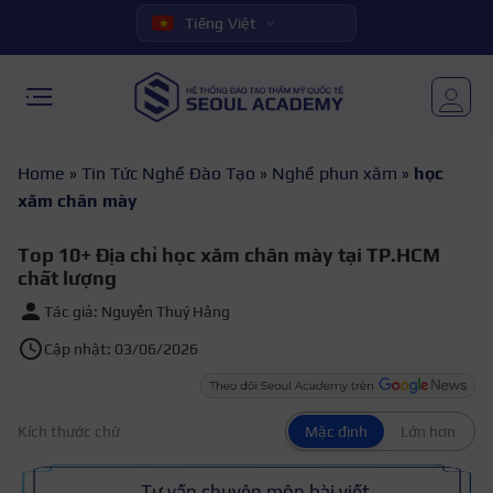
Tiếng Việt
Home
»
Tin Tức Nghề Đào Tạo
»
Nghề phun xăm
»
học
xăm chân mày
Top 10+ Địa chỉ học xăm chân mày tại TP.HCM
chất lượng
Tác giả: Nguyễn Thuý Hằng
Cập nhật: 03/06/2026
Kích thước chữ
Mặc định
Lớn hơn
Tư vấn chuyên môn bài viết