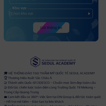
Khu vực
Gửi thông tin
🎓 HỆ THỐNG ĐÀO TẠO THẨM MỸ QUỐC TẾ SEOUL ACADEMY
🏆 Thương Hiệu Xuất Sắc Châu Á
🤝 Thành viên Quốc tế CIDESCO – Chuẩn mực làm đẹp toàn cầu
🤝 Đối tác chiến lược toàn diện cùng Trường Quốc Tế Mekong –
Trung Cấp Quang Trung
💼 Cam kết đầu ra 360°: Việc làm tại DN Group & đối tác toàn quốc
– Hỗ trợ mở tiệm – Đào tạo tự kéo khách