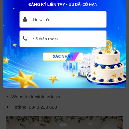
các kỹ thuật điêu khắc 3D.
ĐĂNG KÝ LIỀN TAY - ƯU ĐÃI CÓ HẠN
Chương trình học thực tiễn, giúp học viên nắm vững
cấu trúc da, kỹ thuật điêu khắc, nhận diện và sửa lỗi
chân mày hỏng, trổ màu, cùng cách xử lý các vấn đề
thường gặp.
Học viên sẽ được thực hành chuyên sâu thực tế trên
XÁC NHẬN
mẫu thật, giúp nhanh chóng nâng cao tay nghề.
Thông tin liên hệ:
Địa chỉ: 73 Ngô Thời Nhiệm, Phường 6, Quận 3,
TPHCM.
Website: kevinle.edu.vn
Hotline: 0948 233 600