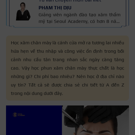
PHẠM THỊ DỊU
Giảng viên ngành đào tạo xăm thẩm
mỹ tại Seoul Academy, có hơn 8 năm
kinh nghiệm trong nghề, đạt nhiều
giải thưởng quốc tế và là Giảng viên
Xuất sắc Seoul Academy 2023. Nội
Học xăm chân mày là cánh cửa mở ra tương lai nhiều
dung được kiểm định dựa trên kinh
hứa hẹn về thu nhập và công việc ổn định trong bối
nghiệm và tiêu chuẩn kỹ thuật phun
cảnh nhu cầu tân trang nhan sắc ngày càng tăng
xăm của cô áp dụng trong đào tạo,
đảm bảo chính xác và an toàn cho
cao. Vậy học phun xăm chân mày thực chất là học
người học.
những gì? Chi phí bao nhiêu? Nên học ở địa chỉ nào
uy tín? Tất cả sẽ được chia sẻ chi tiết từ A đến Z
trong nội dung dưới đây.