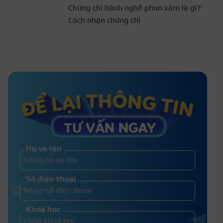
Chứng chỉ hành nghề phun
xăm là gì? Cách nhận chứng
chỉ
TOP 10+ Địa chỉ học phun môi ở
TPHCM uy tín
Học nghề phun xăm thẩm mỹ có
tương lai không?
Họ và tên
[Cập nhật] Nội dung giáo trình phun
Số điện thoại
xăm thẩm mỹ mới 2026
Khóa học