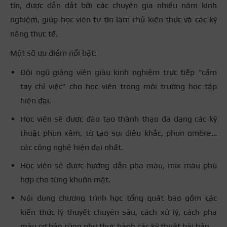
tín, được dẫn dắt bởi các chuyên gia nhiều năm kinh
nghiệm, giúp học viên tự tin làm chủ kiến thức và các kỹ
năng thực tế.
Một số ưu điểm nổi bật:
Đội ngũ giảng viên giàu kinh nghiệm trực tiếp “cầm
tay chỉ việc” cho học viên trong môi trường học tập
hiện đại.
Học viên sẽ được đào tạo thành thạo đa dạng các kỹ
thuật phun xăm, từ tạo sợi điêu khắc, phun ombre…
các công nghệ hiện đại nhất.
Học viên sẽ được hướng dẫn pha màu, mix màu phù
hợp cho từng khuôn mặt.
Nội dung chương trình học tổng quát bao gồm các
kiến thức lý thuyết chuyên sâu, cách xử lý, cách pha
màu cơ bản cũng như thực hành các kỹ thuật bài bản.