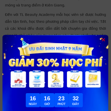
móng và trang điểm ở Kiên Giang.
Đến với TL Beauty Academy mỗi học viên sẽ được hướng
dẫn tận tình, học theo phương pháp cầm tay chỉ việc. Tất
cả các khoá đều được dẫn dắt bởi chuyên gia đồng thời
cũng là chủ nhân của trung tâm này. Được nhiều học viên
×
lựa chọn ở TL Beauty Academy đó là các khóa về phun
xăm thẩm mỹ. Học viên không chỉ được hướng dẫn đa
dạng kỹ năng mà còn nhận được nhiều ưu đãi hấp dẫn.
Địa chỉ: 23 Sư Thiện Ân phường Vĩnh Bảo Rạch Giá,
Kiên Giang.
16
16
23
30
NGÀY
GIỜ
PHÚT
GIÂY