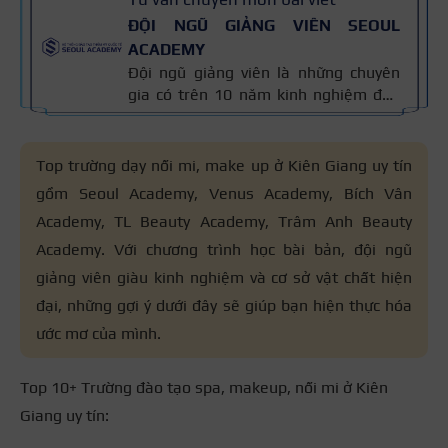
ĐỘI NGŨ GIẢNG VIÊN SEOUL
ACADEMY
Đội ngũ giảng viên là những chuyên
gia có trên 10 năm kinh nghiệm đào
tạo nghề và kiến thức thẩm mỹ
chuyên môn sâu về spa, phun xăm,
nối mi, trang điểm, tóc. Nội dung bài
Top trường dạy nối mi, make up ở Kiên Giang uy tín
viết được xây dựng dựa trên giáo trình
gồm Seoul Academy, Venus Academy, Bích Vân
đào tạo và kinh nghiệm giảng dạy
Academy, TL Beauty Academy, Trâm Anh Beauty
thực tế, đồng thời được cập nhật
thường xuyên để đảm bảo tính chính
Academy. Với chương trình học bài bản, đội ngũ
xác.
giảng viên giàu kinh nghiệm và cơ sở vật chất hiện
đại, những gợi ý dưới đây sẽ giúp bạn hiện thực hóa
ước mơ của mình.
Top 10+ Trường đào tạo spa, makeup, nối mi ở Kiên
Giang uy tín: