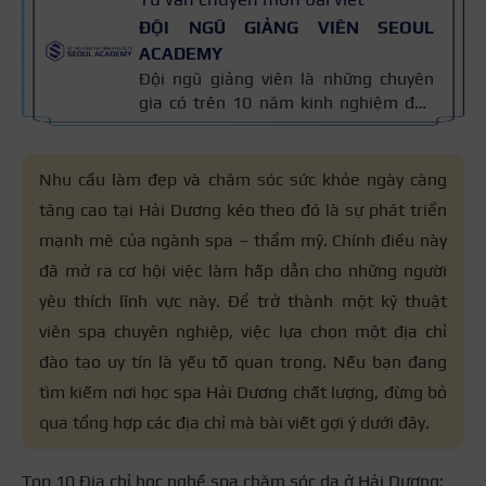
ĐỘI NGŨ GIẢNG VIÊN SEOUL
ACADEMY
Đội ngũ giảng viên là những chuyên
gia có trên 10 năm kinh nghiệm đào
tạo nghề và kiến thức thẩm mỹ
chuyên môn sâu về spa, phun xăm,
nối mi, trang điểm, tóc. Nội dung bài
Nhu cầu làm đẹp và chăm sóc sức khỏe ngày càng
viết được xây dựng dựa trên giáo trình
tăng cao tại Hải Dương kéo theo đó là sự phát triển
đào tạo và kinh nghiệm giảng dạy
mạnh mẽ của ngành spa – thẩm mỹ. Chính điều này
thực tế, đồng thời được cập nhật
thường xuyên để đảm bảo tính chính
đã mở ra cơ hội việc làm hấp dẫn cho những người
xác.
yêu thích lĩnh vực này. Để trở thành một kỹ thuật
viên spa chuyên nghiệp, việc lựa chọn một địa chỉ
đào tạo uy tín là yếu tố quan trọng. Nếu bạn đang
tìm kiếm nơi học spa Hải Dương chất lượng, đừng bỏ
qua tổng hợp các địa chỉ mà bài viết gợi ý dưới đây.
Top 10 Địa chỉ học nghề spa chăm sóc da ở Hải Dương: