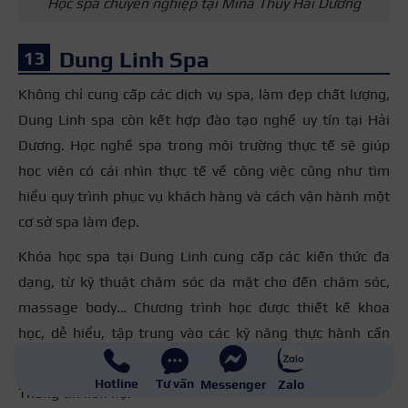
Học spa chuyên nghiệp tại Mina Thúy Hải Dương
Dung Linh Spa
Không chỉ cung cấp các dịch vụ spa, làm đẹp chất lượng,
Dung Linh spa còn kết hợp đào tạo nghề uy tín tại Hải
Dương. Học nghề spa trong môi trường thực tế sẽ giúp
học viên có cái nhìn thực tế về công việc cũng như tìm
hiểu quy trình phục vụ khách hàng và cách vận hành một
cơ sở spa làm đẹp.
Khóa học spa tại Dung Linh cung cấp các kiến thức đa
dạng, từ kỹ thuật chăm sóc da mặt cho đến chăm sóc,
massage body… Chương trình học được thiết kế khoa
học, dễ hiểu, tập trung vào các kỹ năng thực hành cần
thiết để trở thành kỹ thuật viên spa chuyên nghiệp.
Hotline
Tư vấn
Messenger
Zalo
Thông tin liên hệ: