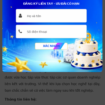
ĐĂNG KÝ LIỀN TAY - ƯU ĐÃI CÓ HẠN
XÁC NHẬN
Trường cao đẳng an ninh mạng iSPACE
Hiện nay, Trường cao đẳng iSPACE đang tập trung vào
đào tạo nâng cao tay nghề của các học viên. Các bạn sẽ
được vừa học tập vừa thực tập các cơ quan doanh nghiệp
liên kết với trường. Vì thế khi lựa chọn học nghề tại đây,
bạn chắc chắn sẽ có việc làm ngay sau khi tốt nghiệp.
Thông tin liên hệ: