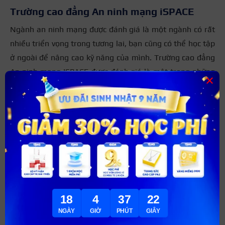
Trường cao đẳng An ninh mạng iSPACE
Ngành an ninh mạng được đánh giá là một ngành có rất
nhiều triển vọng trong tương lai, bạn cũng có thể học tập
ở ngoài để nâng cao kỹ năng của mình. Trường cao đẳng
An ninh mạng ISPACE được đánh giá là một trong những
×
trường đào tạo về ngành công nghệ thông tin dành cho
các bạn học nghề.
Trường nổi tiếng là có thiết bị công nghệ hiện đại, rất
đầu tư vào cơ sở vật chất. Vì thế, khi đến học tại đây, bạn
sẽ có cơ hội được trải nghiệm những thiết bị vi tính hiện
đại, đây chính là cơ hội để các bạn làm quen và dễ dàng
hòa nhập với môi trường công ty sau khi tốt nghiệp.
18
4
37
21
NGÀY
GIỜ
PHÚT
GIÂY