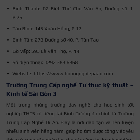
Bình Thạnh: 02 Biệt Thự Chu Văn An, Đường số 1,
P.26
Tân Bình: 145 Xuân Hồng, P.12
Bình Tân: 27B Đường số 40, P. Tân Tạo
Gò Vấp: 593 Lê Văn Thọ, P. 14
Số điện thoại: 0292 383 6868
Website: https://www.huongnghiepaau.com
Trường Trung Cấp nghề Tư thục kỹ thuật –
Kinh tế Sài Gòn 3
Một trong những trường dạy nghề cho học sinh tốt
nghiệp THCS có tiếng tại Bình Dương đó chính là Trường
Trung Cấp Nghề Dĩ An. Đây là nơi đào tạo và rèn luyện
nhiều sinh viên hằng năm, giúp họ tìm được công việc yêu
thích và cung cấp nhân lực cho các công ty doanh nghiệp.