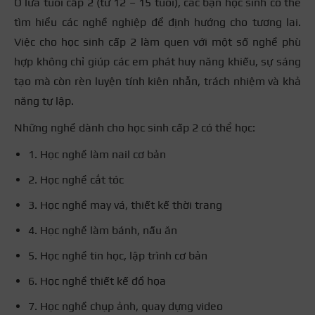
Ở lứa tuổi cấp 2 (từ 12 – 15 tuổi), các bạn học sinh có thể
tìm hiểu các nghề nghiệp để định hướng cho tương lai.
Việc cho học sinh cấp 2 làm quen với một số nghề phù
hợp không chỉ giúp các em phát huy năng khiếu, sự sáng
tạo mà còn rèn luyện tính kiên nhẫn, trách nhiệm và khả
năng tự lập.
Những nghề dành cho học sinh cấp 2 có thể học:
1. Học nghề làm nail cơ bản
2. Học nghề cắt tóc
3. Học nghề may vá, thiết kế thời trang
4. Học nghề làm bánh, nấu ăn
5. Học nghề tin học, lập trình cơ bản
6. Học nghề thiết kế đồ họa
7. Học nghề chụp ảnh, quay dựng video