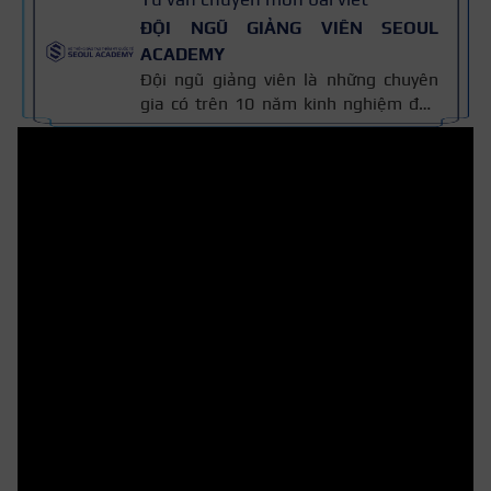
ĐỘI NGŨ GIẢNG VIÊN SEOUL
ACADEMY
Đội ngũ giảng viên là những chuyên
gia có trên 10 năm kinh nghiệm đào
tạo nghề và kiến thức thẩm mỹ
chuyên môn sâu về spa, phun xăm,
nối mi, trang điểm, tóc. Nội dung bài
viết được xây dựng dựa trên giáo trình
đào tạo và kinh nghiệm giảng dạy
thực tế, đồng thời được cập nhật
thường xuyên để đảm bảo tính chính
xác.