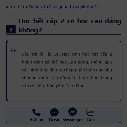
Xem thêm:
Bằng cấp 2 có quan trọng không?
Học hết cấp 2 có học cao đẳng
không?
Câu trả lời là: Có. Học sinh học hết cấp 2
hoàn toàn có thể học Cao đẳng, thông qua
các hình thức đào tạo hợp pháp hiện nay như
chương trình Cao đẳng 9+ hoặc học Trung
cấp rồi liên thông lên Cao đẳng.
Với mô hình Cao đẳng 9+, học viên được học song song
Hotline
Tư vấn
Messenger
Zalo
văn hóa THPT và học nghề, giúp rút ngắn thời gian đào